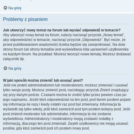
Na górę
Problemy z pisaniem
Jak utworzyć nowy temat na forum lub wysłać odpowiedź w temacie?
Aby utworzyć nowy temat na forum, należy nacisnąć przycisk „Nowy temat”,
aby odpowiedzieć w temacie, nacisnąć przycisk „Odpowiedz”. Być może, że
przed publikowaniem wiadomości trzeba będzie się zarejestrować. Na dole
strony forum lub strony tematów jest wyświetlana lista uprawnień użytkownika
na każdym forum. Na przykład: Możesz tworzyć nowe tematy, Możesz dodawać
załączniki itp.
Na górę
W jaki sposób można zmienić lub usunąć post?
Jeśli nie jesteś administratorem lub moderatorem, możesz zmieniać i usuwać
tylko swoje posty. Możesz zmienić post, naciskając przycisk
Zmień
znajdujący
się przy danym poście. Czasami można to zrobić tylko przez pewien czas po
jego napisaniu. Jeżeli ktoś odpowiedział na ten post, pod twoim postem pojawi
się informacja ile razy i kiedy ostatni raz post był zmieniany. Informacja ta
wyświetli się tylko wtedy, jeśli ktoś zamieścił pod tym postem kolejny post. Jeśli
post zmienił moderator lub administrator, informacja ta nie zostanie
wyświetlona. Administratorzy i moderatorzy mogą zostawić notatkę z
informacją, dlaczego ten post zmieniali. Zwykli użytkownicy nie mogą usuwać
postów, gdy ktoś zamieścił pod ich postem nowy post.