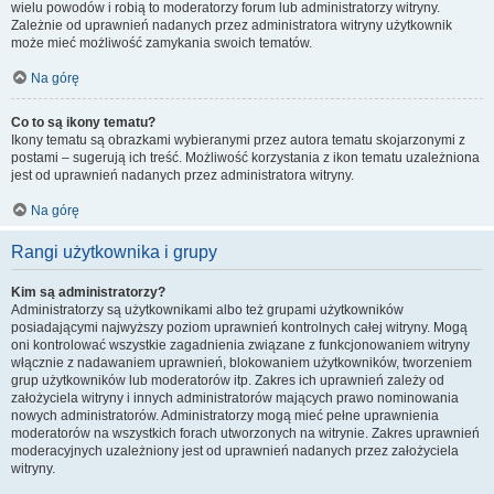
wielu powodów i robią to moderatorzy forum lub administratorzy witryny.
Zależnie od uprawnień nadanych przez administratora witryny użytkownik
może mieć możliwość zamykania swoich tematów.
Na górę
Co to są ikony tematu?
Ikony tematu są obrazkami wybieranymi przez autora tematu skojarzonymi z
postami – sugerują ich treść. Możliwość korzystania z ikon tematu uzależniona
jest od uprawnień nadanych przez administratora witryny.
Na górę
Rangi użytkownika i grupy
Kim są administratorzy?
Administratorzy są użytkownikami albo też grupami użytkowników
posiadającymi najwyższy poziom uprawnień kontrolnych całej witryny. Mogą
oni kontrolować wszystkie zagadnienia związane z funkcjonowaniem witryny
włącznie z nadawaniem uprawnień, blokowaniem użytkowników, tworzeniem
grup użytkowników lub moderatorów itp. Zakres ich uprawnień zależy od
założyciela witryny i innych administratorów mających prawo nominowania
nowych administratorów. Administratorzy mogą mieć pełne uprawnienia
moderatorów na wszystkich forach utworzonych na witrynie. Zakres uprawnień
moderacyjnych uzależniony jest od uprawnień nadanych przez założyciela
witryny.