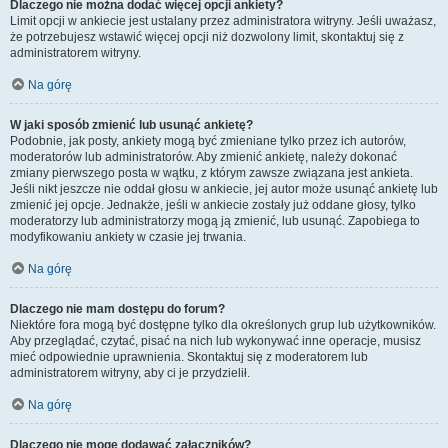
Dlaczego nie można dodać więcej opcji ankiety?
Limit opcji w ankiecie jest ustalany przez administratora witryny. Jeśli uważasz,
że potrzebujesz wstawić więcej opcji niż dozwolony limit, skontaktuj się z
administratorem witryny.
Na górę
W jaki sposób zmienić lub usunąć ankietę?
Podobnie, jak posty, ankiety mogą być zmieniane tylko przez ich autorów,
moderatorów lub administratorów. Aby zmienić ankietę, należy dokonać
zmiany pierwszego posta w wątku, z którym zawsze związana jest ankieta.
Jeśli nikt jeszcze nie oddał głosu w ankiecie, jej autor może usunąć ankietę lub
zmienić jej opcje. Jednakże, jeśli w ankiecie zostały już oddane głosy, tylko
moderatorzy lub administratorzy mogą ją zmienić, lub usunąć. Zapobiega to
modyfikowaniu ankiety w czasie jej trwania.
Na górę
Dlaczego nie mam dostępu do forum?
Niektóre fora mogą być dostępne tylko dla określonych grup lub użytkowników.
Aby przeglądać, czytać, pisać na nich lub wykonywać inne operacje, musisz
mieć odpowiednie uprawnienia. Skontaktuj się z moderatorem lub
administratorem witryny, aby ci je przydzielił.
Na górę
Dlaczego nie mogę dodawać załączników?