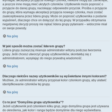
wymagać akceptacji przyjęcia nowego członka, niektóre mogą być zamknięte,
a jeszcze inne mogą mieć ukrytych członków. Użytkownik może poprosić o
przyjęcie do danej grupy, naciskając odpowiedni przycisk. Prośba o przyjęcie
do grupy, która wymaga akceptacji przyjęcia nowego członka, musi zostać
zaakceptowana przez lidera grupy. Może on poprosić użytkownika o podanie
wyjaśnień, dlaczego chce on dołączyć do tej grupy. W przypadku otrzymania
negatywnej decyzji proszę nie nękać lidera grupy pytaniami – widocznie miał
on swoje powody.
Na górę
W jaki sposób można zostać liderem grupy?
Lidera grupy zazwyczaj mianuje administrator witryny podczas tworzenia
grupy. Jeśli chcesz utworzyć grupę użytkowników, skontaktuj się z
administratorem, wysyłając do niego prywatną wiadomość.
Na górę
Dlaczego niektóre nazwy użytkowników są wyświetlane innymi kolorami?
Możliwe, że administrator witryny przypisał kolor członkom grupy, aby ułatwić
identyfikowanie członków tej grupy.
Na górę
Co to jest “Domyślna grupa użytkownika”?
Jeżeli użytkownik jest członkiem kilku grup, jego domyślna grupa jest używana
do określenia, jaki kolor i ranga będzie domyślnie dla niego wyświetlana.