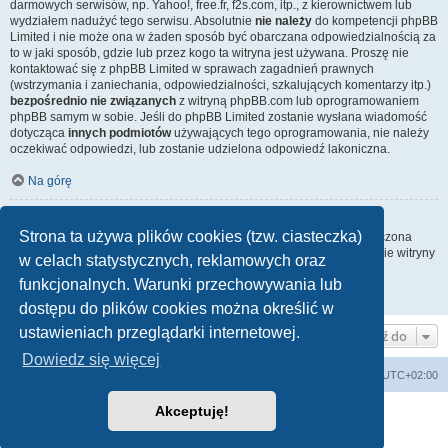
darmowych serwisów, np. Yahoo!, free.fr, f2s.com, itp., z kierownictwem lub
wydziałem nadużyć tego serwisu. Absolutnie
nie należy
do kompetencji phpBB
Limited i nie może ona w żaden sposób być obarczana odpowiedzialnością za
to w jaki sposób, gdzie lub przez kogo ta witryna jest używana. Proszę nie
kontaktować się z phpBB Limited w sprawach zagadnień prawnych
(wstrzymania i zaniechania, odpowiedzialności, szkalujących komentarzy itp.)
bezpośrednio nie związanych
z witryną phpBB.com lub oprogramowaniem
phpBB samym w sobie. Jeśli do phpBB Limited zostanie wysłana wiadomość
dotycząca
innych podmiotów
używających tego oprogramowania, nie należy
oczekiwać odpowiedzi, lub zostanie udzielona odpowiedź lakoniczna.
Na górę
Jak nawiązać kontakt z administratorem witryny?
Strona ta używa plików cookies (tzw. ciasteczka)
Wszyscy użytkownicy witryny mogą używać – jeśli funkcja ta jest włączona
przez administratora witryny – formularza „Kontakt z nami”. Członkowie witryny
w celach statystycznych, reklamowych oraz
mogą także używać odnośnika „Zespół administracyjny”.
funkcjonalnych. Warunki przechowywania lub
Na górę
dostępu do plików cookies można określić w
ustawieniach przeglądarki internetowej.
Przejdź do
Dowiedz się więcej
Lista Przebojów Programu Trzeciego
Strefa czasowa
UTC+02:00
Akceptuję!
Technologię dostarcza
phpBB
® Forum Software © phpBB Limited
Polski pakiet językowy dostarcza
phpBB.pl
Zasady ochrony danych osobowych
|
Regulamin