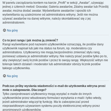
W panelu zarządzania kontem na karcie „Profil” w sekcji „Awatar”, używając
jednej z czterech metod: Gravatar, Galeria awatarów, Zdalny awatar lub Prześlij
awatar, można dodać awatar. Wyświetlanie awatarów i sposób ich
wyświetlania są uzależnione od administratora witryny. Jeśli nie można
używać awatarów na danej witrynie, należy skontaktować się z jej
administratorem.
Na górę
Co to jest ranga i jak można ją zmienić?
Rangi wyświetlane pod nazwami użytkowników oznaczają, ile postów dany
użytkownik napisał lub jaki ma status na forum, np. moderatora czy
administratora. Użytkownicy nie mogą bezpośrednio zmieniać stylu rang,
ponieważ ustawia je administrator witryny. Nie należy pisać postów tylko po to,
aby zwiększyć swój licznik postów i przez to swoją rangę. Większość witryn nie
toleruje takich działań i moderator lub administrator obniży licznik postów
takiego użytkownika.
Na górę
Podczas próby wysłania wiadomości e-mail do użytkownika witryna prosi
mnie o zalogowanie. Dlaczego?
Tylko zarejestrowani użytkownicy mogą wysyłać e-maile do innych
użytkowników przez wbudowany formularz wysyłania e-maili i tylko wtedy,
jeżeli administrator włączył tę funkcję. Ma to zabezpieczać przed
nieprawidłowym używaniem systemu poczty elektronicznej witryny przez
anonimowych użytkowników.