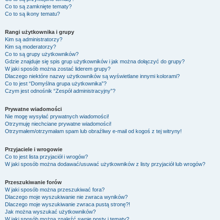
Co to są zamknięte tematy?
Co to są ikony tematu?
Rangi użytkownika i grupy
Kim są administratorzy?
Kim są moderatorzy?
Co to są grupy użytkowników?
Gdzie znajduje się spis grup użytkowników i jak można dołączyć do grupy?
W jaki sposób można zostać liderem grupy?
Dlaczego niektóre nazwy użytkowników są wyświetlane innymi kolorami?
Co to jest “Domyślna grupa użytkownika”?
Czym jest odnośnik “Zespół administracyjny”?
Prywatne wiadomości
Nie mogę wysyłać prywatnych wiadomości!
Otrzymuję niechciane prywatne wiadomości!
Otrzymałem/otrzymałam spam lub obraźliwy e-mail od kogoś z tej witryny!
Przyjaciele i wrogowie
Co to jest lista przyjaciół i wrogów?
W jaki sposób można dodawać/usuwać użytkowników z listy przyjaciół lub wrogów?
Przeszukiwanie forów
W jaki sposób można przeszukiwać fora?
Dlaczego moje wyszukiwanie nie zwraca wyników?
Dlaczego moje wyszukiwanie zwraca pustą stronę?!
Jak można wyszukać użytkowników?
W jaki sposób można znaleźć swoje posty i tematy?