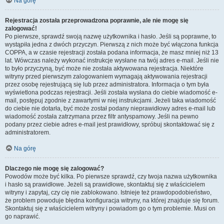
Na górę
Rejestracja została przeprowadzona poprawnie, ale nie mogę się
zalogować!
Po pierwsze, sprawdź swoją nazwę użytkownika i hasło. Jeśli są poprawne, to
wystąpiła jedna z dwóch przyczyn. Pierwszą z nich może być włączona funkcja
COPPA, a w czasie rejestracji została podana informacja, że masz mniej niż 13
lat. Wówczas należy wykonać instrukcje wysłane na twój adres e-mail. Jeśli nie
to było przyczyną, być może nie została aktywowana rejestracja. Niektóre
witryny przed pierwszym zalogowaniem wymagają aktywowania rejestracji
przez osobę rejestrującą się lub przez administratora. Informacja o tym była
wyświetlona podczas rejestracji. Jeśli została wysłana do ciebie wiadomość e-
mail, postępuj zgodnie z zawartymi w niej instrukcjami. Jeżeli taka wiadomość
do ciebie nie dotarła, być może został podany nieprawidłowy adres e-mail lub
wiadomość została zatrzymana przez filtr antyspamowy. Jeśli na pewno
podany przez ciebie adres e-mail jest prawidłowy, spróbuj skontaktować się z
administratorem.
Na górę
Dlaczego nie mogę się zalogować?
Powodów może być kilka. Po pierwsze sprawdź, czy twoja nazwa użytkownika
i hasło są prawidłowe. Jeżeli są prawidłowe, skontaktuj się z właścicielem
witryny i zapytaj, czy cię nie zablokowano. Istnieje też prawdopodobieństwo,
że problem powoduje błędna konfiguracja witryny, na której znajduje się forum.
Skontaktuj się z właścicielem witryny i powiadom go o tym problemie. Musi on
go naprawić.