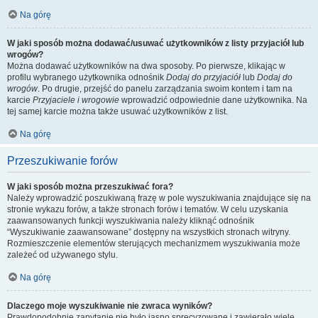
Na górę
W jaki sposób można dodawać/usuwać użytkowników z listy przyjaciół lub
wrogów?
Można dodawać użytkowników na dwa sposoby. Po pierwsze, klikając w
profilu wybranego użytkownika odnośnik
Dodaj do przyjaciół
lub
Dodaj do
wrogów
. Po drugie, przejść do panelu zarządzania swoim kontem i tam na
karcie
Przyjaciele i wrogowie
wprowadzić odpowiednie dane użytkownika. Na
tej samej karcie można także usuwać użytkowników z list.
Na górę
Przeszukiwanie forów
W jaki sposób można przeszukiwać fora?
Należy wprowadzić poszukiwaną frazę w pole wyszukiwania znajdujące się na
stronie wykazu forów, a także stronach forów i tematów. W celu uzyskania
zaawansowanych funkcji wyszukiwania należy kliknąć odnośnik
“Wyszukiwanie zaawansowane” dostępny na wszystkich stronach witryny.
Rozmieszczenie elementów sterujących mechanizmem wyszukiwania może
zależeć od używanego stylu.
Na górę
Dlaczego moje wyszukiwanie nie zwraca wyników?
Prawdopodobnie zapytanie nie było jasno sprecyzowane i zawierało wiele