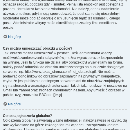
oznacza radość, podczas gdy :( smutek. Pełna lista emotikon jest dostępna z
poziomu formularza tworzenia wiadomości. Nie należy jednak nadmiernie
używać emotikon, gdyż mogą spowodować, że post stanie się nieczytelny i
moderator może podjąć decyzję o ich usunięciu bądź też usunięciu całego
posta. Administrator witryny może określić dopuszczalny limit emotikon w
poście.
Na górę
Czy można umieszczać obrazki w poście?
Tak, obrazki można umieszczać w postach. Jeśli administrator włączył
możliwość zamieszczania załączników, można wgrać obrazek bezpośrednio
na witrynę. Jeśli ta funkcja nie działa, aby obrazek był wyświetlany na forum,
należy podać odnośnik do obrazka umieszczonego na publicznie dostępnym
serwerze, np. http://www.jakas_strona.com/moj_obrazek.gif. Nie można
podawać odnośników do obrazków zapisanych na prywatnym komputerze,
chyba że jest publicznie dostępnym serwerem ani do obrazków znajdujących
się na stronach wymagających autoryzacji, takich jak, np. skrzynki pocztowe na
Gmail lub Yahoo! oraz stronach chronionych hasłem. Aby umieścić obrazek w
poście, użyj znacznika BBCode
[img]
.
Na górę
Co to są ogłoszenia globalne?
Ogłoszenia globalne zawierają ważne informacje i należy zawsze je czytać. Są
one wyświetlane na górze każdego forum i w panelu zarządzania kontem
użytkownika. Uprawnienia zamieszczania ogłoszeń globalnych są nadawane