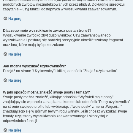
podobnych zwrotów niezindeksowanych przez phpBB. Dokładnie sprecyzuj
zapytanie – użyj funkcji dostępnych w wyszukiwaniu zaawansowanym.
Na górę
Dlaczego moje wyszukiwanie zwraca pustą stronę?!
Wyszukiwanie zwróciło zbyt dużo wyników. Użyj zaawansowanego
wyszukiwania i postaraj się bardziej precyzyjnie określić szukany fragment
oraz fora, które mają być przeszukane.
Na górę
Jak można wyszukać użytkowników?
Przejdź na stronę “Użytkownicy” i kliknij odnośnik “Znajdź użytkownika”.
Na górę
W jaki sposób można znaleźć swoje posty i tematy?
Swoje posty można znaleźć, klikając odnośnik “Wyświetl moje posty”
znajdujący się w panelu zarządzania kontem lub odnośnik “Posty użytkownika”
na stronie swojego profilu lub wybierając „Twoje posty” z menu „Więcej…”
znajdującego się w górnym lewym rogu witryny. Jeśli chcesz wyszukać swoje
tematy, użyj strony wyszukiwania zaawansowanego i skorzystaj z
odpowiednich funkcji.
Na górę