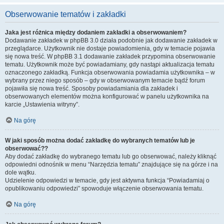
Obserwowanie tematów i zakładki
Jaka jest różnica między dodaniem zakładki a obserwowaniem?
Dodawanie zakładek w phpBB 3.0 działa podobnie jak dodawanie zakładek w
przeglądarce. Użytkownik nie dostaje powiadomienia, gdy w temacie pojawia
się nowa treść. W phpBB 3.1 dodawanie zakładek przypomina obserwowanie
tematu. Użytkownik może być powiadamiany, gdy nastąpi aktualizacja tematu
oznaczonego zakładką. Funkcja obserwowania powiadamia użytkownika – w
wybrany przez niego sposób – gdy w obserwowanym temacie bądź forum
pojawiła się nowa treść. Sposoby powiadamiania dla zakładek i
obserwowanych elementów można konfigurować w panelu użytkownika na
karcie „Ustawienia witryny”.
Na górę
W jaki sposób można dodać zakładkę do wybranych tematów lub je
obserwować??
Aby dodać zakładkę do wybranego tematu lub go obserwować, należy kliknąć
odpowiedni odnośnik w menu “Narzędzia tematu” znajdujące się na górze i na
dole wątku.
Udzielenie odpowiedzi w temacie, gdy jest aktywna funkcja “Powiadamiaj o
opublikowaniu odpowiedzi” spowoduje włączenie obserwowania tematu.
Na górę