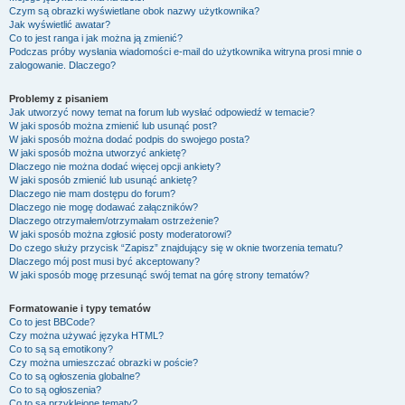
Czym są obrazki wyświetlane obok nazwy użytkownika?
Jak wyświetlić awatar?
Co to jest ranga i jak można ją zmienić?
Podczas próby wysłania wiadomości e-mail do użytkownika witryna prosi mnie o
zalogowanie. Dlaczego?
Problemy z pisaniem
Jak utworzyć nowy temat na forum lub wysłać odpowiedź w temacie?
W jaki sposób można zmienić lub usunąć post?
W jaki sposób można dodać podpis do swojego posta?
W jaki sposób można utworzyć ankietę?
Dlaczego nie można dodać więcej opcji ankiety?
W jaki sposób zmienić lub usunąć ankietę?
Dlaczego nie mam dostępu do forum?
Dlaczego nie mogę dodawać załączników?
Dlaczego otrzymałem/otrzymałam ostrzeżenie?
W jaki sposób można zgłosić posty moderatorowi?
Do czego służy przycisk “Zapisz” znajdujący się w oknie tworzenia tematu?
Dlaczego mój post musi być akceptowany?
W jaki sposób mogę przesunąć swój temat na górę strony tematów?
Formatowanie i typy tematów
Co to jest BBCode?
Czy można używać języka HTML?
Co to są są emotikony?
Czy można umieszczać obrazki w poście?
Co to są ogłoszenia globalne?
Co to są ogłoszenia?
Co to są przyklejone tematy?