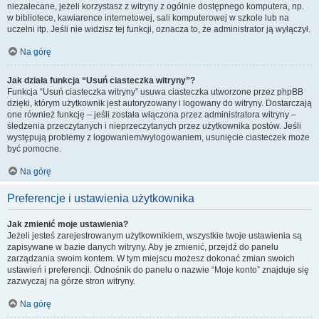
niezalecane, jeżeli korzystasz z witryny z ogólnie dostępnego komputera, np.
w bibliotece, kawiarence internetowej, sali komputerowej w szkole lub na
uczelni itp. Jeśli nie widzisz tej funkcji, oznacza to, że administrator ją wyłączył.
Na górę
Jak działa funkcja “Usuń ciasteczka witryny”?
Funkcja “Usuń ciasteczka witryny” usuwa ciasteczka utworzone przez phpBB
dzięki, którym użytkownik jest autoryzowany i logowany do witryny. Dostarczają
one również funkcję – jeśli została włączona przez administratora witryny –
śledzenia przeczytanych i nieprzeczytanych przez użytkownika postów. Jeśli
występują problemy z logowaniem/wylogowaniem, usunięcie ciasteczek może
być pomocne.
Na górę
Preferencje i ustawienia użytkownika
Jak zmienić moje ustawienia?
Jeżeli jesteś zarejestrowanym użytkownikiem, wszystkie twoje ustawienia są
zapisywane w bazie danych witryny. Aby je zmienić, przejdź do panelu
zarządzania swoim kontem. W tym miejscu możesz dokonać zmian swoich
ustawień i preferencji. Odnośnik do panelu o nazwie “Moje konto” znajduje się
zazwyczaj na górze stron witryny.
Na górę