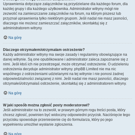
Uprawnienia dotyczące załączników są przydzielane dla każdego forum, dla
każdej grupy i dla każdego użytkownika. Administrator witryny mógł nie
zezwolić na zamieszczanie załączników na forum, na którym piszesz lub
przyznał uprawnienia tylko niektórym grupom. Jeśli nadal nie masz jasności,
dlaczego nie możesz zamieszczać załączników, skontaktuj się z
administratorem witryny.
Na górę
Dlaczego otrzymałem/otrzymałam ostrzeżenie?
Każdy administrator witryny ma swoje zasady i regulaminy obowiązujące na
danej witrynie. Są one opublikowane i administrator zaleca zapoznanie się z
nimi. Jeśli ktoś ich nie przestrzegał, może otrzymać ostrzeżenie. O udzieleniu
ostrzeżenia decyduje administrator witryny. phpBB Limited nie ma nic
wspólnego z ostrzeżeniami udzielanymi na tej witrynie i nie ponosi żadnej
odpowiedzialności związanej z nimi. Jeśli nadal nie masz jasności, dlaczego
otrzymałeś/otrzymałaś ostrzeżenie, skontaktuj się z administratorem witryny.
Na górę
W jaki sposób można zgłosić posty moderatorowi?
Jeśli administrator na to zezwolił, w prawym górnym rogu treści posta, który
chcesz zgłosić, powinien być widoczny odpowiedni przycisk. Naciśnięcie tego
przycisku spowoduje przeniesienie cię do formularza, który po jego
wypełnieniu umożliwi wysłanie zgłoszenia.
Na górę