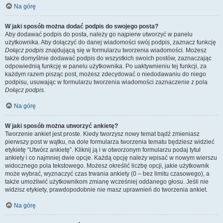
Na górę
W jaki sposób można dodać podpis do swojego posta?
Aby dodawać podpis do posta, należy go najpierw utworzyć w panelu
użytkownika. Aby dołączyć do danej wiadomości swój podpis, zaznacz funkcję
Dołącz podpis
znajdującą się w formularzu tworzenia wiadomości. Możesz
także domyślnie dodawać podpis do wszystkich swoich postów, zaznaczając
odpowiednią funkcję w panelu użytkownika. Po uaktywnieniu tej funkcji, za
każdym razem pisząc post, możesz zdecydować o niedodawaniu do niego
podpisu, usuwając w formularzu tworzenia wiadomości zaznaczenie z pola
Dołącz podpis
.
Na górę
W jaki sposób można utworzyć ankietę?
Tworzenie ankiet jest proste. Kiedy tworzysz nowy temat bądź zmieniasz
pierwszy post w wątku, na dole formularza tworzenia tematu będziesz widzieć
etykietę “Utwórz ankietę”. Kliknij ją i w otworzonym formularzu podaj tytuł
ankiety i co najmniej dwie opcje. Każdą opcję należy wpisać w nowym wierszu
widocznego pola tekstowego. Możesz określić liczbę opcji, jakie użytkownik
może wybrać, wyznaczyć czas trwania ankiety (0 – bez limitu czasowego), a
także umożliwić użytkownikom zmianę wcześniej oddanego głosu. Jeśli nie
widzisz etykiety, prawdopodobnie nie masz uprawnień do tworzenia ankiet.
Na górę