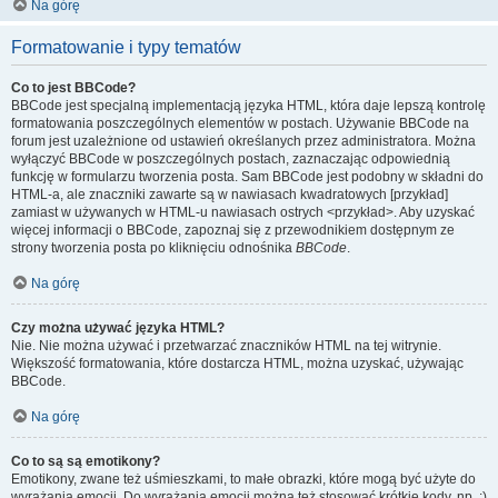
Na górę
Formatowanie i typy tematów
Co to jest BBCode?
BBCode jest specjalną implementacją języka HTML, która daje lepszą kontrolę
formatowania poszczególnych elementów w postach. Używanie BBCode na
forum jest uzależnione od ustawień określanych przez administratora. Można
wyłączyć BBCode w poszczególnych postach, zaznaczając odpowiednią
funkcję w formularzu tworzenia posta. Sam BBCode jest podobny w składni do
HTML-a, ale znaczniki zawarte są w nawiasach kwadratowych [przykład]
zamiast w używanych w HTML-u nawiasach ostrych <przykład>. Aby uzyskać
więcej informacji o BBCode, zapoznaj się z przewodnikiem dostępnym ze
strony tworzenia posta po kliknięciu odnośnika
BBCode
.
Na górę
Czy można używać języka HTML?
Nie. Nie można używać i przetwarzać znaczników HTML na tej witrynie.
Większość formatowania, które dostarcza HTML, można uzyskać, używając
BBCode.
Na górę
Co to są są emotikony?
Emotikony, zwane też uśmieszkami, to małe obrazki, które mogą być użyte do
wyrażania emocji. Do wyrażania emocji można też stosować krótkie kody, np. :)