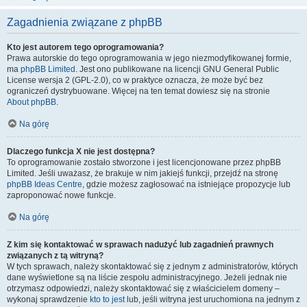
Zagadnienia związane z phpBB
Kto jest autorem tego oprogramowania?
Prawa autorskie do tego oprogramowania w jego niezmodyfikowanej formie,
ma
phpBB Limited
. Jest ono publikowane na licencji GNU General Public
License wersja 2 (GPL-2.0), co w praktyce oznacza, że może być bez
ograniczeń dystrybuowane. Więcej na ten temat dowiesz się na stronie
About phpBB
.
Na górę
Dlaczego funkcja X nie jest dostępna?
To oprogramowanie zostało stworzone i jest licencjonowane przez phpBB
Limited. Jeśli uważasz, że brakuje w nim jakiejś funkcji, przejdź na stronę
phpBB Ideas Centre
, gdzie możesz zagłosować na istniejące propozycje lub
zaproponować nowe funkcje.
Na górę
Z kim się kontaktować w sprawach nadużyć lub zagadnień prawnych
związanych z tą witryną?
W tych sprawach, należy skontaktować się z jednym z administratorów, których
dane wyświetlone są na liście zespołu administracyjnego. Jeżeli jednak nie
otrzymasz odpowiedzi, należy skontaktować się z właścicielem domeny –
wykonaj sprawdzenie
kto to jest
lub, jeśli witryna jest uruchomiona na jednym z