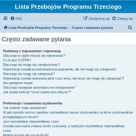
Lista Przebojów Programu Trzeciego
FAQ
Zarejestruj się
Zaloguj się
S
Lista Przebojów Programu Trzeciego
Często zadawane pytania
z
Często zadawane pytania
u
k
Problemy z logowaniem i rejestracją
Dlaczego w ogóle muszę się rejestrować?
a
Co to jest COPPA?
j
Dlaczego nie mogę się zarejestrować?
Rejestracja została przeprowadzona poprawnie, ale nie mogę się zalogować!
Dlaczego nie mogę się zalogować?
Rejestracja została dokonana jakiś czas temu, ale teraz nie mogę się zalogować?!
Nie pamiętam hasła!
Dlaczego następuje automatyczne wylogowanie?
Jak działa funkcja “Usuń ciasteczka witryny”?
Preferencje i ustawienia użytkownika
Jak zmienić moje ustawienia?
W jaki sposób można zapobiec wyświetlaniu nazwy użytkownika na liście użytkowników
przeglądających forum?
Jest wyświetlany nieprawidłowy czas!
Została wykonana zmiana strefy czasowej, a nadal jest wyświetlany nieprawidłowy
czas!
Mojego języka nie ma na liście!