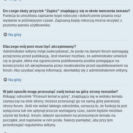
Do czego służy przycisk “Zapisz” znajdujący się w oknie tworzenia tematu?
Funkcja ta umożliwia zapisanie kopii roboczej i dokończenie pisania oraz
wysłanie w późniejszym czasie. Zapisaną kopię roboczą można wczytać z
poziomu panelu użytkownika.
Na górę
Dlaczego mój post musi być akceptowany?
Administrator witryny mógł zadecydować, że posty na danym forum wymagają
przejrzenia przed publikacją. Jest również możliwe, że administrator umieścił
cię w grupie, która ma ograniczenia publikowania postów polegające na
konieczności ich akceptowania przez moderatorów przed opublikowaniem na
forum. Aby uzyskać więcej informacji, skontaktuj się z administratorem witryny.
Na górę
W jaki sposób mogę przesunąć swój temat na górę strony tematów?
Klikając odnośnik “Przesuń temat w górę”, znajdujący się w widoku tematu
zazwyczaj na dole strony, możesz przesunąć go na samą górę pierwszej
strony forum. Jeśli nie widać takiego odnośnika, oznacza to, że funkcja ta jest
wyłączona lub nie upłynął jeszcze wymagany czas, zanim będzie możliwe
użycie tej funkcji. Innym, łatwym sposobem na przesunięcie tematu na
początek, jest napisanie w nim posta. Należy pamiętać, aby przy tym
przestrzegać regulaminu witryny.