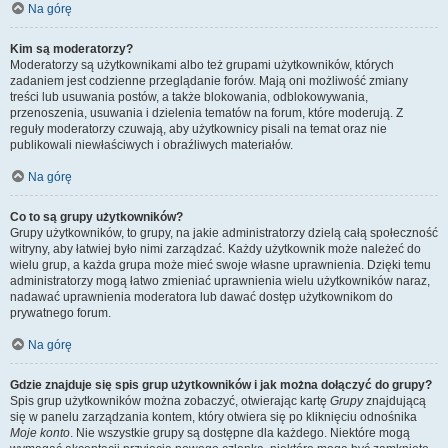
Na górę
Kim są moderatorzy?
Moderatorzy są użytkownikami albo też grupami użytkowników, których
zadaniem jest codzienne przeglądanie forów. Mają oni możliwość zmiany
treści lub usuwania postów, a także blokowania, odblokowywania,
przenoszenia, usuwania i dzielenia tematów na forum, które moderują. Z
reguły moderatorzy czuwają, aby użytkownicy pisali na temat oraz nie
publikowali niewłaściwych i obraźliwych materiałów.
Na górę
Co to są grupy użytkowników?
Grupy użytkowników, to grupy, na jakie administratorzy dzielą całą społeczność
witryny, aby łatwiej było nimi zarządzać. Każdy użytkownik może należeć do
wielu grup, a każda grupa może mieć swoje własne uprawnienia. Dzięki temu
administratorzy mogą łatwo zmieniać uprawnienia wielu użytkowników naraz,
nadawać uprawnienia moderatora lub dawać dostęp użytkownikom do
prywatnego forum.
Na górę
Gdzie znajduje się spis grup użytkowników i jak można dołączyć do grupy?
Spis grup użytkowników można zobaczyć, otwierając kartę
Grupy
znajdującą
się w panelu zarządzania kontem, który otwiera się po kliknięciu odnośnika
Moje konto
. Nie wszystkie grupy są dostępne dla każdego. Niektóre mogą