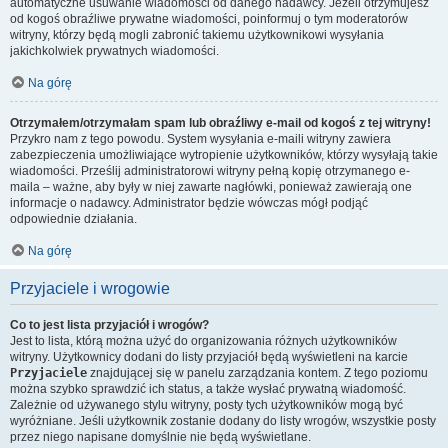
automatyczne usuwanie wiadomości od danego nadawcy. Jeżeli otrzymujesz
od kogoś obraźliwe prywatne wiadomości, poinformuj o tym moderatorów
witryny, którzy będą mogli zabronić takiemu użytkownikowi wysyłania
jakichkolwiek prywatnych wiadomości.
Na górę
Otrzymałem/otrzymałam spam lub obraźliwy e-mail od kogoś z tej witryny!
Przykro nam z tego powodu. System wysyłania e-maili witryny zawiera
zabezpieczenia umożliwiające wytropienie użytkowników, którzy wysyłają takie
wiadomości. Prześlij administratorowi witryny pełną kopię otrzymanego e-
maila – ważne, aby były w niej zawarte nagłówki, ponieważ zawierają one
informacje o nadawcy. Administrator będzie wówczas mógł podjąć
odpowiednie działania.
Na górę
Przyjaciele i wrogowie
Co to jest lista przyjaciół i wrogów?
Jest to lista, którą można użyć do organizowania różnych użytkowników
witryny. Użytkownicy dodani do listy przyjaciół będą wyświetleni na karcie
Przyjaciele
znajdującej się w panelu zarządzania kontem. Z tego poziomu
można szybko sprawdzić ich status, a także wysłać prywatną wiadomość.
Zależnie od używanego stylu witryny, posty tych użytkowników mogą być
wyróżniane. Jeśli użytkownik zostanie dodany do listy wrogów, wszystkie posty
przez niego napisane domyślnie nie będą wyświetlane.