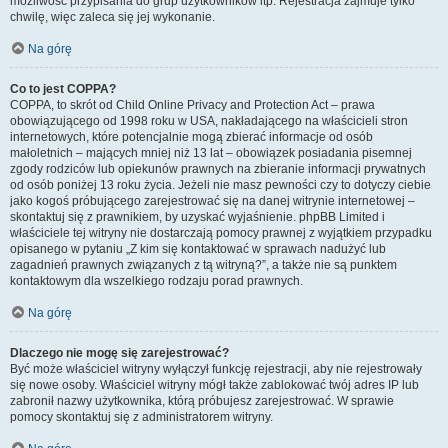
możliwość przypisania do grup użytkowników itp. Rejestracja zajmuje tylko
chwilę, więc zaleca się jej wykonanie.
Na górę
Co to jest COPPA?
COPPA, to skrót od Child Online Privacy and Protection Act – prawa
obowiązującego od 1998 roku w USA, nakładającego na właścicieli stron
internetowych, które potencjalnie mogą zbierać informacje od osób
małoletnich – mających mniej niż 13 lat – obowiązek posiadania pisemnej
zgody rodziców lub opiekunów prawnych na zbieranie informacji prywatnych
od osób poniżej 13 roku życia. Jeżeli nie masz pewności czy to dotyczy ciebie
jako kogoś próbującego zarejestrować się na danej witrynie internetowej –
skontaktuj się z prawnikiem, by uzyskać wyjaśnienie. phpBB Limited i
właściciele tej witryny nie dostarczają pomocy prawnej z wyjątkiem przypadku
opisanego w pytaniu „Z kim się kontaktować w sprawach nadużyć lub
zagadnień prawnych związanych z tą witryną?”, a także nie są punktem
kontaktowym dla wszelkiego rodzaju porad prawnych.
Na górę
Dlaczego nie mogę się zarejestrować?
Być może właściciel witryny wyłączył funkcję rejestracji, aby nie rejestrowały
się nowe osoby. Właściciel witryny mógł także zablokować twój adres IP lub
zabronił nazwy użytkownika, którą próbujesz zarejestrować. W sprawie
pomocy skontaktuj się z administratorem witryny.