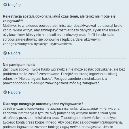
Na górę
Rejestracja została dokonana jakiś czas temu, ale teraz nie mogę się
zalogować?!
Możliwe, że z jakiegoś powodu administrator dezaktywował lub usunął twoje
konto. Wiele witryn, aby zmniejszyć rozmiar bazy danych, cyklicznie usuwa
użytkowników, którzy nic nie pisali przez dłuższy czas. Jeśli tak się stało,
spróbuj zarejestrować się ponownie i bądź bardziej aktywnym i
zaangażowanym w dyskusje użytkownikiem.
Na górę
Nie pamiętam hasła!
Zachowaj spokój! Twoje hasło wprawdzie nie może zostać odzyskane, ale bez
problemu może zostać zresetowane. Przejdź na stronę logowania i kliknij
odnośnik “Nie pamiętam hasła”. Postępuj zgodnie z instrukcjami, a
prawdopodobnie niedługo znów będziesz móc się zalogować.
Na górę
Dlaczego następuje automatyczne wylogowanie?
Jeżeli w czasie logowania nie zaznaczysz funkcji
Zapamiętaj mnie
, witryna
zachowa informację o tym, że twój pobyt na tej witrynie będzie trwał tylko
określony przez administratora czas. Zapobiega to niewłaściwemu użyciu
twojego konta przez kogoś innego. Aby pozostać zalogowanym/zalogowaną,
podczas logowania zaznacz funkcję
Loguj mnie automatycznie
. Jest to