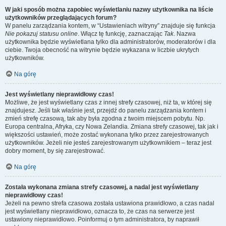
W jaki sposób można zapobiec wyświetlaniu nazwy użytkownika na liście
użytkowników przeglądających forum?
W panelu zarządzania kontem, w “Ustawieniach witryny” znajduje się funkcja
Nie pokazuj statusu online
. Włącz tę funkcję, zaznaczając
Tak
. Nazwa
użytkownika będzie wyświetlana tylko dla administratorów, moderatorów i dla
ciebie. Twoja obecność na witrynie będzie wykazana w liczbie ukrytych
użytkowników.
Na górę
Jest wyświetlany nieprawidłowy czas!
Możliwe, że jest wyświetlany czas z innej strefy czasowej, niż ta, w której się
znajdujesz. Jeśli tak właśnie jest, przejdź do panelu zarządzania kontem i
zmień strefę czasową, tak aby była zgodna z twoim miejscem pobytu. Np.
Europa centralna, Afryka, czy Nowa Zelandia. Zmiana strefy czasowej, tak jak i
większości ustawień, może zostać wykonana tylko przez zarejestrowanych
użytkowników. Jeżeli nie jesteś zarejestrowanym użytkownikiem – teraz jest
dobry moment, by się zarejestrować.
Na górę
Została wykonana zmiana strefy czasowej, a nadal jest wyświetlany
nieprawidłowy czas!
Jeżeli na pewno strefa czasowa została ustawiona prawidłowo, a czas nadal
jest wyświetlany nieprawidłowo, oznacza to, że czas na serwerze jest
ustawiony nieprawidłowo. Poinformuj o tym administratora, by naprawił