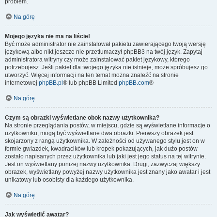
problem.
Na górę
Mojego języka nie ma na liście!
Być może administrator nie zainstalował pakietu zawierającego twoją wersję
językową albo nikt jeszcze nie przetłumaczył phpBB3 na twój język. Zapytaj
administratora witryny czy może zainstalować pakiet językowy, którego
potrzebujesz. Jeśli pakiet dla twojego języka nie istnieje, może spróbujesz go
utworzyć. Więcej informacji na ten temat można znaleźć na stronie
internetowej
phpBB.pl
® lub phpBB Limited
phpBB.com
®
Na górę
Czym są obrazki wyświetlane obok nazwy użytkownika?
Na stronie przeglądania postów, w miejscu, gdzie są wyświetlane informacje o
użytkowniku, mogą być wyświetlane dwa obrazki. Pierwszy obrazek jest
skojarzony z rangą użytkownika. W zależności od używanego stylu jest on w
formie gwiazdek, kwadracików lub kropek pokazujących, jak dużo postów
zostało napisanych przez użytkownika lub jaki jest jego status na tej witrynie.
Jest on wyświetlany poniżej nazwy użytkownika. Drugi, zazwyczaj większy
obrazek, wyświetlany powyżej nazwy użytkownika jest znany jako awatar i jest
unikatowy lub osobisty dla każdego użytkownika.
Na górę
Jak wyświetlić awatar?