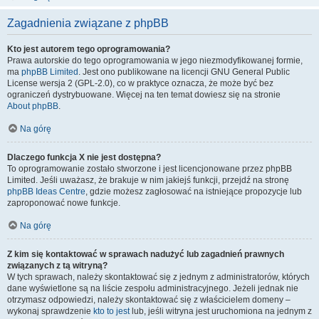
Zagadnienia związane z phpBB
Kto jest autorem tego oprogramowania?
Prawa autorskie do tego oprogramowania w jego niezmodyfikowanej formie,
ma
phpBB Limited
. Jest ono publikowane na licencji GNU General Public
License wersja 2 (GPL-2.0), co w praktyce oznacza, że może być bez
ograniczeń dystrybuowane. Więcej na ten temat dowiesz się na stronie
About phpBB
.
Na górę
Dlaczego funkcja X nie jest dostępna?
To oprogramowanie zostało stworzone i jest licencjonowane przez phpBB
Limited. Jeśli uważasz, że brakuje w nim jakiejś funkcji, przejdź na stronę
phpBB Ideas Centre
, gdzie możesz zagłosować na istniejące propozycje lub
zaproponować nowe funkcje.
Na górę
Z kim się kontaktować w sprawach nadużyć lub zagadnień prawnych
związanych z tą witryną?
W tych sprawach, należy skontaktować się z jednym z administratorów, których
dane wyświetlone są na liście zespołu administracyjnego. Jeżeli jednak nie
otrzymasz odpowiedzi, należy skontaktować się z właścicielem domeny –
wykonaj sprawdzenie
kto to jest
lub, jeśli witryna jest uruchomiona na jednym z