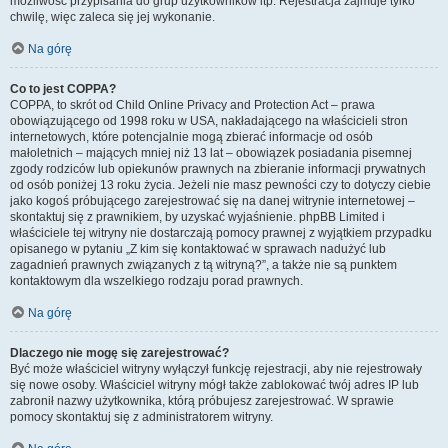
możliwość przypisania do grup użytkowników itp. Rejestracja zajmuje tylko
chwilę, więc zaleca się jej wykonanie.
Na górę
Co to jest COPPA?
COPPA, to skrót od Child Online Privacy and Protection Act – prawa
obowiązującego od 1998 roku w USA, nakładającego na właścicieli stron
internetowych, które potencjalnie mogą zbierać informacje od osób
małoletnich – mających mniej niż 13 lat – obowiązek posiadania pisemnej
zgody rodziców lub opiekunów prawnych na zbieranie informacji prywatnych
od osób poniżej 13 roku życia. Jeżeli nie masz pewności czy to dotyczy ciebie
jako kogoś próbującego zarejestrować się na danej witrynie internetowej –
skontaktuj się z prawnikiem, by uzyskać wyjaśnienie. phpBB Limited i
właściciele tej witryny nie dostarczają pomocy prawnej z wyjątkiem przypadku
opisanego w pytaniu „Z kim się kontaktować w sprawach nadużyć lub
zagadnień prawnych związanych z tą witryną?”, a także nie są punktem
kontaktowym dla wszelkiego rodzaju porad prawnych.
Na górę
Dlaczego nie mogę się zarejestrować?
Być może właściciel witryny wyłączył funkcję rejestracji, aby nie rejestrowały
się nowe osoby. Właściciel witryny mógł także zablokować twój adres IP lub
zabronił nazwy użytkownika, którą próbujesz zarejestrować. W sprawie
pomocy skontaktuj się z administratorem witryny.