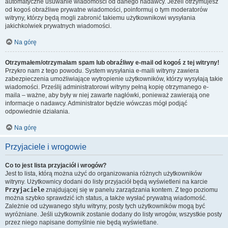
automatyczne usuwanie wiadomości od danego nadawcy. Jeżeli otrzymujesz
od kogoś obraźliwe prywatne wiadomości, poinformuj o tym moderatorów
witryny, którzy będą mogli zabronić takiemu użytkownikowi wysyłania
jakichkolwiek prywatnych wiadomości.
Na górę
Otrzymałem/otrzymałam spam lub obraźliwy e-mail od kogoś z tej witryny!
Przykro nam z tego powodu. System wysyłania e-maili witryny zawiera
zabezpieczenia umożliwiające wytropienie użytkowników, którzy wysyłają takie
wiadomości. Prześlij administratorowi witryny pełną kopię otrzymanego e-
maila – ważne, aby były w niej zawarte nagłówki, ponieważ zawierają one
informacje o nadawcy. Administrator będzie wówczas mógł podjąć
odpowiednie działania.
Na górę
Przyjaciele i wrogowie
Co to jest lista przyjaciół i wrogów?
Jest to lista, którą można użyć do organizowania różnych użytkowników
witryny. Użytkownicy dodani do listy przyjaciół będą wyświetleni na karcie
Przyjaciele
znajdującej się w panelu zarządzania kontem. Z tego poziomu
można szybko sprawdzić ich status, a także wysłać prywatną wiadomość.
Zależnie od używanego stylu witryny, posty tych użytkowników mogą być
wyróżniane. Jeśli użytkownik zostanie dodany do listy wrogów, wszystkie posty
przez niego napisane domyślnie nie będą wyświetlane.