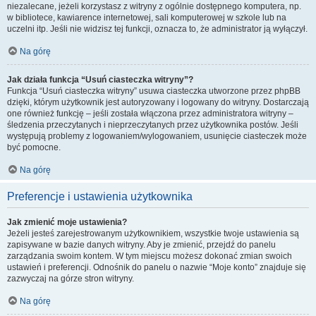
niezalecane, jeżeli korzystasz z witryny z ogólnie dostępnego komputera, np.
w bibliotece, kawiarence internetowej, sali komputerowej w szkole lub na
uczelni itp. Jeśli nie widzisz tej funkcji, oznacza to, że administrator ją wyłączył.
Na górę
Jak działa funkcja “Usuń ciasteczka witryny”?
Funkcja “Usuń ciasteczka witryny” usuwa ciasteczka utworzone przez phpBB
dzięki, którym użytkownik jest autoryzowany i logowany do witryny. Dostarczają
one również funkcję – jeśli została włączona przez administratora witryny –
śledzenia przeczytanych i nieprzeczytanych przez użytkownika postów. Jeśli
występują problemy z logowaniem/wylogowaniem, usunięcie ciasteczek może
być pomocne.
Na górę
Preferencje i ustawienia użytkownika
Jak zmienić moje ustawienia?
Jeżeli jesteś zarejestrowanym użytkownikiem, wszystkie twoje ustawienia są
zapisywane w bazie danych witryny. Aby je zmienić, przejdź do panelu
zarządzania swoim kontem. W tym miejscu możesz dokonać zmian swoich
ustawień i preferencji. Odnośnik do panelu o nazwie “Moje konto” znajduje się
zazwyczaj na górze stron witryny.
Na górę