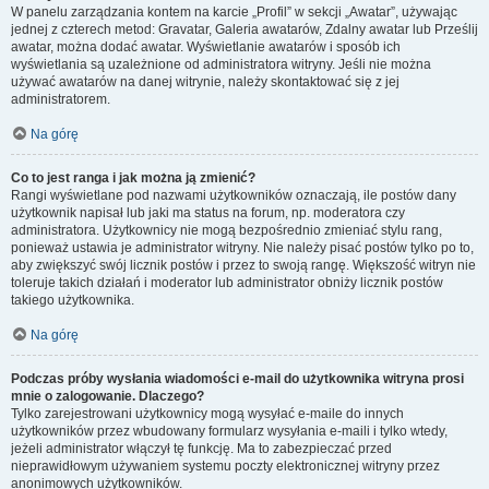
W panelu zarządzania kontem na karcie „Profil” w sekcji „Awatar”, używając
jednej z czterech metod: Gravatar, Galeria awatarów, Zdalny awatar lub Prześlij
awatar, można dodać awatar. Wyświetlanie awatarów i sposób ich
wyświetlania są uzależnione od administratora witryny. Jeśli nie można
używać awatarów na danej witrynie, należy skontaktować się z jej
administratorem.
Na górę
Co to jest ranga i jak można ją zmienić?
Rangi wyświetlane pod nazwami użytkowników oznaczają, ile postów dany
użytkownik napisał lub jaki ma status na forum, np. moderatora czy
administratora. Użytkownicy nie mogą bezpośrednio zmieniać stylu rang,
ponieważ ustawia je administrator witryny. Nie należy pisać postów tylko po to,
aby zwiększyć swój licznik postów i przez to swoją rangę. Większość witryn nie
toleruje takich działań i moderator lub administrator obniży licznik postów
takiego użytkownika.
Na górę
Podczas próby wysłania wiadomości e-mail do użytkownika witryna prosi
mnie o zalogowanie. Dlaczego?
Tylko zarejestrowani użytkownicy mogą wysyłać e-maile do innych
użytkowników przez wbudowany formularz wysyłania e-maili i tylko wtedy,
jeżeli administrator włączył tę funkcję. Ma to zabezpieczać przed
nieprawidłowym używaniem systemu poczty elektronicznej witryny przez
anonimowych użytkowników.