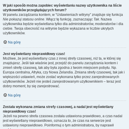
W jaki sposób można zapobiec wyświetlaniu nazwy użytkownika na liście
użytkowników przeglądających forum?
W panelu zarządzania kontem, w “Ustawieniach witryny” znajduje się funkcja
Nie pokazuj statusu online
. Włącz tę funkcję, zaznaczając
Tak
. Nazwa
użytkownika będzie wyświetlana tylko dla administratorów, moderatorów i dla
ciebie. Twoja obecność na witrynie będzie wykazana w liczbie ukrytych
użytkowników.
Na górę
Jest wyświetlany nieprawidłowy czas!
Możliwe, że jest wyświetlany czas z innej strefy czasowej, niż ta, w której się
znajdujesz. Jeśli tak właśnie jest, przejdź do panelu zarządzania kontem i
zmień strefę czasową, tak aby była zgodna z twoim miejscem pobytu. Np.
Europa centralna, Afryka, czy Nowa Zelandia. Zmiana strefy czasowej, tak jak i
większości ustawień, może zostać wykonana tylko przez zarejestrowanych
użytkowników. Jeżeli nie jesteś zarejestrowanym użytkownikiem – teraz jest
dobry moment, by się zarejestrować.
Na górę
Została wykonana zmiana strefy czasowej, a nadal jest wyświetlany
nieprawidłowy czas!
Jeżeli na pewno strefa czasowa została ustawiona prawidłowo, a czas nadal
jest wyświetlany nieprawidłowo, oznacza to, że czas na serwerze jest
ustawiony nieprawidłowo. Poinformuj o tym administratora, by naprawił