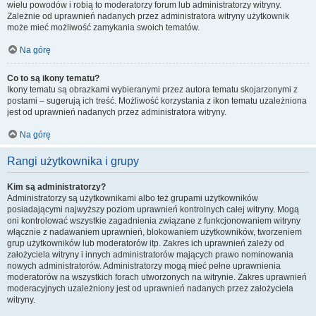
wielu powodów i robią to moderatorzy forum lub administratorzy witryny.
Zależnie od uprawnień nadanych przez administratora witryny użytkownik
może mieć możliwość zamykania swoich tematów.
Na górę
Co to są ikony tematu?
Ikony tematu są obrazkami wybieranymi przez autora tematu skojarzonymi z
postami – sugerują ich treść. Możliwość korzystania z ikon tematu uzależniona
jest od uprawnień nadanych przez administratora witryny.
Na górę
Rangi użytkownika i grupy
Kim są administratorzy?
Administratorzy są użytkownikami albo też grupami użytkowników
posiadającymi najwyższy poziom uprawnień kontrolnych całej witryny. Mogą
oni kontrolować wszystkie zagadnienia związane z funkcjonowaniem witryny
włącznie z nadawaniem uprawnień, blokowaniem użytkowników, tworzeniem
grup użytkowników lub moderatorów itp. Zakres ich uprawnień zależy od
założyciela witryny i innych administratorów mających prawo nominowania
nowych administratorów. Administratorzy mogą mieć pełne uprawnienia
moderatorów na wszystkich forach utworzonych na witrynie. Zakres uprawnień
moderacyjnych uzależniony jest od uprawnień nadanych przez założyciela
witryny.