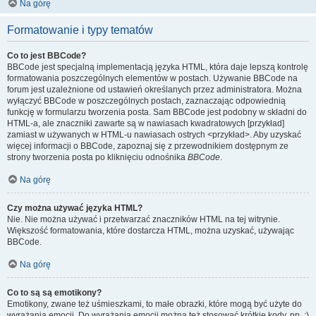
Na górę
Formatowanie i typy tematów
Co to jest BBCode?
BBCode jest specjalną implementacją języka HTML, która daje lepszą kontrolę
formatowania poszczególnych elementów w postach. Używanie BBCode na
forum jest uzależnione od ustawień określanych przez administratora. Można
wyłączyć BBCode w poszczególnych postach, zaznaczając odpowiednią
funkcję w formularzu tworzenia posta. Sam BBCode jest podobny w składni do
HTML-a, ale znaczniki zawarte są w nawiasach kwadratowych [przykład]
zamiast w używanych w HTML-u nawiasach ostrych <przykład>. Aby uzyskać
więcej informacji o BBCode, zapoznaj się z przewodnikiem dostępnym ze
strony tworzenia posta po kliknięciu odnośnika
BBCode
.
Na górę
Czy można używać języka HTML?
Nie. Nie można używać i przetwarzać znaczników HTML na tej witrynie.
Większość formatowania, które dostarcza HTML, można uzyskać, używając
BBCode.
Na górę
Co to są są emotikony?
Emotikony, zwane też uśmieszkami, to małe obrazki, które mogą być użyte do
wyrażania emocji. Do wyrażania emocji można też stosować krótkie kody, np. :)