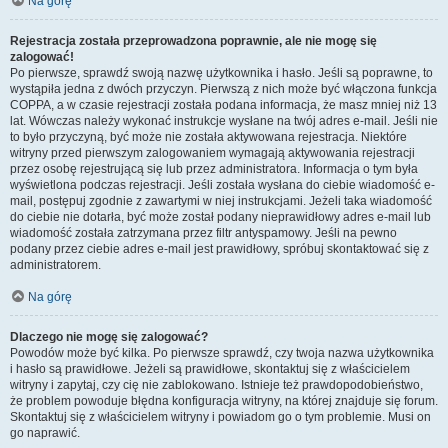
Na górę
Rejestracja została przeprowadzona poprawnie, ale nie mogę się
zalogować!
Po pierwsze, sprawdź swoją nazwę użytkownika i hasło. Jeśli są poprawne, to
wystąpiła jedna z dwóch przyczyn. Pierwszą z nich może być włączona funkcja
COPPA, a w czasie rejestracji została podana informacja, że masz mniej niż 13
lat. Wówczas należy wykonać instrukcje wysłane na twój adres e-mail. Jeśli nie
to było przyczyną, być może nie została aktywowana rejestracja. Niektóre
witryny przed pierwszym zalogowaniem wymagają aktywowania rejestracji
przez osobę rejestrującą się lub przez administratora. Informacja o tym była
wyświetlona podczas rejestracji. Jeśli została wysłana do ciebie wiadomość e-
mail, postępuj zgodnie z zawartymi w niej instrukcjami. Jeżeli taka wiadomość
do ciebie nie dotarła, być może został podany nieprawidłowy adres e-mail lub
wiadomość została zatrzymana przez filtr antyspamowy. Jeśli na pewno
podany przez ciebie adres e-mail jest prawidłowy, spróbuj skontaktować się z
administratorem.
Na górę
Dlaczego nie mogę się zalogować?
Powodów może być kilka. Po pierwsze sprawdź, czy twoja nazwa użytkownika
i hasło są prawidłowe. Jeżeli są prawidłowe, skontaktuj się z właścicielem
witryny i zapytaj, czy cię nie zablokowano. Istnieje też prawdopodobieństwo,
że problem powoduje błędna konfiguracja witryny, na której znajduje się forum.
Skontaktuj się z właścicielem witryny i powiadom go o tym problemie. Musi on
go naprawić.