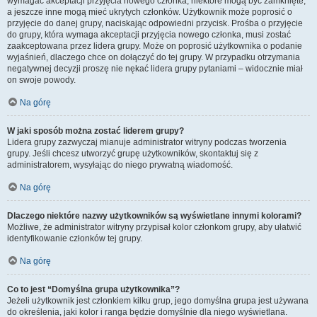
wymagać akceptacji przyjęcia nowego członka, niektóre mogą być zamknięte,
a jeszcze inne mogą mieć ukrytych członków. Użytkownik może poprosić o
przyjęcie do danej grupy, naciskając odpowiedni przycisk. Prośba o przyjęcie
do grupy, która wymaga akceptacji przyjęcia nowego członka, musi zostać
zaakceptowana przez lidera grupy. Może on poprosić użytkownika o podanie
wyjaśnień, dlaczego chce on dołączyć do tej grupy. W przypadku otrzymania
negatywnej decyzji proszę nie nękać lidera grupy pytaniami – widocznie miał
on swoje powody.
Na górę
W jaki sposób można zostać liderem grupy?
Lidera grupy zazwyczaj mianuje administrator witryny podczas tworzenia
grupy. Jeśli chcesz utworzyć grupę użytkowników, skontaktuj się z
administratorem, wysyłając do niego prywatną wiadomość.
Na górę
Dlaczego niektóre nazwy użytkowników są wyświetlane innymi kolorami?
Możliwe, że administrator witryny przypisał kolor członkom grupy, aby ułatwić
identyfikowanie członków tej grupy.
Na górę
Co to jest “Domyślna grupa użytkownika”?
Jeżeli użytkownik jest członkiem kilku grup, jego domyślna grupa jest używana
do określenia, jaki kolor i ranga będzie domyślnie dla niego wyświetlana.