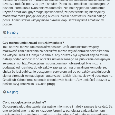
oznacza radość, podczas gdy :( smutek. Pełna lista emotikon jest dostępna z
poziomu formularza tworzenia wiadomości. Nie należy jednak nadmiernie
używać emotikon, gdyż mogą spowodować, że post stanie się nieczytelny i
moderator może podjąć decyzję o ich usunięciu bądź też usunięciu całego
posta. Administrator witryny może określić dopuszczalny limit emotikon w
poście.
Na górę
Czy można umieszczać obrazki w poście?
Tak, obrazki można umieszczać w postach. Jeśli administrator włączył
możliwość zamieszczania załączników, można wgrać obrazek bezpośrednio
na witrynę. Jeśli ta funkcja nie działa, aby obrazek był wyświetlany na forum,
należy podać odnośnik do obrazka umieszczonego na publicznie dostępnym
serwerze, np. http://www.jakas_strona.com/moj_obrazek.gif. Nie można
podawać odnośników do obrazków zapisanych na prywatnym komputerze,
chyba że jest publicznie dostępnym serwerem ani do obrazków znajdujących
się na stronach wymagających autoryzacji, takich jak, np. skrzynki pocztowe na
Gmail lub Yahoo! oraz stronach chronionych hasłem. Aby umieścić obrazek w
poście, użyj znacznika BBCode
[img]
.
Na górę
Co to są ogłoszenia globalne?
Ogłoszenia globalne zawierają ważne informacje i należy zawsze je czytać. Są
one wyświetlane na górze każdego forum i w panelu zarządzania kontem
użytkownika. Uprawnienia zamieszczania ogłoszeń globalnych są nadawane