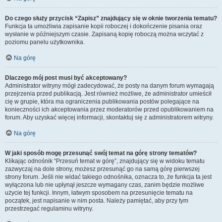
Do czego służy przycisk “Zapisz” znajdujący się w oknie tworzenia tematu?
Funkcja ta umożliwia zapisanie kopii roboczej i dokończenie pisania oraz
wysłanie w późniejszym czasie. Zapisaną kopię roboczą można wczytać z
poziomu panelu użytkownika.
Na górę
Dlaczego mój post musi być akceptowany?
Administrator witryny mógł zadecydować, że posty na danym forum wymagają
przejrzenia przed publikacją. Jest również możliwe, że administrator umieścił
cię w grupie, która ma ograniczenia publikowania postów polegające na
konieczności ich akceptowania przez moderatorów przed opublikowaniem na
forum. Aby uzyskać więcej informacji, skontaktuj się z administratorem witryny.
Na górę
W jaki sposób mogę przesunąć swój temat na górę strony tematów?
Klikając odnośnik “Przesuń temat w górę”, znajdujący się w widoku tematu
zazwyczaj na dole strony, możesz przesunąć go na samą górę pierwszej
strony forum. Jeśli nie widać takiego odnośnika, oznacza to, że funkcja ta jest
wyłączona lub nie upłynął jeszcze wymagany czas, zanim będzie możliwe
użycie tej funkcji. Innym, łatwym sposobem na przesunięcie tematu na
początek, jest napisanie w nim posta. Należy pamiętać, aby przy tym
przestrzegać regulaminu witryny.