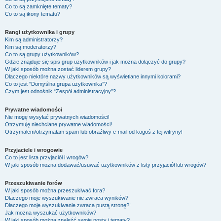
Co to są zamknięte tematy?
Co to są ikony tematu?
Rangi użytkownika i grupy
Kim są administratorzy?
Kim są moderatorzy?
Co to są grupy użytkowników?
Gdzie znajduje się spis grup użytkowników i jak można dołączyć do grupy?
W jaki sposób można zostać liderem grupy?
Dlaczego niektóre nazwy użytkowników są wyświetlane innymi kolorami?
Co to jest “Domyślna grupa użytkownika”?
Czym jest odnośnik “Zespół administracyjny”?
Prywatne wiadomości
Nie mogę wysyłać prywatnych wiadomości!
Otrzymuję niechciane prywatne wiadomości!
Otrzymałem/otrzymałam spam lub obraźliwy e-mail od kogoś z tej witryny!
Przyjaciele i wrogowie
Co to jest lista przyjaciół i wrogów?
W jaki sposób można dodawać/usuwać użytkowników z listy przyjaciół lub wrogów?
Przeszukiwanie forów
W jaki sposób można przeszukiwać fora?
Dlaczego moje wyszukiwanie nie zwraca wyników?
Dlaczego moje wyszukiwanie zwraca pustą stronę?!
Jak można wyszukać użytkowników?
W jaki sposób można znaleźć swoje posty i tematy?