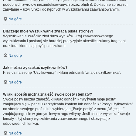
podobnych zwrotów niezindeksowanych przez phpBB. Dokładnie sprecyzuj
zapytanie – użyj funkcji dostępnych w wyszukiwaniu zaawansowanym.
Na górę
Dlaczego moje wyszukiwanie zwraca pustą stronę?!
Wyszukiwanie zwróciło zbyt dużo wyników. Użyj zaawansowanego
wyszukiwania i postaraj się bardziej precyzyjnie określić szukany fragment
oraz fora, które mają być przeszukane.
Na górę
Jak można wyszukać użytkowników?
Przejdź na stronę “Użytkownicy” i kliknij odnośnik “Znajdź użytkownika”.
Na górę
W jaki sposób można znaleźć swoje posty i tematy?
Swoje posty można znaleźć, klikając odnośnik “Wyświetl moje posty”
znajdujący się w panelu zarządzania kontem lub odnośnik “Posty użytkownika”
na stronie swojego profilu lub wybierając „Twoje posty” z menu „Więcej…”
znajdującego się w górnym lewym rogu witryny. Jeśli chcesz wyszukać swoje
tematy, użyj strony wyszukiwania zaawansowanego i skorzystaj z
odpowiednich funkcji.
Na górę