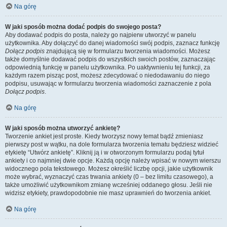
Na górę
W jaki sposób można dodać podpis do swojego posta?
Aby dodawać podpis do posta, należy go najpierw utworzyć w panelu
użytkownika. Aby dołączyć do danej wiadomości swój podpis, zaznacz funkcję
Dołącz podpis
znajdującą się w formularzu tworzenia wiadomości. Możesz
także domyślnie dodawać podpis do wszystkich swoich postów, zaznaczając
odpowiednią funkcję w panelu użytkownika. Po uaktywnieniu tej funkcji, za
każdym razem pisząc post, możesz zdecydować o niedodawaniu do niego
podpisu, usuwając w formularzu tworzenia wiadomości zaznaczenie z pola
Dołącz podpis
.
Na górę
W jaki sposób można utworzyć ankietę?
Tworzenie ankiet jest proste. Kiedy tworzysz nowy temat bądź zmieniasz
pierwszy post w wątku, na dole formularza tworzenia tematu będziesz widzieć
etykietę “Utwórz ankietę”. Kliknij ją i w otworzonym formularzu podaj tytuł
ankiety i co najmniej dwie opcje. Każdą opcję należy wpisać w nowym wierszu
widocznego pola tekstowego. Możesz określić liczbę opcji, jakie użytkownik
może wybrać, wyznaczyć czas trwania ankiety (0 – bez limitu czasowego), a
także umożliwić użytkownikom zmianę wcześniej oddanego głosu. Jeśli nie
widzisz etykiety, prawdopodobnie nie masz uprawnień do tworzenia ankiet.
Na górę