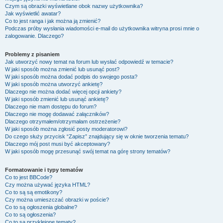
Czym są obrazki wyświetlane obok nazwy użytkownika?
Jak wyświetlić awatar?
Co to jest ranga i jak można ją zmienić?
Podczas próby wysłania wiadomości e-mail do użytkownika witryna prosi mnie o
zalogowanie. Dlaczego?
Problemy z pisaniem
Jak utworzyć nowy temat na forum lub wysłać odpowiedź w temacie?
W jaki sposób można zmienić lub usunąć post?
W jaki sposób można dodać podpis do swojego posta?
W jaki sposób można utworzyć ankietę?
Dlaczego nie można dodać więcej opcji ankiety?
W jaki sposób zmienić lub usunąć ankietę?
Dlaczego nie mam dostępu do forum?
Dlaczego nie mogę dodawać załączników?
Dlaczego otrzymałem/otrzymałam ostrzeżenie?
W jaki sposób można zgłosić posty moderatorowi?
Do czego służy przycisk “Zapisz” znajdujący się w oknie tworzenia tematu?
Dlaczego mój post musi być akceptowany?
W jaki sposób mogę przesunąć swój temat na górę strony tematów?
Formatowanie i typy tematów
Co to jest BBCode?
Czy można używać języka HTML?
Co to są są emotikony?
Czy można umieszczać obrazki w poście?
Co to są ogłoszenia globalne?
Co to są ogłoszenia?
Co to są przyklejone tematy?