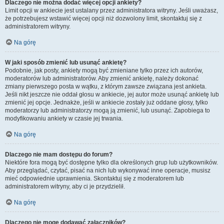
Dlaczego nie można dodać więcej opcji ankiety?
Limit opcji w ankiecie jest ustalany przez administratora witryny. Jeśli uważasz,
że potrzebujesz wstawić więcej opcji niż dozwolony limit, skontaktuj się z
administratorem witryny.
Na górę
W jaki sposób zmienić lub usunąć ankietę?
Podobnie, jak posty, ankiety mogą być zmieniane tylko przez ich autorów,
moderatorów lub administratorów. Aby zmienić ankietę, należy dokonać
zmiany pierwszego posta w wątku, z którym zawsze związana jest ankieta.
Jeśli nikt jeszcze nie oddał głosu w ankiecie, jej autor może usunąć ankietę lub
zmienić jej opcje. Jednakże, jeśli w ankiecie zostały już oddane głosy, tylko
moderatorzy lub administratorzy mogą ją zmienić, lub usunąć. Zapobiega to
modyfikowaniu ankiety w czasie jej trwania.
Na górę
Dlaczego nie mam dostępu do forum?
Niektóre fora mogą być dostępne tylko dla określonych grup lub użytkowników.
Aby przeglądać, czytać, pisać na nich lub wykonywać inne operacje, musisz
mieć odpowiednie uprawnienia. Skontaktuj się z moderatorem lub
administratorem witryny, aby ci je przydzielił.
Na górę
Dlaczego nie mogę dodawać załączników?