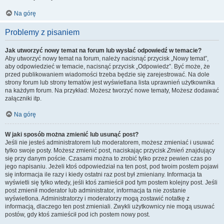
Na górę
Problemy z pisaniem
Jak utworzyć nowy temat na forum lub wysłać odpowiedź w temacie?
Aby utworzyć nowy temat na forum, należy nacisnąć przycisk „Nowy temat”,
aby odpowiedzieć w temacie, nacisnąć przycisk „Odpowiedz”. Być może, że
przed publikowaniem wiadomości trzeba będzie się zarejestrować. Na dole
strony forum lub strony tematów jest wyświetlana lista uprawnień użytkownika
na każdym forum. Na przykład: Możesz tworzyć nowe tematy, Możesz dodawać
załączniki itp.
Na górę
W jaki sposób można zmienić lub usunąć post?
Jeśli nie jesteś administratorem lub moderatorem, możesz zmieniać i usuwać
tylko swoje posty. Możesz zmienić post, naciskając przycisk
Zmień
znajdujący
się przy danym poście. Czasami można to zrobić tylko przez pewien czas po
jego napisaniu. Jeżeli ktoś odpowiedział na ten post, pod twoim postem pojawi
się informacja ile razy i kiedy ostatni raz post był zmieniany. Informacja ta
wyświetli się tylko wtedy, jeśli ktoś zamieścił pod tym postem kolejny post. Jeśli
post zmienił moderator lub administrator, informacja ta nie zostanie
wyświetlona. Administratorzy i moderatorzy mogą zostawić notatkę z
informacją, dlaczego ten post zmieniali. Zwykli użytkownicy nie mogą usuwać
postów, gdy ktoś zamieścił pod ich postem nowy post.