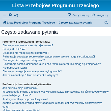
Lista Przebojów Programu Trzeciego
FAQ
Zarejestruj się
Zaloguj się
S
Lista Przebojów Programu Trzeciego
Często zadawane pytania
z
Często zadawane pytania
u
k
Problemy z logowaniem i rejestracją
Dlaczego w ogóle muszę się rejestrować?
a
Co to jest COPPA?
j
Dlaczego nie mogę się zarejestrować?
Rejestracja została przeprowadzona poprawnie, ale nie mogę się zalogować!
Dlaczego nie mogę się zalogować?
Rejestracja została dokonana jakiś czas temu, ale teraz nie mogę się zalogować?!
Nie pamiętam hasła!
Dlaczego następuje automatyczne wylogowanie?
Jak działa funkcja “Usuń ciasteczka witryny”?
Preferencje i ustawienia użytkownika
Jak zmienić moje ustawienia?
W jaki sposób można zapobiec wyświetlaniu nazwy użytkownika na liście użytkowników
przeglądających forum?
Jest wyświetlany nieprawidłowy czas!
Została wykonana zmiana strefy czasowej, a nadal jest wyświetlany nieprawidłowy
czas!
Mojego języka nie ma na liście!