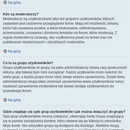
Na górę
Kim są moderatorzy?
Moderatorzy są użytkownikami albo też grupami użytkowników, których
zadaniem jest codzienne przeglądanie forów. Mają oni możliwość zmiany
treści lub usuwania postów, a także blokowania, odblokowywania,
przenoszenia, usuwania i dzielenia tematów na forum, które moderują. Z
reguły moderatorzy czuwają, aby użytkownicy pisali na temat oraz nie
publikowali niewłaściwych i obraźliwych materiałów.
Na górę
Co to są grupy użytkowników?
Grupy użytkowników, to grupy, na jakie administratorzy dzielą całą społeczność
witryny, aby łatwiej było nimi zarządzać. Każdy użytkownik może należeć do
wielu grup, a każda grupa może mieć swoje własne uprawnienia. Dzięki temu
administratorzy mogą łatwo zmieniać uprawnienia wielu użytkowników naraz,
nadawać uprawnienia moderatora lub dawać dostęp użytkownikom do
prywatnego forum.
Na górę
Gdzie znajduje się spis grup użytkowników i jak można dołączyć do grupy?
Spis grup użytkowników można zobaczyć, otwierając kartę
Grupy
znajdującą
się w panelu zarządzania kontem, który otwiera się po kliknięciu odnośnika
Moje konto
. Nie wszystkie grupy są dostępne dla każdego. Niektóre mogą