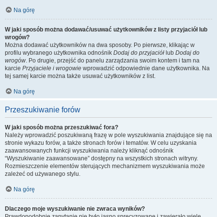
Na górę
W jaki sposób można dodawać/usuwać użytkowników z listy przyjaciół lub
wrogów?
Można dodawać użytkowników na dwa sposoby. Po pierwsze, klikając w
profilu wybranego użytkownika odnośnik
Dodaj do przyjaciół
lub
Dodaj do
wrogów
. Po drugie, przejść do panelu zarządzania swoim kontem i tam na
karcie
Przyjaciele i wrogowie
wprowadzić odpowiednie dane użytkownika. Na
tej samej karcie można także usuwać użytkowników z list.
Na górę
Przeszukiwanie forów
W jaki sposób można przeszukiwać fora?
Należy wprowadzić poszukiwaną frazę w pole wyszukiwania znajdujące się na
stronie wykazu forów, a także stronach forów i tematów. W celu uzyskania
zaawansowanych funkcji wyszukiwania należy kliknąć odnośnik
“Wyszukiwanie zaawansowane” dostępny na wszystkich stronach witryny.
Rozmieszczenie elementów sterujących mechanizmem wyszukiwania może
zależeć od używanego stylu.
Na górę
Dlaczego moje wyszukiwanie nie zwraca wyników?
Prawdopodobnie zapytanie nie było jasno sprecyzowane i zawierało wiele