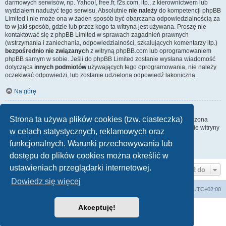
darmowych serwisów, np. Yahoo!, free.fr, f2s.com, itp., z kierownictwem lub
wydziałem nadużyć tego serwisu. Absolutnie
nie należy
do kompetencji phpBB
Limited i nie może ona w żaden sposób być obarczana odpowiedzialnością za
to w jaki sposób, gdzie lub przez kogo ta witryna jest używana. Proszę nie
kontaktować się z phpBB Limited w sprawach zagadnień prawnych
(wstrzymania i zaniechania, odpowiedzialności, szkalujących komentarzy itp.)
bezpośrednio nie związanych
z witryną phpBB.com lub oprogramowaniem
phpBB samym w sobie. Jeśli do phpBB Limited zostanie wysłana wiadomość
dotycząca
innych podmiotów
używających tego oprogramowania, nie należy
oczekiwać odpowiedzi, lub zostanie udzielona odpowiedź lakoniczna.
Na górę
Jak nawiązać kontakt z administratorem witryny?
Strona ta używa plików cookies (tzw. ciasteczka)
Wszyscy użytkownicy witryny mogą używać – jeśli funkcja ta jest włączona
przez administratora witryny – formularza „Kontakt z nami”. Członkowie witryny
w celach statystycznych, reklamowych oraz
mogą także używać odnośnika „Zespół administracyjny”.
funkcjonalnych. Warunki przechowywania lub
Na górę
dostępu do plików cookies można określić w
ustawieniach przeglądarki internetowej.
Przejdź do
Dowiedz się więcej
Lista Przebojów Programu Trzeciego
Strefa czasowa
UTC+02:00
Akceptuję!
Technologię dostarcza
phpBB
® Forum Software © phpBB Limited
Polski pakiet językowy dostarcza
phpBB.pl
Zasady ochrony danych osobowych
|
Regulamin