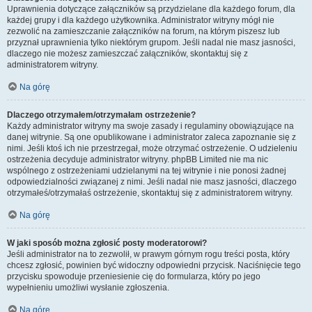
Uprawnienia dotyczące załączników są przydzielane dla każdego forum, dla
każdej grupy i dla każdego użytkownika. Administrator witryny mógł nie
zezwolić na zamieszczanie załączników na forum, na którym piszesz lub
przyznał uprawnienia tylko niektórym grupom. Jeśli nadal nie masz jasności,
dlaczego nie możesz zamieszczać załączników, skontaktuj się z
administratorem witryny.
Na górę
Dlaczego otrzymałem/otrzymałam ostrzeżenie?
Każdy administrator witryny ma swoje zasady i regulaminy obowiązujące na
danej witrynie. Są one opublikowane i administrator zaleca zapoznanie się z
nimi. Jeśli ktoś ich nie przestrzegał, może otrzymać ostrzeżenie. O udzieleniu
ostrzeżenia decyduje administrator witryny. phpBB Limited nie ma nic
wspólnego z ostrzeżeniami udzielanymi na tej witrynie i nie ponosi żadnej
odpowiedzialności związanej z nimi. Jeśli nadal nie masz jasności, dlaczego
otrzymałeś/otrzymałaś ostrzeżenie, skontaktuj się z administratorem witryny.
Na górę
W jaki sposób można zgłosić posty moderatorowi?
Jeśli administrator na to zezwolił, w prawym górnym rogu treści posta, który
chcesz zgłosić, powinien być widoczny odpowiedni przycisk. Naciśnięcie tego
przycisku spowoduje przeniesienie cię do formularza, który po jego
wypełnieniu umożliwi wysłanie zgłoszenia.
Na górę