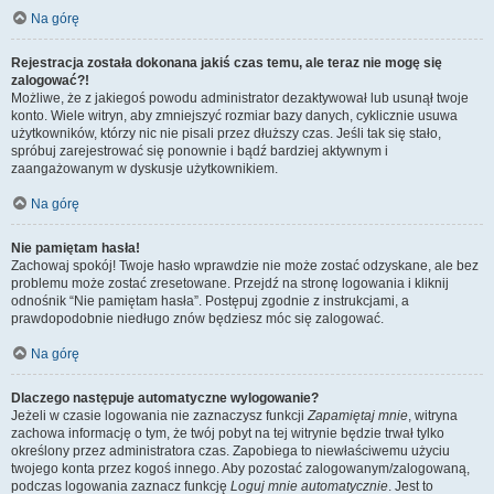
Na górę
Rejestracja została dokonana jakiś czas temu, ale teraz nie mogę się
zalogować?!
Możliwe, że z jakiegoś powodu administrator dezaktywował lub usunął twoje
konto. Wiele witryn, aby zmniejszyć rozmiar bazy danych, cyklicznie usuwa
użytkowników, którzy nic nie pisali przez dłuższy czas. Jeśli tak się stało,
spróbuj zarejestrować się ponownie i bądź bardziej aktywnym i
zaangażowanym w dyskusje użytkownikiem.
Na górę
Nie pamiętam hasła!
Zachowaj spokój! Twoje hasło wprawdzie nie może zostać odzyskane, ale bez
problemu może zostać zresetowane. Przejdź na stronę logowania i kliknij
odnośnik “Nie pamiętam hasła”. Postępuj zgodnie z instrukcjami, a
prawdopodobnie niedługo znów będziesz móc się zalogować.
Na górę
Dlaczego następuje automatyczne wylogowanie?
Jeżeli w czasie logowania nie zaznaczysz funkcji
Zapamiętaj mnie
, witryna
zachowa informację o tym, że twój pobyt na tej witrynie będzie trwał tylko
określony przez administratora czas. Zapobiega to niewłaściwemu użyciu
twojego konta przez kogoś innego. Aby pozostać zalogowanym/zalogowaną,
podczas logowania zaznacz funkcję
Loguj mnie automatycznie
. Jest to