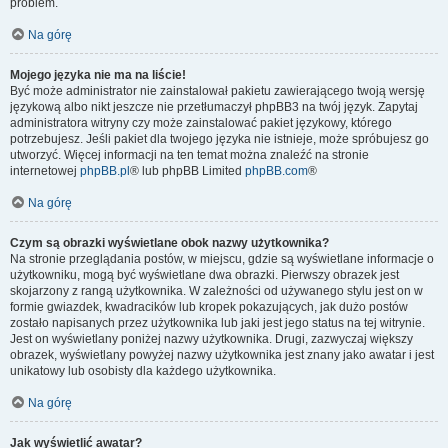
problem.
Na górę
Mojego języka nie ma na liście!
Być może administrator nie zainstalował pakietu zawierającego twoją wersję
językową albo nikt jeszcze nie przetłumaczył phpBB3 na twój język. Zapytaj
administratora witryny czy może zainstalować pakiet językowy, którego
potrzebujesz. Jeśli pakiet dla twojego języka nie istnieje, może spróbujesz go
utworzyć. Więcej informacji na ten temat można znaleźć na stronie
internetowej
phpBB.pl
® lub phpBB Limited
phpBB.com
®
Na górę
Czym są obrazki wyświetlane obok nazwy użytkownika?
Na stronie przeglądania postów, w miejscu, gdzie są wyświetlane informacje o
użytkowniku, mogą być wyświetlane dwa obrazki. Pierwszy obrazek jest
skojarzony z rangą użytkownika. W zależności od używanego stylu jest on w
formie gwiazdek, kwadracików lub kropek pokazujących, jak dużo postów
zostało napisanych przez użytkownika lub jaki jest jego status na tej witrynie.
Jest on wyświetlany poniżej nazwy użytkownika. Drugi, zazwyczaj większy
obrazek, wyświetlany powyżej nazwy użytkownika jest znany jako awatar i jest
unikatowy lub osobisty dla każdego użytkownika.
Na górę
Jak wyświetlić awatar?