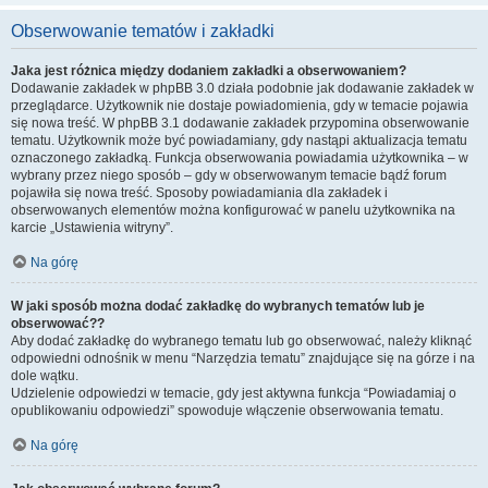
Obserwowanie tematów i zakładki
Jaka jest różnica między dodaniem zakładki a obserwowaniem?
Dodawanie zakładek w phpBB 3.0 działa podobnie jak dodawanie zakładek w
przeglądarce. Użytkownik nie dostaje powiadomienia, gdy w temacie pojawia
się nowa treść. W phpBB 3.1 dodawanie zakładek przypomina obserwowanie
tematu. Użytkownik może być powiadamiany, gdy nastąpi aktualizacja tematu
oznaczonego zakładką. Funkcja obserwowania powiadamia użytkownika – w
wybrany przez niego sposób – gdy w obserwowanym temacie bądź forum
pojawiła się nowa treść. Sposoby powiadamiania dla zakładek i
obserwowanych elementów można konfigurować w panelu użytkownika na
karcie „Ustawienia witryny”.
Na górę
W jaki sposób można dodać zakładkę do wybranych tematów lub je
obserwować??
Aby dodać zakładkę do wybranego tematu lub go obserwować, należy kliknąć
odpowiedni odnośnik w menu “Narzędzia tematu” znajdujące się na górze i na
dole wątku.
Udzielenie odpowiedzi w temacie, gdy jest aktywna funkcja “Powiadamiaj o
opublikowaniu odpowiedzi” spowoduje włączenie obserwowania tematu.
Na górę