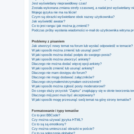
Jest wyświetlany nieprawidłowy czas!
Została wykonana zmiana strefy czasowej, a nadal jest wyświetlany n
Mojego języka nie ma na liście!
Czym są obrazki wyświetlane obok nazwy użytkownika?
Jak wyświetlić awatar?
Co to jest ranga i jak można ją zmienić?
Podczas próby wysłania wiadomości e-mail do użytkownika witryna pr
Problemy z pisaniem
Jak utworzyć nowy temat na forum lub wysłać odpowiedź w temacie?
W jaki sposób można zmienić lub usunąć post?
W jaki sposób można dodać podpis do swojego posta?
W jaki sposób można utworzyć ankietę?
Dlaczego nie można dodać więcej opcji ankiety?
W jaki sposób zmienić lub usunąć ankietę?
Dlaczego nie mam dostępu do forum?
Dlaczego nie mogę dodawać załączników?
Dlaczego otrzymałem/otrzymałam ostrzeżenie?
W jaki sposób można zgłosić posty moderatorowi?
Do czego służy przycisk “Zapisz” znajdujący się w oknie tworzenia t
Dlaczego mój post musi być akceptowany?
W jaki sposób mogę przesunąć swój temat na górę strony tematów?
Formatowanie i typy tematów
Co to jest BBCode?
Czy można używać języka HTML?
Co to są są emotikony?
Czy można umieszczać obrazki w poście?
Co to są ogłoszenia globalne?