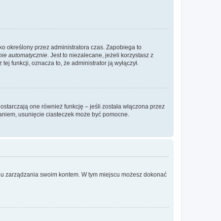
ylko określony przez administratora czas. Zapobiega to
nie automatycznie
. Jest to niezalecane, jeżeli korzystasz z
ej funkcji, oznacza to, że administrator ją wyłączył.
ostarczają one również funkcję – jeśli została włączona przez
waniem, usunięcie ciasteczek może być pomocne.
anelu zarządzania swoim kontem. W tym miejscu możesz dokonać