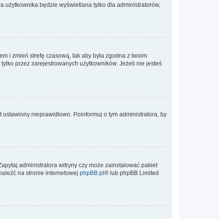
a użytkownika będzie wyświetlana tylko dla administratorów,
ontem i zmień strefę czasową, tak aby była zgodna z twoim
tylko przez zarejestrowanych użytkowników. Jeżeli nie jesteś
t ustawiony nieprawidłowo. Poinformuj o tym administratora, by
Zapytaj administratora witryny czy może zainstalować pakiet
naleźć na stronie internetowej
phpBB.pl
® lub phpBB Limited