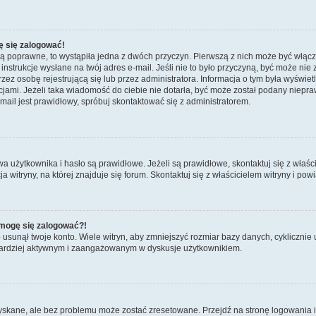
ę się zalogować!
są poprawne, to wystąpiła jedna z dwóch przyczyn. Pierwszą z nich może być włącz
nstrukcje wysłane na twój adres e-mail. Jeśli nie to było przyczyną, być może nie 
 osobę rejestrującą się lub przez administratora. Informacja o tym była wyświetlo
kcjami. Jeżeli taka wiadomość do ciebie nie dotarła, być może został podany niep
mail jest prawidłowy, spróbuj skontaktować się z administratorem.
żytkownika i hasło są prawidłowe. Jeżeli są prawidłowe, skontaktuj się z właścicie
itryny, na której znajduje się forum. Skontaktuj się z właścicielem witryny i po
e mogę się zalogować?!
sunął twoje konto. Wiele witryn, aby zmniejszyć rozmiar bazy danych, cyklicznie u
dź bardziej aktywnym i zaangażowanym w dyskusje użytkownikiem.
kane, ale bez problemu może zostać zresetowane. Przejdź na stronę logowania i k