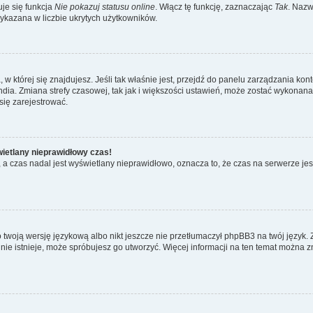
je się funkcja
Nie pokazuj statusu online
. Włącz tę funkcję, zaznaczając
Tak
. Nazw
wykazana w liczbie ukrytych użytkowników.
ta, w której się znajdujesz. Jeśli tak właśnie jest, przejdź do panelu zarządzania k
dia. Zmiana strefy czasowej, tak jak i większości ustawień, może zostać wykonana 
się zarejestrować.
wietlany nieprawidłowy czas!
a czas nadal jest wyświetlany nieprawidłowo, oznacza to, że czas na serwerze jes
 twoją wersję językową albo nikt jeszcze nie przetłumaczył phpBB3 na twój język. 
a nie istnieje, może spróbujesz go utworzyć. Więcej informacji na ten temat można z