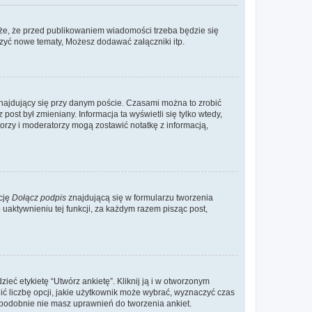
że, że przed publikowaniem wiadomości trzeba będzie się
rzyć nowe tematy, Możesz dodawać załączniki itp.
najdujący się przy danym poście. Czasami można to zrobić
 post był zmieniany. Informacja ta wyświetli się tylko wtedy,
atorzy i moderatorzy mogą zostawić notatkę z informacją,
cję
Dołącz podpis
znajdującą się w formularzu tworzenia
aktywnieniu tej funkcji, za każdym razem pisząc post,
eć etykietę “Utwórz ankietę”. Kliknij ją i w otworzonym
ić liczbę opcji, jakie użytkownik może wybrać, wyznaczyć czas
dopodobnie nie masz uprawnień do tworzenia ankiet.