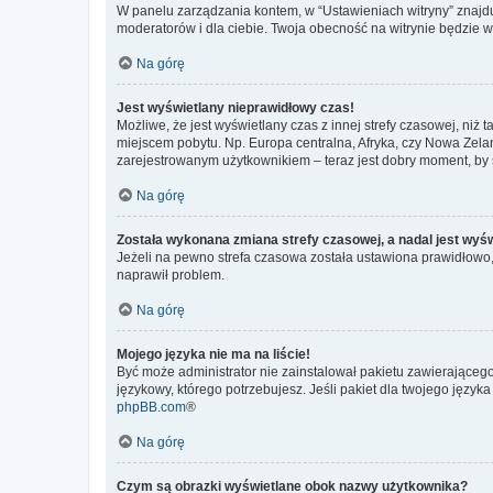
W panelu zarządzania kontem, w “Ustawieniach witryny” znajdu
moderatorów i dla ciebie. Twoja obecność na witrynie będzie 
Na górę
Jest wyświetlany nieprawidłowy czas!
Możliwe, że jest wyświetlany czas z innej strefy czasowej, niż 
miejscem pobytu. Np. Europa centralna, Afryka, czy Nowa Zelan
zarejestrowanym użytkownikiem – teraz jest dobry moment, by 
Na górę
Została wykonana zmiana strefy czasowej, a nadal jest wyś
Jeżeli na pewno strefa czasowa została ustawiona prawidłowo, 
naprawił problem.
Na górę
Mojego języka nie ma na liście!
Być może administrator nie zainstalował pakietu zawierającego
językowy, którego potrzebujesz. Jeśli pakiet dla twojego język
phpBB.com
®
Na górę
Czym są obrazki wyświetlane obok nazwy użytkownika?