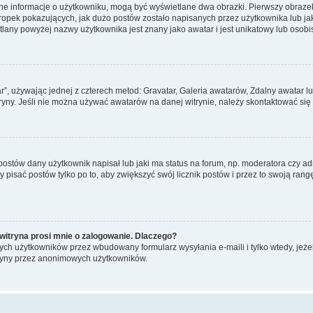
ane informacje o użytkowniku, mogą być wyświetlane dwa obrazki. Pierwszy obrazek
pek pokazujących, jak dużo postów zostało napisanych przez użytkownika lub jaki j
lany powyżej nazwy użytkownika jest znany jako awatar i jest unikatowy lub osobi
ar”, używając jednej z czterech metod: Gravatar, Galeria awatarów, Zdalny awatar 
ryny. Jeśli nie można używać awatarów na danej witrynie, należy skontaktować się 
stów dany użytkownik napisał lub jaki ma status na forum, np. moderatora czy a
y pisać postów tylko po to, aby zwiększyć swój licznik postów i przez to swoją rangę
witryna prosi mnie o zalogowanie. Dlaczego?
ch użytkowników przez wbudowany formularz wysyłania e-maili i tylko wtedy, jeżeli
ryny przez anonimowych użytkowników.