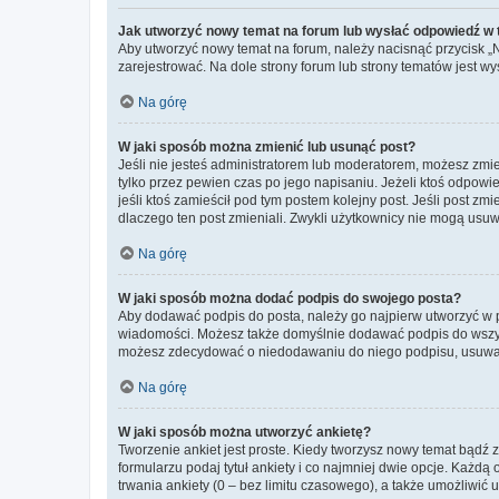
Jak utworzyć nowy temat na forum lub wysłać odpowiedź w
Aby utworzyć nowy temat na forum, należy nacisnąć przycisk 
zarejestrować. Na dole strony forum lub strony tematów jest 
Na górę
W jaki sposób można zmienić lub usunąć post?
Jeśli nie jesteś administratorem lub moderatorem, możesz zmie
tylko przez pewien czas po jego napisaniu. Jeżeli ktoś odpowiedz
jeśli ktoś zamieścił pod tym postem kolejny post. Jeśli post zm
dlaczego ten post zmieniali. Zwykli użytkownicy nie mogą usuw
Na górę
W jaki sposób można dodać podpis do swojego posta?
Aby dodawać podpis do posta, należy go najpierw utworzyć w 
wiadomości. Możesz także domyślnie dodawać podpis do wszyst
możesz zdecydować o niedodawaniu do niego podpisu, usuwaj
Na górę
W jaki sposób można utworzyć ankietę?
Tworzenie ankiet jest proste. Kiedy tworzysz nowy temat bądź z
formularzu podaj tytuł ankiety i co najmniej dwie opcje. Każ
trwania ankiety (0 – bez limitu czasowego), a także umożliwić