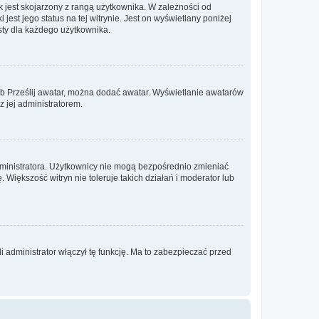
 jest skojarzony z rangą użytkownika. W zależności od
est jego status na tej witrynie. Jest on wyświetlany poniżej
sty dla każdego użytkownika.
lub Prześlij awatar, można dodać awatar. Wyświetlanie awatarów
z jej administratorem.
dministratora. Użytkownicy nie mogą bezpośrednio zmieniać
. Większość witryn nie toleruje takich działań i moderator lub
 administrator włączył tę funkcję. Ma to zabezpieczać przed