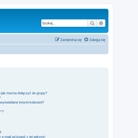
Szukaj
Wyszukiwanie z
Zarejestruj się
Zaloguj się
 i jak można dołączyć do grupy?
?
wyświetlane innymi kolorami?
y”?
!
e-mail od kogoś z tej witryny!