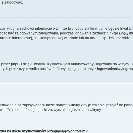
się zalogować.
nie
, witryna zachowa informację o tym, że twój pobyt na tej witrynie będzie trwał t
y pozostać zalogowanym/zalogowaną, podczas logowania zaznacz funkcję
Loguj m
ence internetowej, sali komputerowej w szkole lub na uczelni itp. Jeśli nie widzisz t
przez phpBB dzięki, którym użytkownik jest autoryzowany i logowany do witryny. D
zytanych przez użytkownika postów. Jeśli występują problemy z logowaniem/wylogo
 ustawienia są zapisywane w bazie danych witryny. Aby je zmienić, przejdź do p
ie “Moje konto” znajduje się zazwyczaj na górze stron witryny.
ika na liście użytkowników przeglądających forum?