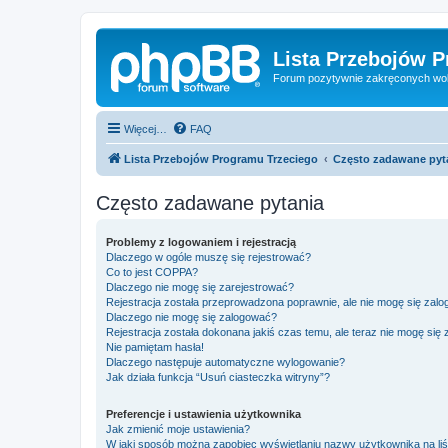
Lista Przebojów 
Forum pozytywnie zakręconych wo
Więcej…
FAQ
Lista Przebojów Programu Trzeciego
Często zadawane pyt
Często zadawane pytania
Problemy z logowaniem i rejestracją
Dlaczego w ogóle muszę się rejestrować?
Co to jest COPPA?
Dlaczego nie mogę się zarejestrować?
Rejestracja została przeprowadzona poprawnie, ale nie mogę się zal
Dlaczego nie mogę się zalogować?
Rejestracja została dokonana jakiś czas temu, ale teraz nie mogę się
Nie pamiętam hasła!
Dlaczego następuje automatyczne wylogowanie?
Jak działa funkcja “Usuń ciasteczka witryny”?
Preferencje i ustawienia użytkownika
Jak zmienić moje ustawienia?
W jaki sposób można zapobiec wyświetlaniu nazwy użytkownika na li