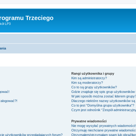
Programu Trzeciego
kół LP3
ania
Rangi użytkownika i grupy
Kim są administratorzy?
Kim są moderatorzy?
Co to są grupy użytkowników?
ogować!
Gdzie znajduje się spis grup użytkowników
W jaki sposób można zostać liderem grupy
 zalogować?!
Dlaczego niektóre nazwy użytkowników są 
Co to jest “Domyślna grupa użytkownika”?
Czym jest odnośnik “Zespół administracyjn
Prywatne wiadomości
Nie mogę wysyłać prywatnych wiadomości!
Otrzymuję niechciane prywatne wiadomości
ście użytkowników przeglądających forum?
Otrzymałem/otrzymałam spam lub obraźliwy 