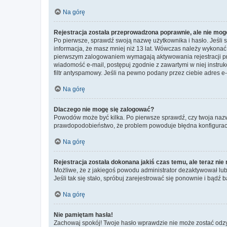
Na górę
Rejestracja została przeprowadzona poprawnie, ale nie mog
Po pierwsze, sprawdź swoją nazwę użytkownika i hasło. Jeśli 
informacja, że masz mniej niż 13 lat. Wówczas należy wykonać i
pierwszym zalogowaniem wymagają aktywowania rejestracji przez
wiadomość e-mail, postępuj zgodnie z zawartymi w niej instru
filtr antyspamowy. Jeśli na pewno podany przez ciebie adres e-
Na górę
Dlaczego nie mogę się zalogować?
Powodów może być kilka. Po pierwsze sprawdź, czy twoja nazwa u
prawdopodobieństwo, że problem powoduje błędna konfiguracja w
Na górę
Rejestracja została dokonana jakiś czas temu, ale teraz ni
Możliwe, że z jakiegoś powodu administrator dezaktywował lub u
Jeśli tak się stało, spróbuj zarejestrować się ponownie i bą
Na górę
Nie pamiętam hasła!
Zachowaj spokój! Twoje hasło wprawdzie nie może zostać odzys