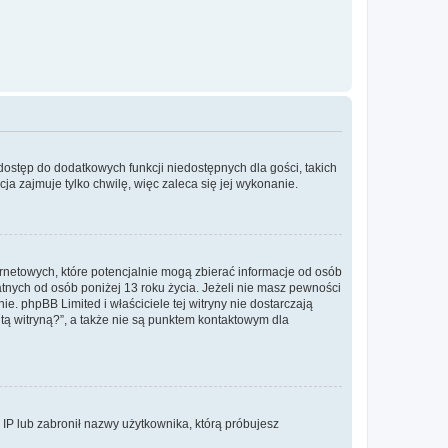
 dostęp do dodatkowych funkcji niedostępnych dla gości, takich
a zajmuje tylko chwilę, więc zaleca się jej wykonanie.
ernetowych, które potencjalnie mogą zbierać informacje od osób
tnych od osób poniżej 13 roku życia. Jeżeli nie masz pewności
e. phpBB Limited i właściciele tej witryny nie dostarczają
ą witryną?”, a także nie są punktem kontaktowym dla
s IP lub zabronił nazwy użytkownika, którą próbujesz