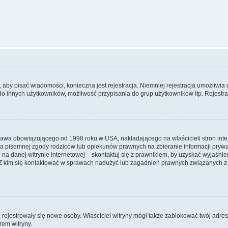
y, aby pisać wiadomości, konieczna jest rejestracja. Niemniej rejestracja umożliwia
do innych użytkowników, możliwość przypisania do grup użytkowników itp. Rejestracj
prawa obowiązującego od 1998 roku w USA, nakładającego na właścicieli stron int
ia pisemnej zgody rodziców lub opiekunów prawnych na zbieranie informacji prywa
na danej witrynie internetowej – skontaktuj się z prawnikiem, by uzyskać wyjaśnieni
 kim się kontaktować w sprawach nadużyć lub zagadnień prawnych związanych z t
ie rejestrowały się nowe osoby. Właściciel witryny mógł także zablokować twój adre
rem witryny.