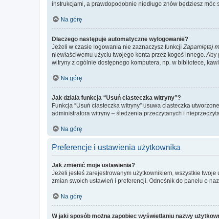
instrukcjami, a prawdopodobnie niedługo znów będziesz móc 
Na górę
Dlaczego następuje automatyczne wylogowanie?
Jeżeli w czasie logowania nie zaznaczysz funkcji
Zapamiętaj m
niewłaściwemu użyciu twojego konta przez kogoś innego. Ab
witryny z ogólnie dostępnego komputera, np. w bibliotece, kawiar
Na górę
Jak działa funkcja “Usuń ciasteczka witryny”?
Funkcja “Usuń ciasteczka witryny” usuwa ciasteczka utworzone 
administratora witryny – śledzenia przeczytanych i nieprzec
Na górę
Preferencje i ustawienia użytkownika
Jak zmienić moje ustawienia?
Jeżeli jesteś zarejestrowanym użytkownikiem, wszystkie twoje
zmian swoich ustawień i preferencji. Odnośnik do panelu o nazw
Na górę
W jaki sposób można zapobiec wyświetlaniu nazwy użytkown