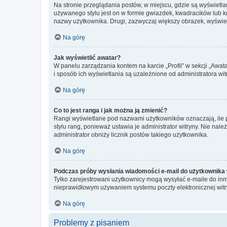
Na stronie przeglądania postów, w miejscu, gdzie są wyświetl
używanego stylu jest on w formie gwiazdek, kwadracików lub kro
nazwy użytkownika. Drugi, zazwyczaj większy obrazek, wyświet
Na górę
Jak wyświetlić awatar?
W panelu zarządzania kontem na karcie „Profil” w sekcji „Awat
i sposób ich wyświetlania są uzależnione od administratora wit
Na górę
Co to jest ranga i jak można ją zmienić?
Rangi wyświetlane pod nazwami użytkowników oznaczają, ile po
stylu rang, ponieważ ustawia je administrator witryny. Nie należ
administrator obniży licznik postów takiego użytkownika.
Na górę
Podczas próby wysłania wiadomości e-mail do użytkownika 
Tylko zarejestrowani użytkownicy mogą wysyłać e-maile do inny
nieprawidłowym używaniem systemu poczty elektronicznej wit
Na górę
Problemy z pisaniem