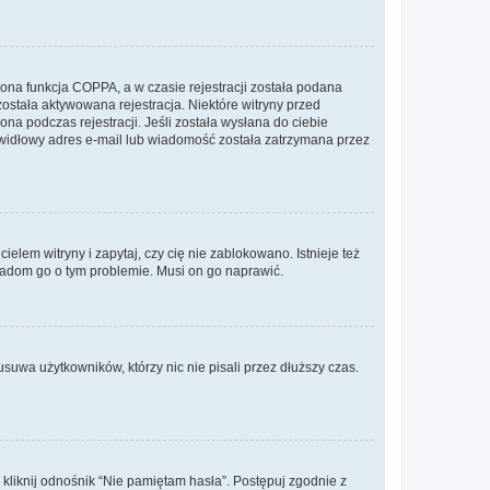
ona funkcja COPPA, a w czasie rejestracji została podana
została aktywowana rejestracja. Niektóre witryny przed
na podczas rejestracji. Jeśli została wysłana do ciebie
rawidłowy adres e-mail lub wiadomość została zatrzymana przez
lem witryny i zapytaj, czy cię nie zablokowano. Istnieje też
wiadom go o tym problemie. Musi on go naprawić.
suwa użytkowników, którzy nic nie pisali przez dłuższy czas.
liknij odnośnik “Nie pamiętam hasła”. Postępuj zgodnie z