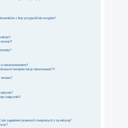
owników z listy przyjaciół lub wrogów?
yników?
stronę?!
 tematy?
ki a obserwowaniem?
ybranych tematów lub je obserwować??
, tematu?
 witrynie?
je załączniki?
 lub zagadnień prawnych związanych z tą witryną?
tryny?