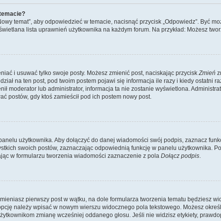
 temacie?
„Nowy temat”, aby odpowiedzieć w temacie, nacisnąć przycisk „Odpowiedz”. Być mo
wyświetlana lista uprawnień użytkownika na każdym forum. Na przykład: Możesz two
niać i usuwać tylko swoje posty. Możesz zmienić post, naciskając przycisk
Zmień
z
iał na ten post, pod twoim postem pojawi się informacja ile razy i kiedy ostatni raz
ienił moderator lub administrator, informacja ta nie zostanie wyświetlona. Administr
ać postów, gdy ktoś zamieścił pod ich postem nowy post.
panelu użytkownika. Aby dołączyć do danej wiadomości swój podpis, zaznacz funk
kich swoich postów, zaznaczając odpowiednią funkcję w panelu użytkownika. Po u
ąc w formularzu tworzenia wiadomości zaznaczenie z pola
Dołącz podpis
.
mieniasz pierwszy post w wątku, na dole formularza tworzenia tematu będziesz widzi
dą opcję należy wpisać w nowym wierszu widocznego pola tekstowego. Możesz określ
 użytkownikom zmianę wcześniej oddanego głosu. Jeśli nie widzisz etykiety, praw