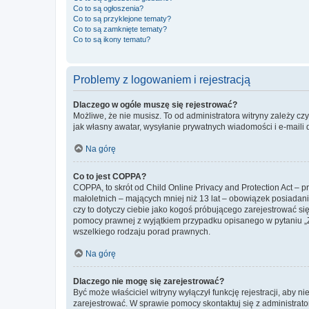
Co to są ogłoszenia?
Co to są przyklejone tematy?
Co to są zamknięte tematy?
Co to są ikony tematu?
Problemy z logowaniem i rejestracją
Dlaczego w ogóle muszę się rejestrować?
Możliwe, że nie musisz. To od administratora witryny zależy cz
jak własny awatar, wysyłanie prywatnych wiadomości i e-maili 
Na górę
Co to jest COPPA?
COPPA, to skrót od Child Online Privacy and Protection Act – 
małoletnich – mających mniej niż 13 lat – obowiązek posiadan
czy to dotyczy ciebie jako kogoś próbującego zarejestrować się 
pomocy prawnej z wyjątkiem przypadku opisanego w pytaniu „Z
wszelkiego rodzaju porad prawnych.
Na górę
Dlaczego nie mogę się zarejestrować?
Być może właściciel witryny wyłączył funkcję rejestracji, aby n
zarejestrować. W sprawie pomocy skontaktuj się z administrato