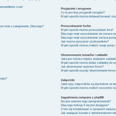
ieprawidłowy czas!
Przyjaciele i wrogowie
Co to jest lista przyjaciół i wrogów?
W jaki sposób można dodawać/usuwać użytk
Przeszukiwanie forów
osi mnie o zalogowanie. Dlaczego?
W jaki sposób można przeszukiwać fora?
Dlaczego moje wyszukiwanie nie zwraca w
Dlaczego moje wyszukiwanie zwraca pustą 
Jak można wyszukać użytkowników?
W jaki sposób można znaleźć swoje posty i
Obserwowanie tematów i zakładki
Jaka jest różnica między dodaniem zakład
W jaki sposób można dodać zakładkę do w
Jak obserwować wybrane forum?
W jaki sposób usunąć obserwowanie forum
ematu?
Załączniki
Jakie typy załączników są dozwolone na tej
W jaki sposób można znaleźć wszystkie swo
Zagadnienia związane z phpBB
Kto jest autorem tego oprogramowania?
Dlaczego funkcja X nie jest dostępna?
Z kim się kontaktować w sprawach nadużyć
Jak nawiązać kontakt z administratorem wi