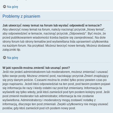
Na górę
Problemy z pisaniem
Jak utworzyć nowy temat na forum lub wysłać odpowiedź w temacie?
Aby utworzyć nowy temat na forum, należy nacisnąć przycisk „Nowy temat”,
aby odpowiedzieć w temacie, nacisnąć przycisk „Odpowiedz”. Być może, że
przed publikowaniem wiadomości trzeba będzie się zarejestrować. Na dole
strony forum lub strony tematów jest wyświetlana lista uprawnień użytkownika
na każdym forum. Na przykład: Możesz tworzyć nowe tematy, Możesz dodawać
załączniki itp.
Na górę
W jaki sposób można zmienić lub usunąć post?
Jeśli nie jesteś administratorem lub moderatorem, możesz zmieniać i usuwać
tylko swoje posty. Możesz zmienić post, naciskając przycisk
Zmień
znajdujący
się przy danym poście. Czasami można to zrobić tylko przez pewien czas po
jego napisaniu. Jeżeli ktoś odpowiedział na ten post, pod twoim postem pojawi
się informacja ile razy i kiedy ostatni raz post był zmieniany. Informacja ta
wyświetli się tylko wtedy, jeśli ktoś zamieścił pod tym postem kolejny post. Jeśli
post zmienił moderator lub administrator, informacja ta nie zostanie
wyświetlona. Administratorzy i moderatorzy mogą zostawić notatkę z
informacją, dlaczego ten post zmieniali. Zwykli użytkownicy nie mogą usuwać
postów, gdy ktoś zamieścił pod ich postem nowy post.