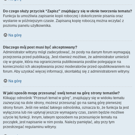
Do czego służy przycisk “Zapisz” znajdujący się w oknie tworzenia tematu?
Funkcja ta umożliwia zapisanie kopii roboczej i dokończenie pisania oraz
wysłanie w późniejszym czasie. Zapisaną kopię roboczą można wczytać z
poziomu panelu użytkownika.
Na górę
Dlaczego mój post musi być akceptowany?
Administrator witryny mógł zadecydować, że posty na danym forum wymagają
przejrzenia przed publikacją. Jest również możliwe, że administrator umieścił
cię w grupie, która ma ograniczenia publikowania postów polegające na
konieczności ich akceptowania przez moderatorów przed opublikowaniem na
forum. Aby uzyskać więcej informacji, skontaktuj się z administratorem witryny.
Na górę
W jaki sposób mogę przesunąć swój temat na górę strony tematów?
Klikając odnośnik “Przesuń temat w górę”, znajdujący się w widoku tematu
zazwyczaj na dole strony, możesz przesunąć go na samą górę pierwszej
strony forum. Jeśli nie widać takiego odnośnika, oznacza to, że funkcja ta jest
wyłączona lub nie upłynął jeszcze wymagany czas, zanim będzie możliwe
użycie tej funkcji. Innym, łatwym sposobem na przesunięcie tematu na
początek, jest napisanie w nim posta. Należy pamiętać, aby przy tym
przestrzegać regulaminu witryny.