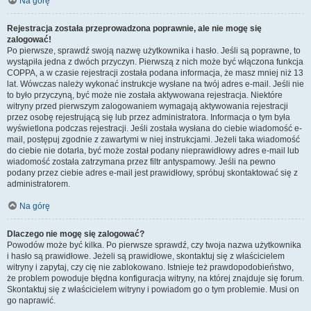
Na górę
Rejestracja została przeprowadzona poprawnie, ale nie mogę się
zalogować!
Po pierwsze, sprawdź swoją nazwę użytkownika i hasło. Jeśli są poprawne, to
wystąpiła jedna z dwóch przyczyn. Pierwszą z nich może być włączona funkcja
COPPA, a w czasie rejestracji została podana informacja, że masz mniej niż 13
lat. Wówczas należy wykonać instrukcje wysłane na twój adres e-mail. Jeśli nie
to było przyczyną, być może nie została aktywowana rejestracja. Niektóre
witryny przed pierwszym zalogowaniem wymagają aktywowania rejestracji
przez osobę rejestrującą się lub przez administratora. Informacja o tym była
wyświetlona podczas rejestracji. Jeśli została wysłana do ciebie wiadomość e-
mail, postępuj zgodnie z zawartymi w niej instrukcjami. Jeżeli taka wiadomość
do ciebie nie dotarła, być może został podany nieprawidłowy adres e-mail lub
wiadomość została zatrzymana przez filtr antyspamowy. Jeśli na pewno
podany przez ciebie adres e-mail jest prawidłowy, spróbuj skontaktować się z
administratorem.
Na górę
Dlaczego nie mogę się zalogować?
Powodów może być kilka. Po pierwsze sprawdź, czy twoja nazwa użytkownika
i hasło są prawidłowe. Jeżeli są prawidłowe, skontaktuj się z właścicielem
witryny i zapytaj, czy cię nie zablokowano. Istnieje też prawdopodobieństwo,
że problem powoduje błędna konfiguracja witryny, na której znajduje się forum.
Skontaktuj się z właścicielem witryny i powiadom go o tym problemie. Musi on
go naprawić.