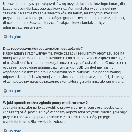
Uprawnienia dotyczące załączników są przydzielane dla każdego forum, dla
każdej grupy i dla każdego użytkownika. Administrator witryny mógł nie
zezwolić na zamieszczanie załączników na forum, na którym piszesz lub
przyznał uprawnienia tylko niektórym grupom. Jeśli nadal nie masz jasności,
dlaczego nie możesz zamieszczać załączników, skontaktuj się z
administratorem witryny.
Na górę
Dlaczego otrzymałem/otrzymałam ostrzeżenie?
Każdy administrator witryny ma swoje zasady i regulaminy obowiązujące na
danej witrynie. Są one opublikowane i administrator zaleca zapoznanie się z
nimi. Jeśli ktoś ich nie przestrzegał, może otrzymać ostrzeżenie. O udzieleniu
ostrzeżenia decyduje administrator witryny. phpBB Limited nie ma nic
wspólnego z ostrzeżeniami udzielanymi na tej witrynie i nie ponosi żadnej
odpowiedzialności związanej z nimi. Jeśli nadal nie masz jasności, dlaczego
otrzymałeś/otrzymałaś ostrzeżenie, skontaktuj się z administratorem witryny.
Na górę
W jaki sposób można zgłosić posty moderatorowi?
Jeśli administrator na to zezwolił, w prawym górnym rogu treści posta, który
chcesz zgłosić, powinien być widoczny odpowiedni przycisk. Naciśnięcie tego
przycisku spowoduje przeniesienie cię do formularza, który po jego
wypełnieniu umożliwi wysłanie zgłoszenia.
Na górę