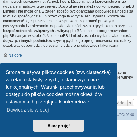
darmowych serwisów, np. Yahoo!, free.fr, f2s.com, itp., z kierownictwem lub
wydziałem nadużyć tego serwisu. Absolutnie
nie należy
do kompetencji phpBB
Limited i nie może ona w żaden sposób być obarczana odpowiedzialnością za
to w jaki sposób, gdzie lub przez kogo ta witryna jest używana. Proszę nie
kontaktować się z phpBB Limited w sprawach zagadnień prawnych
(wstrzymania i zaniechania, odpowiedzialności, szkalujących komentarzy itp.)
bezpośrednio nie związanych
z witryną phpBB.com lub oprogramowaniem
phpBB samym w sobie. Jeśli do phpBB Limited zostanie wysłana wiadomość
dotycząca
innych podmiotów
używających tego oprogramowania, nie należy
oczekiwać odpowiedzi, lub zostanie udzielona odpowiedź lakoniczna.
Na górę
Jak nawiązać kontakt z administratorem witryny?
Strona ta używa plików cookies (tzw. ciasteczka)
Wszyscy użytkownicy witryny mogą używać – jeśli funkcja ta jest włączona
przez administratora witryny – formularza „Kontakt z nami”. Członkowie witryny
w celach statystycznych, reklamowych oraz
mogą także używać odnośnika „Zespół administracyjny”.
funkcjonalnych. Warunki przechowywania lub
Na górę
dostępu do plików cookies można określić w
ustawieniach przeglądarki internetowej.
Przejdź do
Dowiedz się więcej
Lista Przebojów Programu Trzeciego
Strefa czasowa
UTC+02:00
Akceptuję!
Technologię dostarcza
phpBB
® Forum Software © phpBB Limited
Polski pakiet językowy dostarcza
phpBB.pl
Zasady ochrony danych osobowych
|
Regulamin