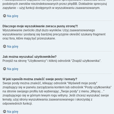
podobnych zwrotów niezindeksowanych przez phpBB. Dokładnie sprecyzuj
zapytanie – użyj funkcji dostępnych w wyszukiwaniu zaawansowanym.
Na górę
Dlaczego moje wyszukiwanie zwraca pustą stronę?!
Wyszukiwanie zwróciło zbyt dużo wyników. Użyj zaawansowanego
wyszukiwania i postaraj się bardziej precyzyjnie określić szukany fragment
oraz fora, które mają być przeszukane.
Na górę
Jak można wyszukać użytkowników?
Przejdź na stronę “Użytkownicy” i kliknij odnośnik “Znajdź użytkownika”.
Na górę
W jaki sposób można znaleźć swoje posty i tematy?
Swoje posty można znaleźć, klikając odnośnik “Wyświetl moje posty”
znajdujący się w panelu zarządzania kontem lub odnośnik “Posty użytkownika”
na stronie swojego profilu lub wybierając „Twoje posty” z menu „Więcej…”
znajdującego się w górnym lewym rogu witryny. Jeśli chcesz wyszukać swoje
tematy, użyj strony wyszukiwania zaawansowanego i skorzystaj z
odpowiednich funkcji.
Na górę