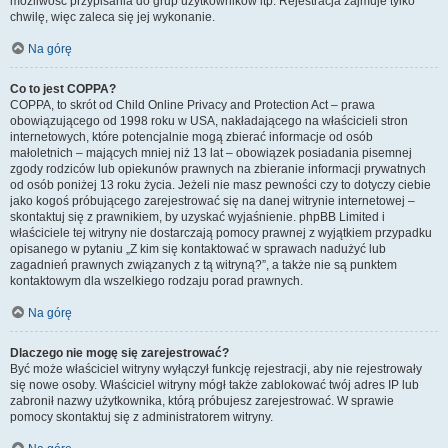
możliwość przypisania do grup użytkowników itp. Rejestracja zajmuje tylko
chwilę, więc zaleca się jej wykonanie.
Na górę
Co to jest COPPA?
COPPA, to skrót od Child Online Privacy and Protection Act – prawa
obowiązującego od 1998 roku w USA, nakładającego na właścicieli stron
internetowych, które potencjalnie mogą zbierać informacje od osób
małoletnich – mających mniej niż 13 lat – obowiązek posiadania pisemnej
zgody rodziców lub opiekunów prawnych na zbieranie informacji prywatnych
od osób poniżej 13 roku życia. Jeżeli nie masz pewności czy to dotyczy ciebie
jako kogoś próbującego zarejestrować się na danej witrynie internetowej –
skontaktuj się z prawnikiem, by uzyskać wyjaśnienie. phpBB Limited i
właściciele tej witryny nie dostarczają pomocy prawnej z wyjątkiem przypadku
opisanego w pytaniu „Z kim się kontaktować w sprawach nadużyć lub
zagadnień prawnych związanych z tą witryną?”, a także nie są punktem
kontaktowym dla wszelkiego rodzaju porad prawnych.
Na górę
Dlaczego nie mogę się zarejestrować?
Być może właściciel witryny wyłączył funkcję rejestracji, aby nie rejestrowały
się nowe osoby. Właściciel witryny mógł także zablokować twój adres IP lub
zabronił nazwy użytkownika, którą próbujesz zarejestrować. W sprawie
pomocy skontaktuj się z administratorem witryny.