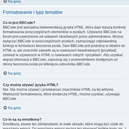
Na górę
Formatowanie i typy tematów
Co to jest BBCode?
BBCode jest specjalną implementacją języka HTML, która daje lepszą kontrolę
formatowania poszczególnych elementów w postach. Używanie BBCode na
forum jest uzależnione od ustawień określanych przez administratora. Można
wyłączyć BBCode w poszczególnych postach, zaznaczając odpowiednią
funkcję w formularzu tworzenia posta. Sam BBCode jest podobny w składni do
HTML-a, ale znaczniki zawarte są w nawiasach kwadratowych [przykład]
zamiast w używanych w HTML-u nawiasach ostrych <przykład>. Aby uzyskać
więcej informacji o BBCode, zapoznaj się z przewodnikiem dostępnym ze
strony tworzenia posta po kliknięciu odnośnika
BBCode
.
Na górę
Czy można używać języka HTML?
Nie. Nie można używać i przetwarzać znaczników HTML na tej witrynie.
Większość formatowania, które dostarcza HTML, można uzyskać, używając
BBCode.
Na górę
Co to są są emotikony?
Emotikony, zwane też uśmieszkami, to małe obrazki, które mogą być użyte do
wyrażania emocji. Do wyrażania emocji można też stosować krótkie kody, np. :)