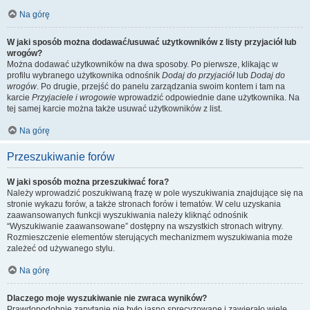
Na górę
W jaki sposób można dodawać/usuwać użytkowników z listy przyjaciół lub
wrogów?
Można dodawać użytkowników na dwa sposoby. Po pierwsze, klikając w
profilu wybranego użytkownika odnośnik
Dodaj do przyjaciół
lub
Dodaj do
wrogów
. Po drugie, przejść do panelu zarządzania swoim kontem i tam na
karcie
Przyjaciele i wrogowie
wprowadzić odpowiednie dane użytkownika. Na
tej samej karcie można także usuwać użytkowników z list.
Na górę
Przeszukiwanie forów
W jaki sposób można przeszukiwać fora?
Należy wprowadzić poszukiwaną frazę w pole wyszukiwania znajdujące się na
stronie wykazu forów, a także stronach forów i tematów. W celu uzyskania
zaawansowanych funkcji wyszukiwania należy kliknąć odnośnik
“Wyszukiwanie zaawansowane” dostępny na wszystkich stronach witryny.
Rozmieszczenie elementów sterujących mechanizmem wyszukiwania może
zależeć od używanego stylu.
Na górę
Dlaczego moje wyszukiwanie nie zwraca wyników?
Prawdopodobnie zapytanie nie było jasno sprecyzowane i zawierało wiele