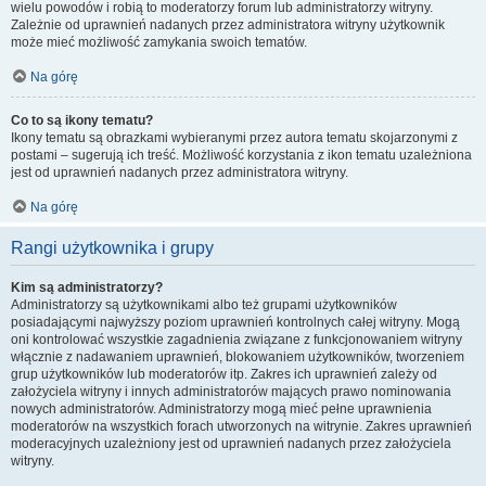
wielu powodów i robią to moderatorzy forum lub administratorzy witryny.
Zależnie od uprawnień nadanych przez administratora witryny użytkownik
może mieć możliwość zamykania swoich tematów.
Na górę
Co to są ikony tematu?
Ikony tematu są obrazkami wybieranymi przez autora tematu skojarzonymi z
postami – sugerują ich treść. Możliwość korzystania z ikon tematu uzależniona
jest od uprawnień nadanych przez administratora witryny.
Na górę
Rangi użytkownika i grupy
Kim są administratorzy?
Administratorzy są użytkownikami albo też grupami użytkowników
posiadającymi najwyższy poziom uprawnień kontrolnych całej witryny. Mogą
oni kontrolować wszystkie zagadnienia związane z funkcjonowaniem witryny
włącznie z nadawaniem uprawnień, blokowaniem użytkowników, tworzeniem
grup użytkowników lub moderatorów itp. Zakres ich uprawnień zależy od
założyciela witryny i innych administratorów mających prawo nominowania
nowych administratorów. Administratorzy mogą mieć pełne uprawnienia
moderatorów na wszystkich forach utworzonych na witrynie. Zakres uprawnień
moderacyjnych uzależniony jest od uprawnień nadanych przez założyciela
witryny.