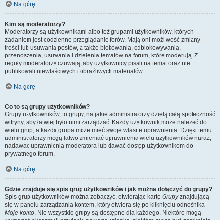
Na górę
Kim są moderatorzy?
Moderatorzy są użytkownikami albo też grupami użytkowników, których
zadaniem jest codzienne przeglądanie forów. Mają oni możliwość zmiany
treści lub usuwania postów, a także blokowania, odblokowywania,
przenoszenia, usuwania i dzielenia tematów na forum, które moderują. Z
reguły moderatorzy czuwają, aby użytkownicy pisali na temat oraz nie
publikowali niewłaściwych i obraźliwych materiałów.
Na górę
Co to są grupy użytkowników?
Grupy użytkowników, to grupy, na jakie administratorzy dzielą całą społeczność
witryny, aby łatwiej było nimi zarządzać. Każdy użytkownik może należeć do
wielu grup, a każda grupa może mieć swoje własne uprawnienia. Dzięki temu
administratorzy mogą łatwo zmieniać uprawnienia wielu użytkowników naraz,
nadawać uprawnienia moderatora lub dawać dostęp użytkownikom do
prywatnego forum.
Na górę
Gdzie znajduje się spis grup użytkowników i jak można dołączyć do grupy?
Spis grup użytkowników można zobaczyć, otwierając kartę
Grupy
znajdującą
się w panelu zarządzania kontem, który otwiera się po kliknięciu odnośnika
Moje konto
. Nie wszystkie grupy są dostępne dla każdego. Niektóre mogą