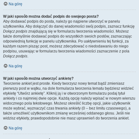
Na górę
W jaki sposób można dodać podpis do swojego posta?
Aby dodawać podpis do posta, należy go najpierw utworzyć w panelu
użytkownika. Aby dołączyć do danej wiadomości swój podpis, zaznacz funkcję
Dołącz podpis
znajdującą się w formularzu tworzenia wiadomości. Możesz
także domyślnie dodawać podpis do wszystkich swoich postów, zaznaczając
odpowiednią funkcję w panelu użytkownika. Po uaktywnieniu tej funkcji, za
każdym razem pisząc post, możesz zdecydować o niedodawaniu do niego
podpisu, usuwając w formularzu tworzenia wiadomości zaznaczenie z pola
Dołącz podpis
.
Na górę
W jaki sposób można utworzyć ankietę?
Tworzenie ankiet jest proste. Kiedy tworzysz nowy temat bądź zmieniasz
pierwszy post w wątku, na dole formularza tworzenia tematu będziesz widzieć
etykietę “Utwórz ankietę”. Kliknij ją i w otworzonym formularzu podaj tytuł
ankiety i co najmniej dwie opcje. Każdą opcję należy wpisać w nowym wierszu
widocznego pola tekstowego. Możesz określić liczbę opcji, jakie użytkownik
może wybrać, wyznaczyć czas trwania ankiety (0 – bez limitu czasowego), a
także umożliwić użytkownikom zmianę wcześniej oddanego głosu. Jeśli nie
widzisz etykiety, prawdopodobnie nie masz uprawnień do tworzenia ankiet.
Na górę