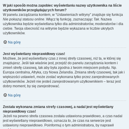
W jaki sposób można zapobiec wyświetlaniu nazwy użytkownika na liście
użytkowników przeglądających forum?
W panelu zarządzania kontem, w “Ustawieniach witryny” znajduje się funkcja
Nie pokazuj statusu online
. Włącz tę funkcję, zaznaczając
Tak
. Nazwa
użytkownika będzie wyświetlana tylko dla administratorów, moderatorów i dla
ciebie. Twoja obecność na witrynie będzie wykazana w liczbie ukrytych
użytkowników.
Na górę
Jest wyświetlany nieprawidłowy czas!
Możliwe, że jest wyświetlany czas z innej strefy czasowej, niż ta, w której się
znajdujesz. Jeśli tak właśnie jest, przejdź do panelu zarządzania kontem i
zmień strefę czasową, tak aby była zgodna z twoim miejscem pobytu. Np.
Europa centralna, Afryka, czy Nowa Zelandia. Zmiana strefy czasowej, tak jak i
większości ustawień, może zostać wykonana tylko przez zarejestrowanych
użytkowników. Jeżeli nie jesteś zarejestrowanym użytkownikiem – teraz jest
dobry moment, by się zarejestrować.
Na górę
Została wykonana zmiana strefy czasowej, a nadal jest wyświetlany
nieprawidłowy czas!
Jeżeli na pewno strefa czasowa została ustawiona prawidłowo, a czas nadal
jest wyświetlany nieprawidłowo, oznacza to, że czas na serwerze jest
ustawiony nieprawidłowo. Poinformuj o tym administratora, by naprawił