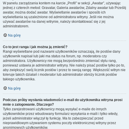
W panelu zarządzania kontem na karcie „Profil” w sekcji „Awatar”, używając
jednej z czterech metod: Gravatar, Galeria awatarów, Zdalny awatar lub Prześlij
awatar, można dodać awatar. Wyświetlanie awatarów i sposób ich
wyświetlania są uzależnione od administratora witryny. Jeśli nie można
używać awatarów na danej witrynie, należy skontaktować się z jej
administratorem.
Na górę
Co to jest ranga i jak można ją zmienić?
Rangi wyświetlane pod nazwami użytkowników oznaczają, ile postów dany
użytkownik napisał lub jaki ma status na forum, np. moderatora czy
administratora. Użytkownicy nie mogą bezpośrednio zmieniać stylu rang,
ponieważ ustawia je administrator witryny. Nie należy pisać postów tylko po to,
aby zwiększyć swój licznik postów i przez to swoją rangę. Większość witryn nie
toleruje takich działań i moderator lub administrator obniży licznik postów
takiego użytkownika.
Na górę
Podczas próby wysłania wiadomości e-mail do użytkownika witryna prosi
mnie o zalogowanie. Dlaczego?
Tylko zarejestrowani użytkownicy mogą wysyłać e-maile do innych
użytkowników przez wbudowany formularz wysyłania e-maili i tylko wtedy,
jeżeli administrator włączył tę funkcję. Ma to zabezpieczać przed
nieprawidłowym używaniem systemu poczty elektronicznej witryny przez
anonimowych użytkowników.