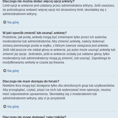
Dlaczego nie można dodać więcej opcji ankiety?
Limit opcji w ankiecie jest ustalany przez administratora witryny. Jeśli uważasz,
że potrzebujesz wstawić więcej opcji niż dozwolony limit, skontaktuj się z
administratorem witryny.
Na górę
W jaki sposób zmienić lub usunąć ankietę?
Podobnie, jak posty, ankiety mogą być zmieniane tylko przez ich autorów,
moderatorów lub administratorów. Aby zmienić ankietę, należy dokonać
zmiany pierwszego posta w wątku, z którym zawsze związana jest ankieta.
Jeśli nikt jeszcze nie oddał głosu w ankiecie, jej autor może usunąć ankietę lub
zmienić jej opcje. Jednakże, jeśli w ankiecie zostały już oddane głosy, tylko
moderatorzy lub administratorzy mogą ją zmienić, lub usunąć. Zapobiega to
modyfikowaniu ankiety w czasie jej trwania.
Na górę
Dlaczego nie mam dostępu do forum?
Niektóre fora mogą być dostępne tylko dla określonych grup lub użytkowników.
Aby przeglądać, czytać, pisać na nich lub wykonywać inne operacje, musisz
mieć odpowiednie uprawnienia. Skontaktuj się z moderatorem lub
administratorem witryny, aby ci je przydzielił.
Na górę
Dlaczego nie mogę dodawać załączników?