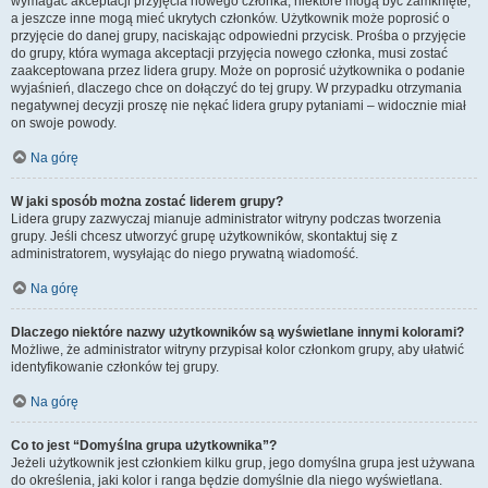
wymagać akceptacji przyjęcia nowego członka, niektóre mogą być zamknięte,
a jeszcze inne mogą mieć ukrytych członków. Użytkownik może poprosić o
przyjęcie do danej grupy, naciskając odpowiedni przycisk. Prośba o przyjęcie
do grupy, która wymaga akceptacji przyjęcia nowego członka, musi zostać
zaakceptowana przez lidera grupy. Może on poprosić użytkownika o podanie
wyjaśnień, dlaczego chce on dołączyć do tej grupy. W przypadku otrzymania
negatywnej decyzji proszę nie nękać lidera grupy pytaniami – widocznie miał
on swoje powody.
Na górę
W jaki sposób można zostać liderem grupy?
Lidera grupy zazwyczaj mianuje administrator witryny podczas tworzenia
grupy. Jeśli chcesz utworzyć grupę użytkowników, skontaktuj się z
administratorem, wysyłając do niego prywatną wiadomość.
Na górę
Dlaczego niektóre nazwy użytkowników są wyświetlane innymi kolorami?
Możliwe, że administrator witryny przypisał kolor członkom grupy, aby ułatwić
identyfikowanie członków tej grupy.
Na górę
Co to jest “Domyślna grupa użytkownika”?
Jeżeli użytkownik jest członkiem kilku grup, jego domyślna grupa jest używana
do określenia, jaki kolor i ranga będzie domyślnie dla niego wyświetlana.