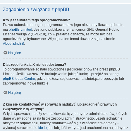
Zagadnienia związane z phpBB
Kto jest autorem tego oprogramowania?
Prawa autorskie do tego oprogramowania w jego niezmodyfikowanej formie,
ma
phpBB Limited
. Jest ono publikowane na licencji GNU General Public
License wersja 2 (GPL-2.0), co w praktyce oznacza, że może być bez
ograniczeń dystrybuowane. Więcej na ten temat dowiesz się na stronie
About phpBB
.
Na górę
Dlaczego funkcja X nie jest dostępna?
To oprogramowanie zostało stworzone i jest licencjonowane przez phpBB
Limited. Jeśli uważasz, że brakuje w nim jakiejś funkcji, przejdź na stronę
phpBB Ideas Centre
, gdzie możesz zagłosować na istniejące propozycje lub
zaproponować nowe funkcje.
Na górę
Z kim się kontaktować w sprawach nadużyć lub zagadnień prawnych
związanych z tą witryną?
W tych sprawach, należy skontaktować się z jednym z administratorów, których
dane wyświetlone są na liście zespołu administracyjnego. Jeżeli jednak nie
otrzymasz odpowiedzi, należy skontaktować się z właścicielem domeny –
wykonaj sprawdzenie
kto to jest
lub, jeśli witryna jest uruchomiona na jednym z