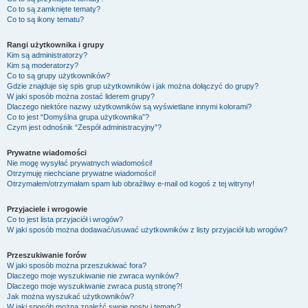
Co to są zamknięte tematy?
Co to są ikony tematu?
Rangi użytkownika i grupy
Kim są administratorzy?
Kim są moderatorzy?
Co to są grupy użytkowników?
Gdzie znajduje się spis grup użytkowników i jak można dołączyć do grupy?
W jaki sposób można zostać liderem grupy?
Dlaczego niektóre nazwy użytkowników są wyświetlane innymi kolorami?
Co to jest “Domyślna grupa użytkownika”?
Czym jest odnośnik “Zespół administracyjny”?
Prywatne wiadomości
Nie mogę wysyłać prywatnych wiadomości!
Otrzymuję niechciane prywatne wiadomości!
Otrzymałem/otrzymałam spam lub obraźliwy e-mail od kogoś z tej witryny!
Przyjaciele i wrogowie
Co to jest lista przyjaciół i wrogów?
W jaki sposób można dodawać/usuwać użytkowników z listy przyjaciół lub wrogów?
Przeszukiwanie forów
W jaki sposób można przeszukiwać fora?
Dlaczego moje wyszukiwanie nie zwraca wyników?
Dlaczego moje wyszukiwanie zwraca pustą stronę?!
Jak można wyszukać użytkowników?
W jaki sposób można znaleźć swoje posty i tematy?