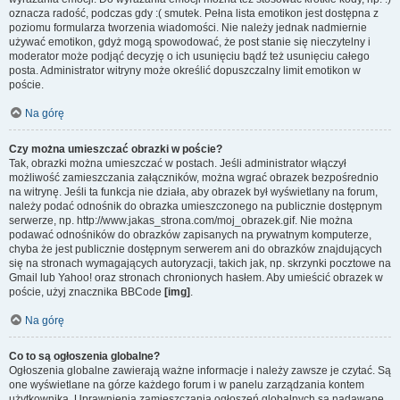
oznacza radość, podczas gdy :( smutek. Pełna lista emotikon jest dostępna z
poziomu formularza tworzenia wiadomości. Nie należy jednak nadmiernie
używać emotikon, gdyż mogą spowodować, że post stanie się nieczytelny i
moderator może podjąć decyzję o ich usunięciu bądź też usunięciu całego
posta. Administrator witryny może określić dopuszczalny limit emotikon w
poście.
Na górę
Czy można umieszczać obrazki w poście?
Tak, obrazki można umieszczać w postach. Jeśli administrator włączył
możliwość zamieszczania załączników, można wgrać obrazek bezpośrednio
na witrynę. Jeśli ta funkcja nie działa, aby obrazek był wyświetlany na forum,
należy podać odnośnik do obrazka umieszczonego na publicznie dostępnym
serwerze, np. http://www.jakas_strona.com/moj_obrazek.gif. Nie można
podawać odnośników do obrazków zapisanych na prywatnym komputerze,
chyba że jest publicznie dostępnym serwerem ani do obrazków znajdujących
się na stronach wymagających autoryzacji, takich jak, np. skrzynki pocztowe na
Gmail lub Yahoo! oraz stronach chronionych hasłem. Aby umieścić obrazek w
poście, użyj znacznika BBCode
[img]
.
Na górę
Co to są ogłoszenia globalne?
Ogłoszenia globalne zawierają ważne informacje i należy zawsze je czytać. Są
one wyświetlane na górze każdego forum i w panelu zarządzania kontem
użytkownika. Uprawnienia zamieszczania ogłoszeń globalnych są nadawane