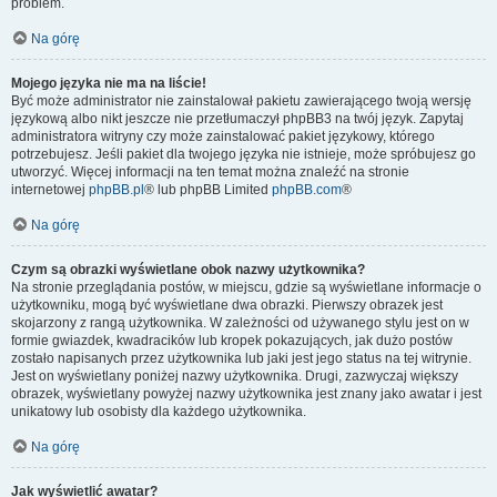
problem.
Na górę
Mojego języka nie ma na liście!
Być może administrator nie zainstalował pakietu zawierającego twoją wersję
językową albo nikt jeszcze nie przetłumaczył phpBB3 na twój język. Zapytaj
administratora witryny czy może zainstalować pakiet językowy, którego
potrzebujesz. Jeśli pakiet dla twojego języka nie istnieje, może spróbujesz go
utworzyć. Więcej informacji na ten temat można znaleźć na stronie
internetowej
phpBB.pl
® lub phpBB Limited
phpBB.com
®
Na górę
Czym są obrazki wyświetlane obok nazwy użytkownika?
Na stronie przeglądania postów, w miejscu, gdzie są wyświetlane informacje o
użytkowniku, mogą być wyświetlane dwa obrazki. Pierwszy obrazek jest
skojarzony z rangą użytkownika. W zależności od używanego stylu jest on w
formie gwiazdek, kwadracików lub kropek pokazujących, jak dużo postów
zostało napisanych przez użytkownika lub jaki jest jego status na tej witrynie.
Jest on wyświetlany poniżej nazwy użytkownika. Drugi, zazwyczaj większy
obrazek, wyświetlany powyżej nazwy użytkownika jest znany jako awatar i jest
unikatowy lub osobisty dla każdego użytkownika.
Na górę
Jak wyświetlić awatar?