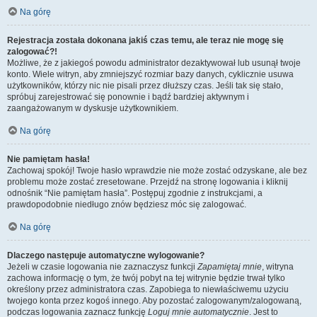
Na górę
Rejestracja została dokonana jakiś czas temu, ale teraz nie mogę się
zalogować?!
Możliwe, że z jakiegoś powodu administrator dezaktywował lub usunął twoje
konto. Wiele witryn, aby zmniejszyć rozmiar bazy danych, cyklicznie usuwa
użytkowników, którzy nic nie pisali przez dłuższy czas. Jeśli tak się stało,
spróbuj zarejestrować się ponownie i bądź bardziej aktywnym i
zaangażowanym w dyskusje użytkownikiem.
Na górę
Nie pamiętam hasła!
Zachowaj spokój! Twoje hasło wprawdzie nie może zostać odzyskane, ale bez
problemu może zostać zresetowane. Przejdź na stronę logowania i kliknij
odnośnik “Nie pamiętam hasła”. Postępuj zgodnie z instrukcjami, a
prawdopodobnie niedługo znów będziesz móc się zalogować.
Na górę
Dlaczego następuje automatyczne wylogowanie?
Jeżeli w czasie logowania nie zaznaczysz funkcji
Zapamiętaj mnie
, witryna
zachowa informację o tym, że twój pobyt na tej witrynie będzie trwał tylko
określony przez administratora czas. Zapobiega to niewłaściwemu użyciu
twojego konta przez kogoś innego. Aby pozostać zalogowanym/zalogowaną,
podczas logowania zaznacz funkcję
Loguj mnie automatycznie
. Jest to