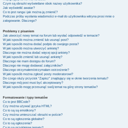
Czym są obrazki wyświetlane obok nazwy użytkownika?
Jak wyświetlić awatar?
Co to jest ranga i jak można ją zmienić?
Podczas próby wysłania wiadomości e-mail do użytkownika witryna prosi mnie o
zalogowanie. Dlaczego?
Problemy z pisaniem
Jak utworzyć nowy temat na forum lub wysłać odpowiedź w temacie?
W jaki sposób można zmienić lub usunąć post?
W jaki sposób można dodać podpis do swojego posta?
W jaki sposób można utworzyć ankietę?
Dlaczego nie można dodać więcej opcji ankiety?
W jaki sposób zmienić lub usunąć ankietę?
Dlaczego nie mam dostępu do forum?
Dlaczego nie mogę dodawać załączników?
Dlaczego otrzymałem/otrzymałam ostrzeżenie?
W jaki sposób można zgłosić posty moderatorowi?
Do czego służy przycisk “Zapisz” znajdujący się w oknie tworzenia tematu?
Dlaczego mój post musi być akceptowany?
W jaki sposób mogę przesunąć swój temat na górę strony tematów?
Formatowanie i typy tematów
Co to jest BBCode?
Czy można używać języka HTML?
Co to są są emotikony?
Czy można umieszczać obrazki w poście?
Co to są ogłoszenia globalne?
Co to są ogłoszenia?
Co to są przyklejone tematy?