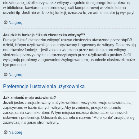
niezalecane, jeżeli korzystasz z witryny z ogólnie dostępnego komputera, np.
w bibliotece, kawiarence internetowej, sali komputerowej w szkole lub na
uczelni itp. Jeśli nie widzisz tej funkcji, oznacza to, że administrator ją wyłączył.
Na górę
Jak działa funkcja “Usuń ciasteczka witryny”?
Funkcja “Usuń ciasteczka witryny” usuwa ciasteczka utworzone przez phpBB
dzięki, którym użytkownik jest autoryzowany i logowany do witryny. Dostarczają
one również funkcję – jeśli została włączona przez administratora witryny –
śledzenia przeczytanych i nieprzeczytanych przez użytkownika postów. Jeśli
występują problemy z logowaniem/wylogowaniem, usunięcie ciasteczek może
być pomocne.
Na górę
Preferencje i ustawienia użytkownika
Jak zmienić moje ustawienia?
Jeżeli jesteś zarejestrowanym użytkownikiem, wszystkie twoje ustawienia są
zapisywane w bazie danych witryny. Aby je zmienić, przejdź do panelu
zarządzania swoim kontem. W tym miejscu możesz dokonać zmian swoich
ustawień i preferencji. Odnośnik do panelu o nazwie “Moje konto” znajduje się
zazwyczaj na górze stron witryny.
Na górę