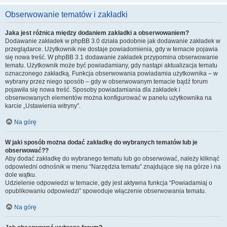
Obserwowanie tematów i zakładki
Jaka jest różnica między dodaniem zakładki a obserwowaniem?
Dodawanie zakładek w phpBB 3.0 działa podobnie jak dodawanie zakładek w
przeglądarce. Użytkownik nie dostaje powiadomienia, gdy w temacie pojawia
się nowa treść. W phpBB 3.1 dodawanie zakładek przypomina obserwowanie
tematu. Użytkownik może być powiadamiany, gdy nastąpi aktualizacja tematu
oznaczonego zakładką. Funkcja obserwowania powiadamia użytkownika – w
wybrany przez niego sposób – gdy w obserwowanym temacie bądź forum
pojawiła się nowa treść. Sposoby powiadamiania dla zakładek i
obserwowanych elementów można konfigurować w panelu użytkownika na
karcie „Ustawienia witryny”.
Na górę
W jaki sposób można dodać zakładkę do wybranych tematów lub je
obserwować??
Aby dodać zakładkę do wybranego tematu lub go obserwować, należy kliknąć
odpowiedni odnośnik w menu “Narzędzia tematu” znajdujące się na górze i na
dole wątku.
Udzielenie odpowiedzi w temacie, gdy jest aktywna funkcja “Powiadamiaj o
opublikowaniu odpowiedzi” spowoduje włączenie obserwowania tematu.
Na górę