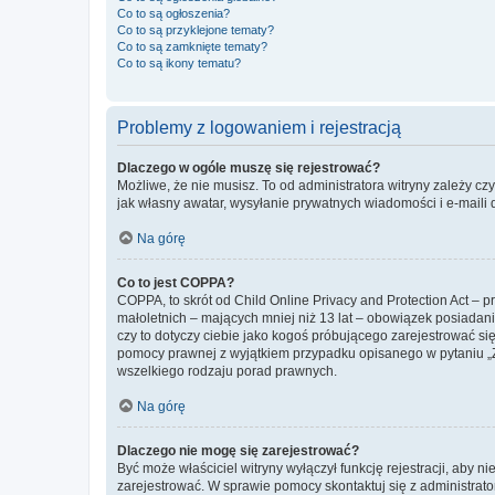
Co to są ogłoszenia?
Co to są przyklejone tematy?
Co to są zamknięte tematy?
Co to są ikony tematu?
Problemy z logowaniem i rejestracją
Dlaczego w ogóle muszę się rejestrować?
Możliwe, że nie musisz. To od administratora witryny zależy cz
jak własny awatar, wysyłanie prywatnych wiadomości i e-maili 
Na górę
Co to jest COPPA?
COPPA, to skrót od Child Online Privacy and Protection Act – 
małoletnich – mających mniej niż 13 lat – obowiązek posiadan
czy to dotyczy ciebie jako kogoś próbującego zarejestrować się 
pomocy prawnej z wyjątkiem przypadku opisanego w pytaniu „Z
wszelkiego rodzaju porad prawnych.
Na górę
Dlaczego nie mogę się zarejestrować?
Być może właściciel witryny wyłączył funkcję rejestracji, aby n
zarejestrować. W sprawie pomocy skontaktuj się z administrato