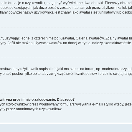
ane informacje o użytkowniku, mogą być wyświetlane dwa obrazki. Pierwszy obrazek
pek pokazujących, jak dużo postów zostało napisanych przez użytkownika lub jaki j
lany powyżej nazwy użytkownika jest znany jako awatar i jest unikatowy lub osobi
ar”, używając jednej z czterech metod: Gravatar, Galeria awatarów, Zdalny awatar 
ryny. Jeśli nie można używać awatarów na danej witrynie, należy skontaktować się 
stów dany użytkownik napisał lub jaki ma status na forum, np. moderatora czy a
y pisać postów tylko po to, aby zwiększyć swój licznik postów i przez to swoją rangę
witryna prosi mnie o zalogowanie. Dlaczego?
ch użytkowników przez wbudowany formularz wysyłania e-maili i tylko wtedy, jeżeli
ryny przez anonimowych użytkowników.