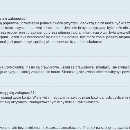
ę się zalogować!
są poprawne, to wystąpiła jedna z dwóch przyczyn. Pierwszą z nich może być włącz
nstrukcje wysłane na twój adres e-mail. Jeśli nie to było przyczyną, być może nie 
 osobę rejestrującą się lub przez administratora. Informacja o tym była wyświetlo
kcjami. Jeżeli taka wiadomość do ciebie nie dotarła, być może został podany niep
mail jest prawidłowy, spróbuj skontaktować się z administratorem.
żytkownika i hasło są prawidłowe. Jeżeli są prawidłowe, skontaktuj się z właścicie
itryny, na której znajduje się forum. Skontaktuj się z właścicielem witryny i po
e mogę się zalogować?!
sunął twoje konto. Wiele witryn, aby zmniejszyć rozmiar bazy danych, cyklicznie u
dź bardziej aktywnym i zaangażowanym w dyskusje użytkownikiem.
kane, ale bez problemu może zostać zresetowane. Przejdź na stronę logowania i k