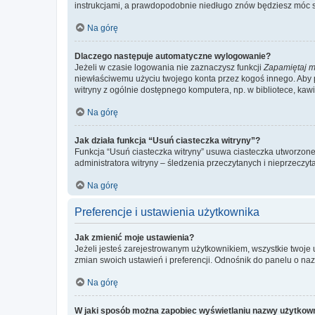
instrukcjami, a prawdopodobnie niedługo znów będziesz móc 
Na górę
Dlaczego następuje automatyczne wylogowanie?
Jeżeli w czasie logowania nie zaznaczysz funkcji
Zapamiętaj m
niewłaściwemu użyciu twojego konta przez kogoś innego. Ab
witryny z ogólnie dostępnego komputera, np. w bibliotece, kawiar
Na górę
Jak działa funkcja “Usuń ciasteczka witryny”?
Funkcja “Usuń ciasteczka witryny” usuwa ciasteczka utworzone 
administratora witryny – śledzenia przeczytanych i nieprzec
Na górę
Preferencje i ustawienia użytkownika
Jak zmienić moje ustawienia?
Jeżeli jesteś zarejestrowanym użytkownikiem, wszystkie twoje
zmian swoich ustawień i preferencji. Odnośnik do panelu o nazw
Na górę
W jaki sposób można zapobiec wyświetlaniu nazwy użytkown