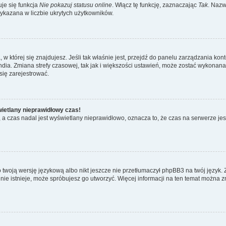
je się funkcja
Nie pokazuj statusu online
. Włącz tę funkcję, zaznaczając
Tak
. Nazw
wykazana w liczbie ukrytych użytkowników.
ta, w której się znajdujesz. Jeśli tak właśnie jest, przejdź do panelu zarządzania k
dia. Zmiana strefy czasowej, tak jak i większości ustawień, może zostać wykonana 
się zarejestrować.
wietlany nieprawidłowy czas!
a czas nadal jest wyświetlany nieprawidłowo, oznacza to, że czas na serwerze jes
 twoją wersję językową albo nikt jeszcze nie przetłumaczył phpBB3 na twój język. 
a nie istnieje, może spróbujesz go utworzyć. Więcej informacji na ten temat można z