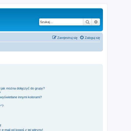
Szukaj
Wyszukiwanie z
Zarejestruj się
Zaloguj się
 i jak można dołączyć do grupy?
?
wyświetlane innymi kolorami?
y”?
!
e-mail od kogoś z tej witryny!