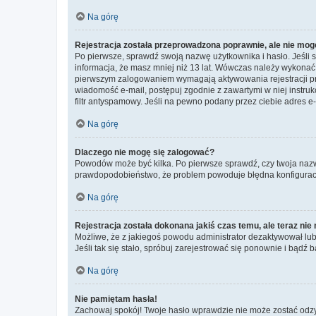
Na górę
Rejestracja została przeprowadzona poprawnie, ale nie mog
Po pierwsze, sprawdź swoją nazwę użytkownika i hasło. Jeśli 
informacja, że masz mniej niż 13 lat. Wówczas należy wykonać i
pierwszym zalogowaniem wymagają aktywowania rejestracji przez
wiadomość e-mail, postępuj zgodnie z zawartymi w niej instru
filtr antyspamowy. Jeśli na pewno podany przez ciebie adres e-
Na górę
Dlaczego nie mogę się zalogować?
Powodów może być kilka. Po pierwsze sprawdź, czy twoja nazwa u
prawdopodobieństwo, że problem powoduje błędna konfiguracja w
Na górę
Rejestracja została dokonana jakiś czas temu, ale teraz ni
Możliwe, że z jakiegoś powodu administrator dezaktywował lub u
Jeśli tak się stało, spróbuj zarejestrować się ponownie i bą
Na górę
Nie pamiętam hasła!
Zachowaj spokój! Twoje hasło wprawdzie nie może zostać odzys