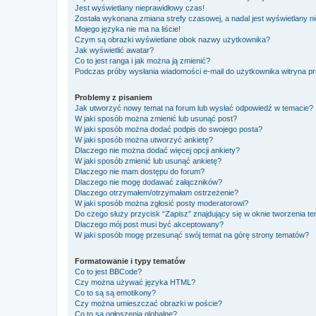
Jest wyświetlany nieprawidłowy czas!
Została wykonana zmiana strefy czasowej, a nadal jest wyświetlany n
Mojego języka nie ma na liście!
Czym są obrazki wyświetlane obok nazwy użytkownika?
Jak wyświetlić awatar?
Co to jest ranga i jak można ją zmienić?
Podczas próby wysłania wiadomości e-mail do użytkownika witryna pr
Problemy z pisaniem
Jak utworzyć nowy temat na forum lub wysłać odpowiedź w temacie?
W jaki sposób można zmienić lub usunąć post?
W jaki sposób można dodać podpis do swojego posta?
W jaki sposób można utworzyć ankietę?
Dlaczego nie można dodać więcej opcji ankiety?
W jaki sposób zmienić lub usunąć ankietę?
Dlaczego nie mam dostępu do forum?
Dlaczego nie mogę dodawać załączników?
Dlaczego otrzymałem/otrzymałam ostrzeżenie?
W jaki sposób można zgłosić posty moderatorowi?
Do czego służy przycisk “Zapisz” znajdujący się w oknie tworzenia t
Dlaczego mój post musi być akceptowany?
W jaki sposób mogę przesunąć swój temat na górę strony tematów?
Formatowanie i typy tematów
Co to jest BBCode?
Czy można używać języka HTML?
Co to są są emotikony?
Czy można umieszczać obrazki w poście?
Co to są ogłoszenia globalne?