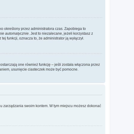
ylko określony przez administratora czas. Zapobiega to
nie automatycznie
. Jest to niezalecane, jeżeli korzystasz z
ej funkcji, oznacza to, że administrator ją wyłączył.
ostarczają one również funkcję – jeśli została włączona przez
waniem, usunięcie ciasteczek może być pomocne.
anelu zarządzania swoim kontem. W tym miejscu możesz dokonać