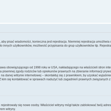
y, aby pisać wiadomości, konieczna jest rejestracja. Niemniej rejestracja umożliwia
do innych użytkowników, możliwość przypisania do grup użytkowników itp. Rejestracj
prawa obowiązującego od 1998 roku w USA, nakładającego na właścicieli stron int
ia pisemnej zgody rodziców lub opiekunów prawnych na zbieranie informacji prywa
na danej witrynie internetowej – skontaktuj się z prawnikiem, by uzyskać wyjaśnieni
 kim się kontaktować w sprawach nadużyć lub zagadnień prawnych związanych z t
ie rejestrowały się nowe osoby. Właściciel witryny mógł także zablokować twój adre
rem witryny.