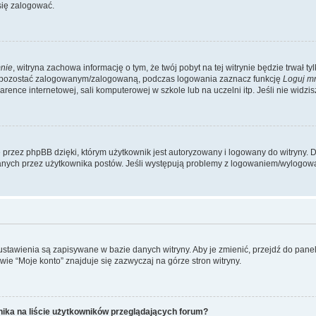
się zalogować.
nie
, witryna zachowa informację o tym, że twój pobyt na tej witrynie będzie trwał t
y pozostać zalogowanym/zalogowaną, podczas logowania zaznacz funkcję
Loguj m
ence internetowej, sali komputerowej w szkole lub na uczelni itp. Jeśli nie widzisz t
przez phpBB dzięki, którym użytkownik jest autoryzowany i logowany do witryny. D
zytanych przez użytkownika postów. Jeśli występują problemy z logowaniem/wylogo
 ustawienia są zapisywane w bazie danych witryny. Aby je zmienić, przejdź do p
ie “Moje konto” znajduje się zazwyczaj na górze stron witryny.
ika na liście użytkowników przeglądających forum?