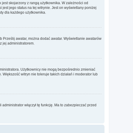
 jest skojarzony z rangą użytkownika. W zależności od
est jego status na tej witrynie. Jest on wyświetlany poniżej
sty dla każdego użytkownika.
lub Prześlij awatar, można dodać awatar. Wyświetlanie awatarów
z jej administratorem.
dministratora. Użytkownicy nie mogą bezpośrednio zmieniać
. Większość witryn nie toleruje takich działań i moderator lub
 administrator włączył tę funkcję. Ma to zabezpieczać przed