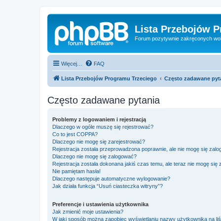
Lista Przebojów 
Forum pozytywnie zakręconych wo
Więcej…
FAQ
Lista Przebojów Programu Trzeciego
Często zadawane pyt
Często zadawane pytania
Problemy z logowaniem i rejestracją
Dlaczego w ogóle muszę się rejestrować?
Co to jest COPPA?
Dlaczego nie mogę się zarejestrować?
Rejestracja została przeprowadzona poprawnie, ale nie mogę się zal
Dlaczego nie mogę się zalogować?
Rejestracja została dokonana jakiś czas temu, ale teraz nie mogę się
Nie pamiętam hasła!
Dlaczego następuje automatyczne wylogowanie?
Jak działa funkcja “Usuń ciasteczka witryny”?
Preferencje i ustawienia użytkownika
Jak zmienić moje ustawienia?
W jaki sposób można zapobiec wyświetlaniu nazwy użytkownika na li