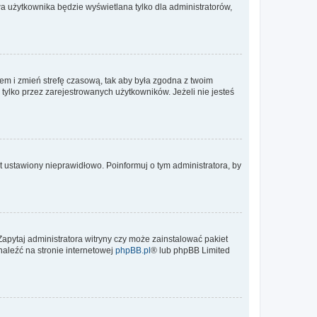
a użytkownika będzie wyświetlana tylko dla administratorów,
ontem i zmień strefę czasową, tak aby była zgodna z twoim
tylko przez zarejestrowanych użytkowników. Jeżeli nie jesteś
t ustawiony nieprawidłowo. Poinformuj o tym administratora, by
Zapytaj administratora witryny czy może zainstalować pakiet
naleźć na stronie internetowej
phpBB.pl
® lub phpBB Limited