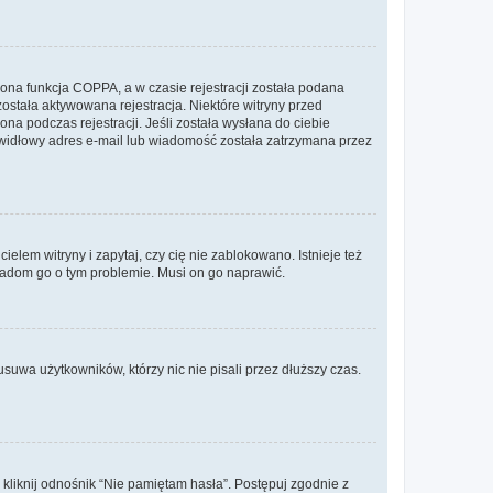
ona funkcja COPPA, a w czasie rejestracji została podana
została aktywowana rejestracja. Niektóre witryny przed
na podczas rejestracji. Jeśli została wysłana do ciebie
rawidłowy adres e-mail lub wiadomość została zatrzymana przez
lem witryny i zapytaj, czy cię nie zablokowano. Istnieje też
wiadom go o tym problemie. Musi on go naprawić.
suwa użytkowników, którzy nic nie pisali przez dłuższy czas.
liknij odnośnik “Nie pamiętam hasła”. Postępuj zgodnie z