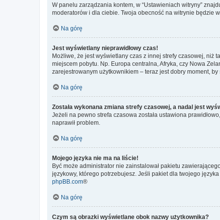
W panelu zarządzania kontem, w “Ustawieniach witryny” znajdu
moderatorów i dla ciebie. Twoja obecność na witrynie będzie 
Na górę
Jest wyświetlany nieprawidłowy czas!
Możliwe, że jest wyświetlany czas z innej strefy czasowej, niż 
miejscem pobytu. Np. Europa centralna, Afryka, czy Nowa Zelan
zarejestrowanym użytkownikiem – teraz jest dobry moment, by 
Na górę
Została wykonana zmiana strefy czasowej, a nadal jest wyś
Jeżeli na pewno strefa czasowa została ustawiona prawidłowo, 
naprawił problem.
Na górę
Mojego języka nie ma na liście!
Być może administrator nie zainstalował pakietu zawierającego
językowy, którego potrzebujesz. Jeśli pakiet dla twojego język
phpBB.com
®
Na górę
Czym są obrazki wyświetlane obok nazwy użytkownika?