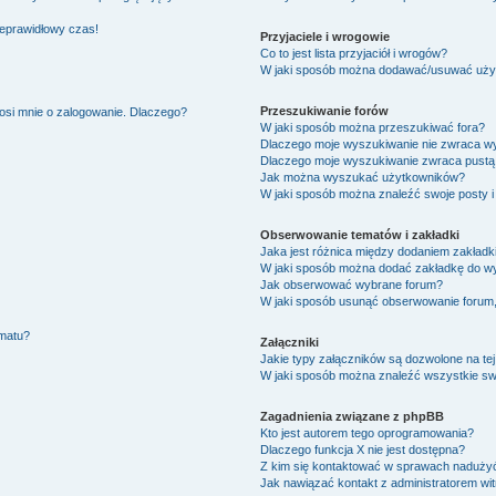
ieprawidłowy czas!
Przyjaciele i wrogowie
Co to jest lista przyjaciół i wrogów?
W jaki sposób można dodawać/usuwać użytk
Przeszukiwanie forów
osi mnie o zalogowanie. Dlaczego?
W jaki sposób można przeszukiwać fora?
Dlaczego moje wyszukiwanie nie zwraca w
Dlaczego moje wyszukiwanie zwraca pustą 
Jak można wyszukać użytkowników?
W jaki sposób można znaleźć swoje posty i
Obserwowanie tematów i zakładki
Jaka jest różnica między dodaniem zakład
W jaki sposób można dodać zakładkę do w
Jak obserwować wybrane forum?
W jaki sposób usunąć obserwowanie forum
ematu?
Załączniki
Jakie typy załączników są dozwolone na tej
W jaki sposób można znaleźć wszystkie swo
Zagadnienia związane z phpBB
Kto jest autorem tego oprogramowania?
Dlaczego funkcja X nie jest dostępna?
Z kim się kontaktować w sprawach nadużyć
Jak nawiązać kontakt z administratorem wi