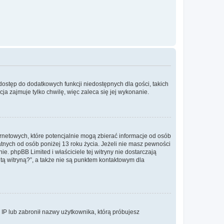
 dostęp do dodatkowych funkcji niedostępnych dla gości, takich
a zajmuje tylko chwilę, więc zaleca się jej wykonanie.
ernetowych, które potencjalnie mogą zbierać informacje od osób
tnych od osób poniżej 13 roku życia. Jeżeli nie masz pewności
e. phpBB Limited i właściciele tej witryny nie dostarczają
ą witryną?”, a także nie są punktem kontaktowym dla
s IP lub zabronił nazwy użytkownika, którą próbujesz