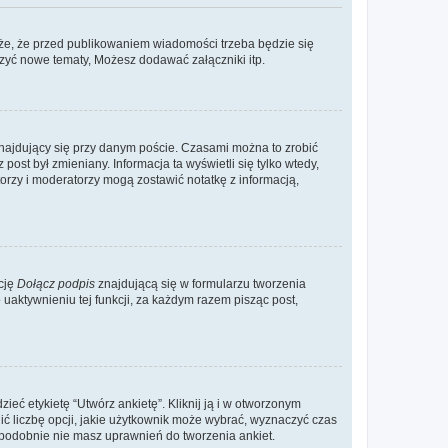
że, że przed publikowaniem wiadomości trzeba będzie się
rzyć nowe tematy, Możesz dodawać załączniki itp.
najdujący się przy danym poście. Czasami można to zrobić
 post był zmieniany. Informacja ta wyświetli się tylko wtedy,
atorzy i moderatorzy mogą zostawić notatkę z informacją,
cję
Dołącz podpis
znajdującą się w formularzu tworzenia
aktywnieniu tej funkcji, za każdym razem pisząc post,
eć etykietę “Utwórz ankietę”. Kliknij ją i w otworzonym
ić liczbę opcji, jakie użytkownik może wybrać, wyznaczyć czas
dopodobnie nie masz uprawnień do tworzenia ankiet.