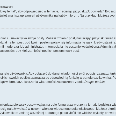
 temacie?
„Nowy temat”, aby odpowiedzieć w temacie, nacisnąć przycisk „Odpowiedz”. Być mo
wyświetlana lista uprawnień użytkownika na każdym forum. Na przykład: Możesz two
niać i usuwać tylko swoje posty. Możesz zmienić post, naciskając przycisk
Zmień
z
iał na ten post, pod twoim postem pojawi się informacja ile razy i kiedy ostatni raz
ienił moderator lub administrator, informacja ta nie zostanie wyświetlona. Administr
ać postów, gdy ktoś zamieścił pod ich postem nowy post.
panelu użytkownika. Aby dołączyć do danej wiadomości swój podpis, zaznacz funk
kich swoich postów, zaznaczając odpowiednią funkcję w panelu użytkownika. Po u
ąc w formularzu tworzenia wiadomości zaznaczenie z pola
Dołącz podpis
.
mieniasz pierwszy post w wątku, na dole formularza tworzenia tematu będziesz widzi
dą opcję należy wpisać w nowym wierszu widocznego pola tekstowego. Możesz określ
 użytkownikom zmianę wcześniej oddanego głosu. Jeśli nie widzisz etykiety, praw