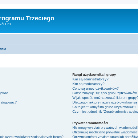
Programu Trzeciego
kół LP3
ania
Rangi użytkownika i grupy
Kim są administratorzy?
Kim są moderatorzy?
Co to są grupy użytkowników?
ogować!
Gdzie znajduje się spis grup użytkowników
W jaki sposób można zostać liderem grupy
 zalogować?!
Dlaczego niektóre nazwy użytkowników są 
Co to jest “Domyślna grupa użytkownika”?
Czym jest odnośnik “Zespół administracyjn
Prywatne wiadomości
Nie mogę wysyłać prywatnych wiadomości!
Otrzymuję niechciane prywatne wiadomości
ście użytkowników przeglądających forum?
Otrzymałem/otrzymałam spam lub obraźliwy 