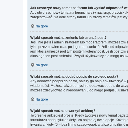
Jak utworzyć nowy temat na forum lub wysłać odpowiedź w
Aby utworzyć nowy temat na forum, należy nacisnąć przycisk 
zarejestrować. Na dole strony forum lub strony tematów jest 
Na górę
W jaki sposób można zmienić lub usunąć post?
Jeśli nie jesteś administratorem lub moderatorem, możesz zmie
tylko przez pewien czas po jego napisaniu. Jeżeli ktoś odpowiedz
jeśli ktoś zamieścił pod tym postem kolejny post. Jeśli post zm
dlaczego ten post zmieniali. Zwykli użytkownicy nie mogą usuw
Na górę
W jaki sposób można dodać podpis do swojego posta?
Aby dodawać podpis do posta, należy go najpierw utworzyć w 
wiadomości. Możesz także domyślnie dodawać podpis do wszyst
możesz zdecydować o niedodawaniu do niego podpisu, usuwaj
Na górę
W jaki sposób można utworzyć ankietę?
Tworzenie ankiet jest proste. Kiedy tworzysz nowy temat bądź z
formularzu podaj tytuł ankiety i co najmniej dwie opcje. Każ
trwania ankiety (0 – bez limitu czasowego), a także umożliwić