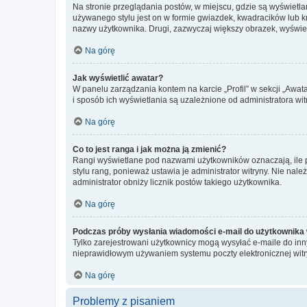
Na stronie przeglądania postów, w miejscu, gdzie są wyświetl
używanego stylu jest on w formie gwiazdek, kwadracików lub kro
nazwy użytkownika. Drugi, zazwyczaj większy obrazek, wyświet
Na górę
Jak wyświetlić awatar?
W panelu zarządzania kontem na karcie „Profil” w sekcji „Awat
i sposób ich wyświetlania są uzależnione od administratora wit
Na górę
Co to jest ranga i jak można ją zmienić?
Rangi wyświetlane pod nazwami użytkowników oznaczają, ile po
stylu rang, ponieważ ustawia je administrator witryny. Nie należ
administrator obniży licznik postów takiego użytkownika.
Na górę
Podczas próby wysłania wiadomości e-mail do użytkownika 
Tylko zarejestrowani użytkownicy mogą wysyłać e-maile do inny
nieprawidłowym używaniem systemu poczty elektronicznej wit
Na górę
Problemy z pisaniem