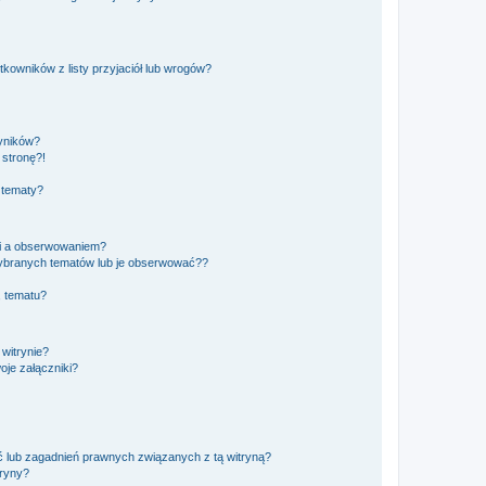
owników z listy przyjaciół lub wrogów?
yników?
stronę?!
 tematy?
ki a obserwowaniem?
ybranych tematów lub je obserwować??
, tematu?
 witrynie?
je załączniki?
 lub zagadnień prawnych związanych z tą witryną?
tryny?