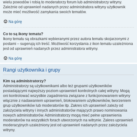
wielu powodów i robią to moderatorzy forum lub administratorzy witryny.
Zależnie od uprawnień nadanych przez administratora witryny użytkownik
może mieć możliwość zamykania swoich tematów.
Na górę
Co to są ikony tematu?
Ikony tematu są obrazkami wybieranymi przez autora tematu skojarzonymi z
postami – sugerują ich treść. Możliwość korzystania z ikon tematu uzależniona
jest od uprawnień nadanych przez administratora witryny.
Na górę
Rangi użytkownika i grupy
Kim są administratorzy?
Administratorzy są użytkownikami albo też grupami użytkowników
posiadającymi najwyższy poziom uprawnień kontrolnych całej witryny. Mogą
oni kontrolować wszystkie zagadnienia związane z funkcjonowaniem witryny
włącznie z nadawaniem uprawnień, blokowaniem użytkowników, tworzeniem
grup użytkowników lub moderatorów itp. Zakres ich uprawnień zależy od
założyciela witryny i innych administratorów mających prawo nominowania
nowych administratorów. Administratorzy mogą mieć pełne uprawnienia
moderatorów na wszystkich forach utworzonych na witrynie. Zakres uprawnień
moderacyjnych uzależniony jest od uprawnień nadanych przez założyciela
witryny.