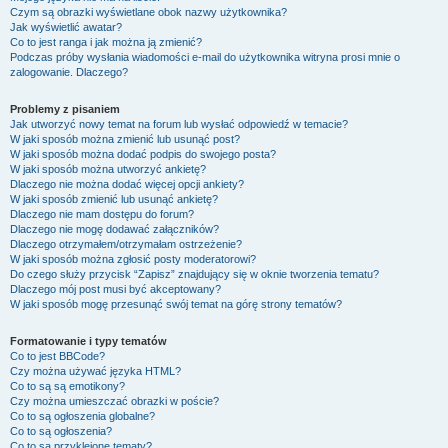
Czym są obrazki wyświetlane obok nazwy użytkownika?
Jak wyświetlić awatar?
Co to jest ranga i jak można ją zmienić?
Podczas próby wysłania wiadomości e-mail do użytkownika witryna prosi mnie o
zalogowanie. Dlaczego?
Problemy z pisaniem
Jak utworzyć nowy temat na forum lub wysłać odpowiedź w temacie?
W jaki sposób można zmienić lub usunąć post?
W jaki sposób można dodać podpis do swojego posta?
W jaki sposób można utworzyć ankietę?
Dlaczego nie można dodać więcej opcji ankiety?
W jaki sposób zmienić lub usunąć ankietę?
Dlaczego nie mam dostępu do forum?
Dlaczego nie mogę dodawać załączników?
Dlaczego otrzymałem/otrzymałam ostrzeżenie?
W jaki sposób można zgłosić posty moderatorowi?
Do czego służy przycisk “Zapisz” znajdujący się w oknie tworzenia tematu?
Dlaczego mój post musi być akceptowany?
W jaki sposób mogę przesunąć swój temat na górę strony tematów?
Formatowanie i typy tematów
Co to jest BBCode?
Czy można używać języka HTML?
Co to są są emotikony?
Czy można umieszczać obrazki w poście?
Co to są ogłoszenia globalne?
Co to są ogłoszenia?
Co to są przyklejone tematy?