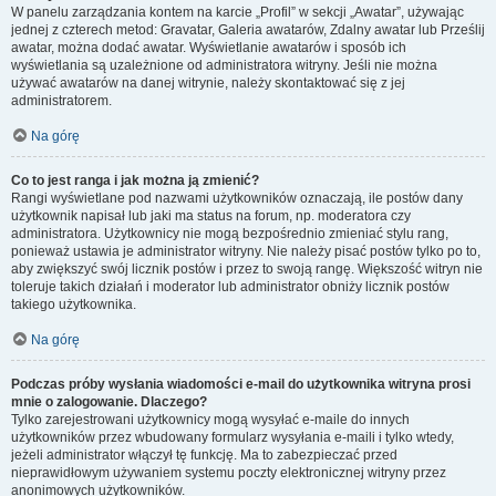
W panelu zarządzania kontem na karcie „Profil” w sekcji „Awatar”, używając
jednej z czterech metod: Gravatar, Galeria awatarów, Zdalny awatar lub Prześlij
awatar, można dodać awatar. Wyświetlanie awatarów i sposób ich
wyświetlania są uzależnione od administratora witryny. Jeśli nie można
używać awatarów na danej witrynie, należy skontaktować się z jej
administratorem.
Na górę
Co to jest ranga i jak można ją zmienić?
Rangi wyświetlane pod nazwami użytkowników oznaczają, ile postów dany
użytkownik napisał lub jaki ma status na forum, np. moderatora czy
administratora. Użytkownicy nie mogą bezpośrednio zmieniać stylu rang,
ponieważ ustawia je administrator witryny. Nie należy pisać postów tylko po to,
aby zwiększyć swój licznik postów i przez to swoją rangę. Większość witryn nie
toleruje takich działań i moderator lub administrator obniży licznik postów
takiego użytkownika.
Na górę
Podczas próby wysłania wiadomości e-mail do użytkownika witryna prosi
mnie o zalogowanie. Dlaczego?
Tylko zarejestrowani użytkownicy mogą wysyłać e-maile do innych
użytkowników przez wbudowany formularz wysyłania e-maili i tylko wtedy,
jeżeli administrator włączył tę funkcję. Ma to zabezpieczać przed
nieprawidłowym używaniem systemu poczty elektronicznej witryny przez
anonimowych użytkowników.