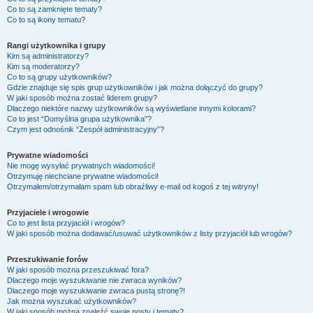
Co to są zamknięte tematy?
Co to są ikony tematu?
Rangi użytkownika i grupy
Kim są administratorzy?
Kim są moderatorzy?
Co to są grupy użytkowników?
Gdzie znajduje się spis grup użytkowników i jak można dołączyć do grupy?
W jaki sposób można zostać liderem grupy?
Dlaczego niektóre nazwy użytkowników są wyświetlane innymi kolorami?
Co to jest “Domyślna grupa użytkownika”?
Czym jest odnośnik “Zespół administracyjny”?
Prywatne wiadomości
Nie mogę wysyłać prywatnych wiadomości!
Otrzymuję niechciane prywatne wiadomości!
Otrzymałem/otrzymałam spam lub obraźliwy e-mail od kogoś z tej witryny!
Przyjaciele i wrogowie
Co to jest lista przyjaciół i wrogów?
W jaki sposób można dodawać/usuwać użytkowników z listy przyjaciół lub wrogów?
Przeszukiwanie forów
W jaki sposób można przeszukiwać fora?
Dlaczego moje wyszukiwanie nie zwraca wyników?
Dlaczego moje wyszukiwanie zwraca pustą stronę?!
Jak można wyszukać użytkowników?
W jaki sposób można znaleźć swoje posty i tematy?