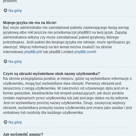
problem.
Na górę
Mojego języka nie ma na liście!
Być może administrator nie zainstalował pakietu zawierającego twoją wersję
językową albo nikt jeszcze nie przetłumaczył phpBB3 na twój język. Zapytaj
administratora witryny czy może zainstalować pakiet językowy, którego
potrzebujesz. Jeśli pakiet dla twojego języka nie istnieje, może spróbujesz go
utworzyć. Więcej informacji na ten temat można znaleźć na stronie
internetowej
phpBB.pl
® lub phpBB Limited
phpBB.com
®
Na górę
Czym są obrazki wyświetlane obok nazwy użytkownika?
Na stronie przeglądania postów, w miejscu, gdzie są wyświetlane informacje o
użytkowniku, mogą być wyświetlane dwa obrazki. Pierwszy obrazek jest
skojarzony z rangą użytkownika. W zależności od używanego stylu jest on w
formie gwiazdek, kwadracików lub kropek pokazujących, jak dużo postów
zostało napisanych przez użytkownika lub jaki jest jego status na tej witrynie.
Jest on wyświetlany poniżej nazwy użytkownika. Drugi, zazwyczaj większy
obrazek, wyświetlany powyżej nazwy użytkownika jest znany jako awatar i jest
unikatowy lub osobisty dla każdego użytkownika.
Na górę
Jak wyświetlić awatar?