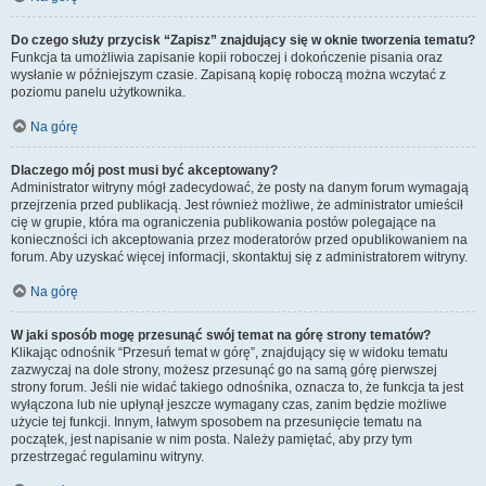
Do czego służy przycisk “Zapisz” znajdujący się w oknie tworzenia tematu?
Funkcja ta umożliwia zapisanie kopii roboczej i dokończenie pisania oraz
wysłanie w późniejszym czasie. Zapisaną kopię roboczą można wczytać z
poziomu panelu użytkownika.
Na górę
Dlaczego mój post musi być akceptowany?
Administrator witryny mógł zadecydować, że posty na danym forum wymagają
przejrzenia przed publikacją. Jest również możliwe, że administrator umieścił
cię w grupie, która ma ograniczenia publikowania postów polegające na
konieczności ich akceptowania przez moderatorów przed opublikowaniem na
forum. Aby uzyskać więcej informacji, skontaktuj się z administratorem witryny.
Na górę
W jaki sposób mogę przesunąć swój temat na górę strony tematów?
Klikając odnośnik “Przesuń temat w górę”, znajdujący się w widoku tematu
zazwyczaj na dole strony, możesz przesunąć go na samą górę pierwszej
strony forum. Jeśli nie widać takiego odnośnika, oznacza to, że funkcja ta jest
wyłączona lub nie upłynął jeszcze wymagany czas, zanim będzie możliwe
użycie tej funkcji. Innym, łatwym sposobem na przesunięcie tematu na
początek, jest napisanie w nim posta. Należy pamiętać, aby przy tym
przestrzegać regulaminu witryny.