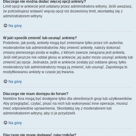
Dlaczego nie można dodać więcej opcji ankiety?
Limit opcji w ankiecie jest ustalany przez administratora witryny. Jeśli uważasz,
że potrzebujesz wstawić więcej opcji niż dozwolony limit, skontaktuj się z
administratorem witryny.
Na górę
W jaki sposób zmienić lub usunąć ankietę?
Podobnie, jak posty, ankiety mogą być zmieniane tylko przez ich autorów,
moderatorów lub administratorów. Aby zmienić ankietę, należy dokonać
zmiany pierwszego posta w wątku, z którym zawsze związana jest ankieta.
Jeśli nikt jeszcze nie oddał głosu w ankiecie, jej autor może usunąć ankietę lub
zmienić jej opcje. Jednakże, jeśli w ankiecie zostały już oddane głosy, tylko
moderatorzy lub administratorzy mogą ją zmienić, lub usunąć. Zapobiega to
modyfikowaniu ankiety w czasie jej trwania.
Na górę
Dlaczego nie mam dostępu do forum?
Niektóre fora mogą być dostępne tylko dla określonych grup lub użytkowników.
Aby przeglądać, czytać, pisać na nich lub wykonywać inne operacje, musisz
mieć odpowiednie uprawnienia. Skontaktuj się z moderatorem lub
administratorem witryny, aby ci je przydzielił.
Na górę
Dlaczego nie mogę dodawać załączników?