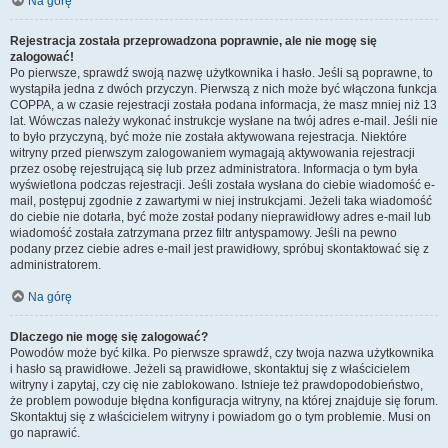
Na górę
Rejestracja została przeprowadzona poprawnie, ale nie mogę się
zalogować!
Po pierwsze, sprawdź swoją nazwę użytkownika i hasło. Jeśli są poprawne, to
wystąpiła jedna z dwóch przyczyn. Pierwszą z nich może być włączona funkcja
COPPA, a w czasie rejestracji została podana informacja, że masz mniej niż 13
lat. Wówczas należy wykonać instrukcje wysłane na twój adres e-mail. Jeśli nie
to było przyczyną, być może nie została aktywowana rejestracja. Niektóre
witryny przed pierwszym zalogowaniem wymagają aktywowania rejestracji
przez osobę rejestrującą się lub przez administratora. Informacja o tym była
wyświetlona podczas rejestracji. Jeśli została wysłana do ciebie wiadomość e-
mail, postępuj zgodnie z zawartymi w niej instrukcjami. Jeżeli taka wiadomość
do ciebie nie dotarła, być może został podany nieprawidłowy adres e-mail lub
wiadomość została zatrzymana przez filtr antyspamowy. Jeśli na pewno
podany przez ciebie adres e-mail jest prawidłowy, spróbuj skontaktować się z
administratorem.
Na górę
Dlaczego nie mogę się zalogować?
Powodów może być kilka. Po pierwsze sprawdź, czy twoja nazwa użytkownika
i hasło są prawidłowe. Jeżeli są prawidłowe, skontaktuj się z właścicielem
witryny i zapytaj, czy cię nie zablokowano. Istnieje też prawdopodobieństwo,
że problem powoduje błędna konfiguracja witryny, na której znajduje się forum.
Skontaktuj się z właścicielem witryny i powiadom go o tym problemie. Musi on
go naprawić.