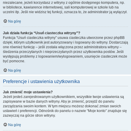
niezalecane, jeżeli korzystasz z witryny z ogólnie dostępnego komputera, np.
w bibliotece, kawiarence internetowej, sali komputerowej w szkole lub na
uczelni itp. Jeśli nie widzisz tej funkcji, oznacza to, że administrator ją wyłączył.
Na górę
Jak działa funkcja “Usuń ciasteczka witryny”?
Funkcja “Usuń ciasteczka witryny” usuwa ciasteczka utworzone przez phpBB
dzięki, którym użytkownik jest autoryzowany i logowany do witryny. Dostarczają
one również funkcję – jeśli została włączona przez administratora witryny –
śledzenia przeczytanych i nieprzeczytanych przez użytkownika postów. Jeśli
występują problemy z logowaniem/wylogowaniem, usunięcie ciasteczek może
być pomocne.
Na górę
Preferencje i ustawienia użytkownika
Jak zmienić moje ustawienia?
Jeżeli jesteś zarejestrowanym użytkownikiem, wszystkie twoje ustawienia są
zapisywane w bazie danych witryny. Aby je zmienić, przejdź do panelu
zarządzania swoim kontem. W tym miejscu możesz dokonać zmian swoich
ustawień i preferencji. Odnośnik do panelu o nazwie “Moje konto” znajduje się
zazwyczaj na górze stron witryny.
Na górę