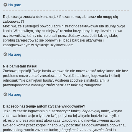
Na górę
Rejestracja została dokonana jakiś czas temu, ale teraz nie mogę się
zalogować?!
Możliwe, że z jakiegoś powodu administrator dezaktywował lub usunął twoje
konto. Wiele witryn, aby zmniejszyć rozmiar bazy danych, cyklicznie usuwa
użytkowników, którzy nic nie pisali przez dłuższy czas. Jeśli tak się stało,
spróbuj zarejestrować się ponownie i bądź bardziej aktywnym i
zaangażowanym w dyskusje użytkownikiem.
Na górę
Nie pamiętam hasła!
Zachowaj spokój! Twoje hasło wprawdzie nie może zostać odzyskane, ale bez
problemu może zostać zresetowane. Przejdź na stronę logowania i kliknij
odnośnik “Nie pamiętam hasła”. Postępuj zgodnie z instrukcjami, a
prawdopodobnie niedługo znów będziesz móc się zalogować.
Na górę
Dlaczego następuje automatyczne wylogowanie?
Jeżeli w czasie logowania nie zaznaczysz funkcji
Zapamiętaj mnie
, witryna
zachowa informację o tym, że twój pobyt na tej witrynie będzie trwał tylko
określony przez administratora czas. Zapobiega to niewłaściwemu użyciu
twojego konta przez kogoś innego. Aby pozostać zalogowanym/zalogowaną,
podczas logowania zaznacz funkcję
Loguj mnie automatycznie
. Jest to