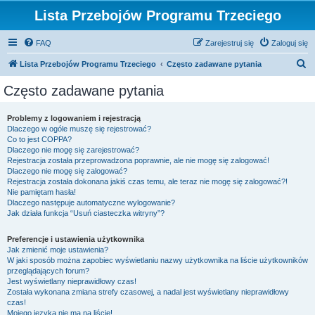
Lista Przebojów Programu Trzeciego
FAQ
Zarejestruj się
Zaloguj się
S
Lista Przebojów Programu Trzeciego
Często zadawane pytania
z
Często zadawane pytania
u
k
Problemy z logowaniem i rejestracją
Dlaczego w ogóle muszę się rejestrować?
a
Co to jest COPPA?
j
Dlaczego nie mogę się zarejestrować?
Rejestracja została przeprowadzona poprawnie, ale nie mogę się zalogować!
Dlaczego nie mogę się zalogować?
Rejestracja została dokonana jakiś czas temu, ale teraz nie mogę się zalogować?!
Nie pamiętam hasła!
Dlaczego następuje automatyczne wylogowanie?
Jak działa funkcja “Usuń ciasteczka witryny”?
Preferencje i ustawienia użytkownika
Jak zmienić moje ustawienia?
W jaki sposób można zapobiec wyświetlaniu nazwy użytkownika na liście użytkowników
przeglądających forum?
Jest wyświetlany nieprawidłowy czas!
Została wykonana zmiana strefy czasowej, a nadal jest wyświetlany nieprawidłowy
czas!
Mojego języka nie ma na liście!