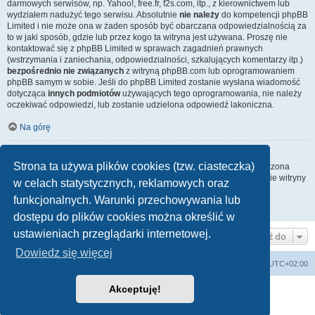
darmowych serwisów, np. Yahoo!, free.fr, f2s.com, itp., z kierownictwem lub
wydziałem nadużyć tego serwisu. Absolutnie
nie należy
do kompetencji phpBB
Limited i nie może ona w żaden sposób być obarczana odpowiedzialnością za
to w jaki sposób, gdzie lub przez kogo ta witryna jest używana. Proszę nie
kontaktować się z phpBB Limited w sprawach zagadnień prawnych
(wstrzymania i zaniechania, odpowiedzialności, szkalujących komentarzy itp.)
bezpośrednio nie związanych
z witryną phpBB.com lub oprogramowaniem
phpBB samym w sobie. Jeśli do phpBB Limited zostanie wysłana wiadomość
dotycząca
innych podmiotów
używających tego oprogramowania, nie należy
oczekiwać odpowiedzi, lub zostanie udzielona odpowiedź lakoniczna.
Na górę
Jak nawiązać kontakt z administratorem witryny?
Strona ta używa plików cookies (tzw. ciasteczka)
Wszyscy użytkownicy witryny mogą używać – jeśli funkcja ta jest włączona
przez administratora witryny – formularza „Kontakt z nami”. Członkowie witryny
w celach statystycznych, reklamowych oraz
mogą także używać odnośnika „Zespół administracyjny”.
funkcjonalnych. Warunki przechowywania lub
Na górę
dostępu do plików cookies można określić w
ustawieniach przeglądarki internetowej.
Przejdź do
Dowiedz się więcej
Lista Przebojów Programu Trzeciego
Strefa czasowa
UTC+02:00
Akceptuję!
Technologię dostarcza
phpBB
® Forum Software © phpBB Limited
Polski pakiet językowy dostarcza
phpBB.pl
Zasady ochrony danych osobowych
|
Regulamin