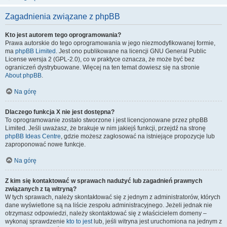
Zagadnienia związane z phpBB
Kto jest autorem tego oprogramowania?
Prawa autorskie do tego oprogramowania w jego niezmodyfikowanej formie,
ma
phpBB Limited
. Jest ono publikowane na licencji GNU General Public
License wersja 2 (GPL-2.0), co w praktyce oznacza, że może być bez
ograniczeń dystrybuowane. Więcej na ten temat dowiesz się na stronie
About phpBB
.
Na górę
Dlaczego funkcja X nie jest dostępna?
To oprogramowanie zostało stworzone i jest licencjonowane przez phpBB
Limited. Jeśli uważasz, że brakuje w nim jakiejś funkcji, przejdź na stronę
phpBB Ideas Centre
, gdzie możesz zagłosować na istniejące propozycje lub
zaproponować nowe funkcje.
Na górę
Z kim się kontaktować w sprawach nadużyć lub zagadnień prawnych
związanych z tą witryną?
W tych sprawach, należy skontaktować się z jednym z administratorów, których
dane wyświetlone są na liście zespołu administracyjnego. Jeżeli jednak nie
otrzymasz odpowiedzi, należy skontaktować się z właścicielem domeny –
wykonaj sprawdzenie
kto to jest
lub, jeśli witryna jest uruchomiona na jednym z