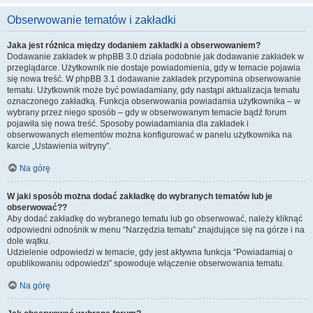
Obserwowanie tematów i zakładki
Jaka jest różnica między dodaniem zakładki a obserwowaniem?
Dodawanie zakładek w phpBB 3.0 działa podobnie jak dodawanie zakładek w
przeglądarce. Użytkownik nie dostaje powiadomienia, gdy w temacie pojawia
się nowa treść. W phpBB 3.1 dodawanie zakładek przypomina obserwowanie
tematu. Użytkownik może być powiadamiany, gdy nastąpi aktualizacja tematu
oznaczonego zakładką. Funkcja obserwowania powiadamia użytkownika – w
wybrany przez niego sposób – gdy w obserwowanym temacie bądź forum
pojawiła się nowa treść. Sposoby powiadamiania dla zakładek i
obserwowanych elementów można konfigurować w panelu użytkownika na
karcie „Ustawienia witryny”.
Na górę
W jaki sposób można dodać zakładkę do wybranych tematów lub je
obserwować??
Aby dodać zakładkę do wybranego tematu lub go obserwować, należy kliknąć
odpowiedni odnośnik w menu “Narzędzia tematu” znajdujące się na górze i na
dole wątku.
Udzielenie odpowiedzi w temacie, gdy jest aktywna funkcja “Powiadamiaj o
opublikowaniu odpowiedzi” spowoduje włączenie obserwowania tematu.
Na górę