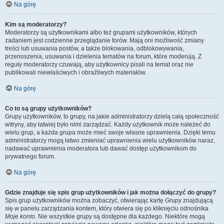
Na górę
Kim są moderatorzy?
Moderatorzy są użytkownikami albo też grupami użytkowników, których
zadaniem jest codzienne przeglądanie forów. Mają oni możliwość zmiany
treści lub usuwania postów, a także blokowania, odblokowywania,
przenoszenia, usuwania i dzielenia tematów na forum, które moderują. Z
reguły moderatorzy czuwają, aby użytkownicy pisali na temat oraz nie
publikowali niewłaściwych i obraźliwych materiałów.
Na górę
Co to są grupy użytkowników?
Grupy użytkowników, to grupy, na jakie administratorzy dzielą całą społeczność
witryny, aby łatwiej było nimi zarządzać. Każdy użytkownik może należeć do
wielu grup, a każda grupa może mieć swoje własne uprawnienia. Dzięki temu
administratorzy mogą łatwo zmieniać uprawnienia wielu użytkowników naraz,
nadawać uprawnienia moderatora lub dawać dostęp użytkownikom do
prywatnego forum.
Na górę
Gdzie znajduje się spis grup użytkowników i jak można dołączyć do grupy?
Spis grup użytkowników można zobaczyć, otwierając kartę
Grupy
znajdującą
się w panelu zarządzania kontem, który otwiera się po kliknięciu odnośnika
Moje konto
. Nie wszystkie grupy są dostępne dla każdego. Niektóre mogą