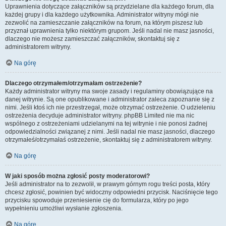
Uprawnienia dotyczące załączników są przydzielane dla każdego forum, dla
każdej grupy i dla każdego użytkownika. Administrator witryny mógł nie
zezwolić na zamieszczanie załączników na forum, na którym piszesz lub
przyznał uprawnienia tylko niektórym grupom. Jeśli nadal nie masz jasności,
dlaczego nie możesz zamieszczać załączników, skontaktuj się z
administratorem witryny.
Na górę
Dlaczego otrzymałem/otrzymałam ostrzeżenie?
Każdy administrator witryny ma swoje zasady i regulaminy obowiązujące na
danej witrynie. Są one opublikowane i administrator zaleca zapoznanie się z
nimi. Jeśli ktoś ich nie przestrzegał, może otrzymać ostrzeżenie. O udzieleniu
ostrzeżenia decyduje administrator witryny. phpBB Limited nie ma nic
wspólnego z ostrzeżeniami udzielanymi na tej witrynie i nie ponosi żadnej
odpowiedzialności związanej z nimi. Jeśli nadal nie masz jasności, dlaczego
otrzymałeś/otrzymałaś ostrzeżenie, skontaktuj się z administratorem witryny.
Na górę
W jaki sposób można zgłosić posty moderatorowi?
Jeśli administrator na to zezwolił, w prawym górnym rogu treści posta, który
chcesz zgłosić, powinien być widoczny odpowiedni przycisk. Naciśnięcie tego
przycisku spowoduje przeniesienie cię do formularza, który po jego
wypełnieniu umożliwi wysłanie zgłoszenia.
Na górę