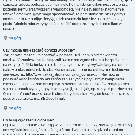
oznacza radość, podczas gdy :( smutek. Pełna lista emotikon jest dostępna z
poziomu formularza tworzenia wiadomości. Nie należy jednak nadmiernie
używać emotikon, gdyż mogą spowodować, że post stanie się nieczytelny i
moderator może podjąć decyzję o ich usunięciu bądź też usunięciu całego
posta. Administrator witryny może określić dopuszczalny limit emotikon w
poście.
Na górę
Czy można umieszczać obrazki w poście?
Tak, obrazki można umieszczać w postach. Jeśli administrator włączył
możliwość zamieszczania załączników, można wgrać obrazek bezpośrednio
na witrynę. Jeśli ta funkcja nie działa, aby obrazek był wyświetlany na forum,
należy podać odnośnik do obrazka umieszczonego na publicznie dostępnym
serwerze, np. http://www.jakas_strona.com/moj_obrazek.gif. Nie można
podawać odnośników do obrazków zapisanych na prywatnym komputerze,
chyba że jest publicznie dostępnym serwerem ani do obrazków znajdujących
się na stronach wymagających autoryzacji, takich jak, np. skrzynki pocztowe na
Gmail lub Yahoo! oraz stronach chronionych hasłem. Aby umieścić obrazek w
poście, użyj znacznika BBCode
[img]
.
Na górę
Co to są ogłoszenia globalne?
Ogłoszenia globalne zawierają ważne informacje i należy zawsze je czytać. Są
one wyświetlane na górze każdego forum i w panelu zarządzania kontem
użytkownika. Uprawnienia zamieszczania ogłoszeń globalnych są nadawane