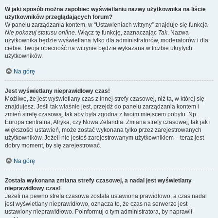
W jaki sposób można zapobiec wyświetlaniu nazwy użytkownika na liście
użytkowników przeglądających forum?
W panelu zarządzania kontem, w “Ustawieniach witryny” znajduje się funkcja
Nie pokazuj statusu online
. Włącz tę funkcję, zaznaczając
Tak
. Nazwa
użytkownika będzie wyświetlana tylko dla administratorów, moderatorów i dla
ciebie. Twoja obecność na witrynie będzie wykazana w liczbie ukrytych
użytkowników.
Na górę
Jest wyświetlany nieprawidłowy czas!
Możliwe, że jest wyświetlany czas z innej strefy czasowej, niż ta, w której się
znajdujesz. Jeśli tak właśnie jest, przejdź do panelu zarządzania kontem i
zmień strefę czasową, tak aby była zgodna z twoim miejscem pobytu. Np.
Europa centralna, Afryka, czy Nowa Zelandia. Zmiana strefy czasowej, tak jak i
większości ustawień, może zostać wykonana tylko przez zarejestrowanych
użytkowników. Jeżeli nie jesteś zarejestrowanym użytkownikiem – teraz jest
dobry moment, by się zarejestrować.
Na górę
Została wykonana zmiana strefy czasowej, a nadal jest wyświetlany
nieprawidłowy czas!
Jeżeli na pewno strefa czasowa została ustawiona prawidłowo, a czas nadal
jest wyświetlany nieprawidłowo, oznacza to, że czas na serwerze jest
ustawiony nieprawidłowo. Poinformuj o tym administratora, by naprawił