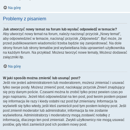
Na górę
Problemy z pisaniem
Jak utworzyć nowy temat na forum lub wysłać odpowiedź w temacie?
Aby utworzyć nowy temat na forum, należy nacisnąć przycisk „Nowy temat”,
aby odpowiedzieć w temacie, nacisnąć przycisk „Odpowiedz”. Być może, że
przed publikowaniem wiadomości trzeba będzie się zarejestrować. Na dole
strony forum lub strony tematów jest wyświetlana lista uprawnień użytkownika
na każdym forum. Na przykład: Możesz tworzyć nowe tematy, Możesz dodawać
załączniki itp.
Na górę
W jaki sposób można zmienić lub usunąć post?
Jeśli nie jesteś administratorem lub moderatorem, możesz zmieniać i usuwać
tylko swoje posty. Możesz zmienić post, naciskając przycisk
Zmień
znajdujący
się przy danym poście. Czasami można to zrobić tylko przez pewien czas po
jego napisaniu. Jeżeli ktoś odpowiedział na ten post, pod twoim postem pojawi
się informacja ile razy i kiedy ostatni raz post był zmieniany. Informacja ta
wyświetli się tylko wtedy, jeśli ktoś zamieścił pod tym postem kolejny post. Jeśli
post zmienił moderator lub administrator, informacja ta nie zostanie
wyświetlona. Administratorzy i moderatorzy mogą zostawić notatkę z
informacją, dlaczego ten post zmieniali. Zwykli użytkownicy nie mogą usuwać
postów, gdy ktoś zamieścił pod ich postem nowy post.