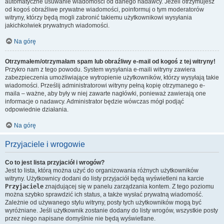
automatyczne usuwanie wiadomości od danego nadawcy. Jeżeli otrzymujesz
od kogoś obraźliwe prywatne wiadomości, poinformuj o tym moderatorów
witryny, którzy będą mogli zabronić takiemu użytkownikowi wysyłania
jakichkolwiek prywatnych wiadomości.
Na górę
Otrzymałem/otrzymałam spam lub obraźliwy e-mail od kogoś z tej witryny!
Przykro nam z tego powodu. System wysyłania e-maili witryny zawiera
zabezpieczenia umożliwiające wytropienie użytkowników, którzy wysyłają takie
wiadomości. Prześlij administratorowi witryny pełną kopię otrzymanego e-
maila – ważne, aby były w niej zawarte nagłówki, ponieważ zawierają one
informacje o nadawcy. Administrator będzie wówczas mógł podjąć
odpowiednie działania.
Na górę
Przyjaciele i wrogowie
Co to jest lista przyjaciół i wrogów?
Jest to lista, którą można użyć do organizowania różnych użytkowników
witryny. Użytkownicy dodani do listy przyjaciół będą wyświetleni na karcie
Przyjaciele
znajdującej się w panelu zarządzania kontem. Z tego poziomu
można szybko sprawdzić ich status, a także wysłać prywatną wiadomość.
Zależnie od używanego stylu witryny, posty tych użytkowników mogą być
wyróżniane. Jeśli użytkownik zostanie dodany do listy wrogów, wszystkie posty
przez niego napisane domyślnie nie będą wyświetlane.