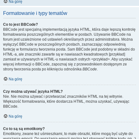
Na górę
Formatowanie i typy tematów
Co to jest BBCode?
BBCode jest specjalną implementacją języka HTML, która daje lepszą kontrolę
formatowania poszczególnych elementów w postach. Używanie BBCode na
forum jest uzależnione od ustawień określanych przez administratora. Można
wyłączyć BBCode w poszczególnych postach, zaznaczając odpowiednią
funkcję w formularzu tworzenia posta. Sam BBCode jest podobny w składni do
HTML-a, ale znaczniki zawarte są w nawiasach kwadratowych [przykład]
zamiast w używanych w HTML-u nawiasach ostrych <przykład>. Aby uzyskać
więcej informacji o BBCode, zapoznaj się z przewodnikiem dostępnym ze
strony tworzenia posta po kliknięciu odnośnika
BBCode
.
Na górę
Czy można używać języka HTML?
Nie. Nie można używać i przetwarzać znaczników HTML na tej witrynie.
Większość formatowania, które dostarcza HTML, można uzyskać, używając
BBCode.
Na górę
Co to są są emotikony?
Emotikony, zwane też uśmieszkami, to małe obrazki, które mogą być użyte do
wyrażania emocji. Do wyrażania emocji można też stosować krótkie kody, np. :)