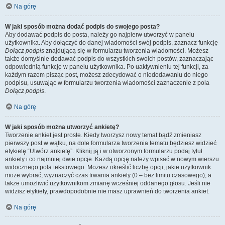
Na górę
W jaki sposób można dodać podpis do swojego posta?
Aby dodawać podpis do posta, należy go najpierw utworzyć w panelu
użytkownika. Aby dołączyć do danej wiadomości swój podpis, zaznacz funkcję
Dołącz podpis
znajdującą się w formularzu tworzenia wiadomości. Możesz
także domyślnie dodawać podpis do wszystkich swoich postów, zaznaczając
odpowiednią funkcję w panelu użytkownika. Po uaktywnieniu tej funkcji, za
każdym razem pisząc post, możesz zdecydować o niedodawaniu do niego
podpisu, usuwając w formularzu tworzenia wiadomości zaznaczenie z pola
Dołącz podpis
.
Na górę
W jaki sposób można utworzyć ankietę?
Tworzenie ankiet jest proste. Kiedy tworzysz nowy temat bądź zmieniasz
pierwszy post w wątku, na dole formularza tworzenia tematu będziesz widzieć
etykietę “Utwórz ankietę”. Kliknij ją i w otworzonym formularzu podaj tytuł
ankiety i co najmniej dwie opcje. Każdą opcję należy wpisać w nowym wierszu
widocznego pola tekstowego. Możesz określić liczbę opcji, jakie użytkownik
może wybrać, wyznaczyć czas trwania ankiety (0 – bez limitu czasowego), a
także umożliwić użytkownikom zmianę wcześniej oddanego głosu. Jeśli nie
widzisz etykiety, prawdopodobnie nie masz uprawnień do tworzenia ankiet.
Na górę