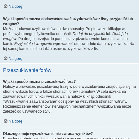
Na górę
W jaki sposób można dodawać/usuwać użytkowników z listy przyjaciół lub
wrogów?
Można dodawać użytkowników na dwa sposoby. Po pierwsze, klikając w
profilu wybranego użytkownika odnośnik
Dodaj do przyjaciół
lub
Dodaj do
wrogów
. Po drugie, przejść do panelu zarządzania swoim kontem i tam na
karcie
Przyjaciele i wrogowie
wprowadzić odpowiednie dane użytkownika. Na
tej samej karcie można także usuwać użytkowników z list.
Na górę
Przeszukiwanie forów
W jaki sposób można przeszukiwać fora?
Należy wprowadzić poszukiwaną frazę w pole wyszukiwania znajdujące się na
stronie wykazu forów, a także stronach forów i tematów. W celu uzyskania
zaawansowanych funkcji wyszukiwania należy kliknąć odnośnik
“Wyszukiwanie zaawansowane” dostępny na wszystkich stronach witryny.
Rozmieszczenie elementów sterujących mechanizmem wyszukiwania może
zależeć od używanego stylu.
Na górę
Dlaczego moje wyszukiwanie nie zwraca wyników?
Prawdopodobnie zapytanie nie było jasno sprecyzowane i zawierało wiele