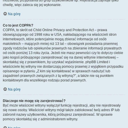
możliwość przypisania do grup użytkowników itp. Rejestracja zajmuje tylko
chwilę, więc zaleca się jej wykonanie.
Na górę
Co to jest COPPA?
COPPA, to skrót od Child Online Privacy and Protection Act – prawa
obowiązującego od 1998 roku w USA, nakładającego na właścicieli stron
internetowych, które potencjalnie mogą zbierać informacje od osób
małoletnich – mających mniej niż 13 lat – obowiązek posiadania pisemnej
zgody rodziców lub opiekunów prawnych na zbieranie informacji prywatnych
od osób poniżej 13 roku życia. Jeżeli nie masz pewności czy to dotyczy ciebie
jako kogoś próbującego zarejestrować się na danej witrynie internetowej –
skontaktuj się z prawnikiem, by uzyskać wyjaśnienie. phpBB Limited i
właściciele tej witryny nie dostarczają pomocy prawnej z wyjątkiem przypadku
opisanego w pytaniu „Z kim się kontaktować w sprawach nadużyć lub
zagadnień prawnych związanych z tą witryną?”, a także nie są punktem
kontaktowym dla wszelkiego rodzaju porad prawnych.
Na górę
Dlaczego nie mogę się zarejestrować?
Być może właściciel witryny wyłączył funkcję rejestracji, aby nie rejestrowały
się nowe osoby. Właściciel witryny mógł także zablokować twój adres IP lub
zabronił nazwy użytkownika, którą próbujesz zarejestrować. W sprawie
pomocy skontaktuj się z administratorem witryny.