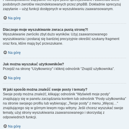
podobnych zwrotów niezindeksowanych przez phpBB. Dokładnie sprecyzuj
zapytanie – użyj funkcji dostępnych w wyszukiwaniu zaawansowanym.
Na górę
Dlaczego moje wyszukiwanie zwraca pustą stronę?!
Wyszukiwanie zwróciło zbyt dużo wyników. Użyj zaawansowanego
wyszukiwania i postaraj się bardziej precyzyjnie określić szukany fragment
oraz fora, które mają być przeszukane.
Na górę
Jak można wyszukać użytkowników?
Przejdź na stronę “Użytkownicy” i kliknij odnośnik “Znajdź użytkownika”.
Na górę
W jaki sposób można znaleźć swoje posty i tematy?
Swoje posty można znaleźć, klikając odnośnik “Wyświetl moje posty”
znajdujący się w panelu zarządzania kontem lub odnośnik “Posty użytkownika”
na stronie swojego profilu lub wybierając „Twoje posty” z menu „Więcej…”
znajdującego się w górnym lewym rogu witryny. Jeśli chcesz wyszukać swoje
tematy, użyj strony wyszukiwania zaawansowanego i skorzystaj z
odpowiednich funkcji.
Na górę