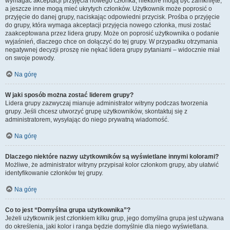
wymagać akceptacji przyjęcia nowego członka, niektóre mogą być zamknięte,
a jeszcze inne mogą mieć ukrytych członków. Użytkownik może poprosić o
przyjęcie do danej grupy, naciskając odpowiedni przycisk. Prośba o przyjęcie
do grupy, która wymaga akceptacji przyjęcia nowego członka, musi zostać
zaakceptowana przez lidera grupy. Może on poprosić użytkownika o podanie
wyjaśnień, dlaczego chce on dołączyć do tej grupy. W przypadku otrzymania
negatywnej decyzji proszę nie nękać lidera grupy pytaniami – widocznie miał
on swoje powody.
Na górę
W jaki sposób można zostać liderem grupy?
Lidera grupy zazwyczaj mianuje administrator witryny podczas tworzenia
grupy. Jeśli chcesz utworzyć grupę użytkowników, skontaktuj się z
administratorem, wysyłając do niego prywatną wiadomość.
Na górę
Dlaczego niektóre nazwy użytkowników są wyświetlane innymi kolorami?
Możliwe, że administrator witryny przypisał kolor członkom grupy, aby ułatwić
identyfikowanie członków tej grupy.
Na górę
Co to jest “Domyślna grupa użytkownika”?
Jeżeli użytkownik jest członkiem kilku grup, jego domyślna grupa jest używana
do określenia, jaki kolor i ranga będzie domyślnie dla niego wyświetlana.