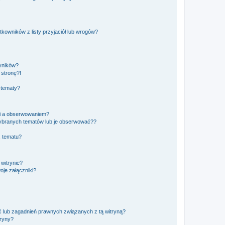
owników z listy przyjaciół lub wrogów?
yników?
stronę?!
 tematy?
ki a obserwowaniem?
ybranych tematów lub je obserwować??
, tematu?
 witrynie?
je załączniki?
 lub zagadnień prawnych związanych z tą witryną?
tryny?