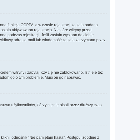
ona funkcja COPPA, a w czasie rejestracji została podana
została aktywowana rejestracja. Niektóre witryny przed
na podczas rejestracji. Jeśli została wysłana do ciebie
rawidłowy adres e-mail lub wiadomość została zatrzymana przez
lem witryny i zapytaj, czy cię nie zablokowano. Istnieje też
wiadom go o tym problemie. Musi on go naprawić.
suwa użytkowników, którzy nic nie pisali przez dłuższy czas.
liknij odnośnik “Nie pamiętam hasła”. Postępuj zgodnie z