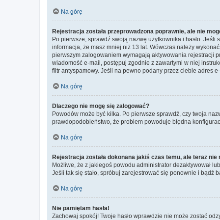
Na górę
Rejestracja została przeprowadzona poprawnie, ale nie mog
Po pierwsze, sprawdź swoją nazwę użytkownika i hasło. Jeśli 
informacja, że masz mniej niż 13 lat. Wówczas należy wykonać i
pierwszym zalogowaniem wymagają aktywowania rejestracji przez
wiadomość e-mail, postępuj zgodnie z zawartymi w niej instru
filtr antyspamowy. Jeśli na pewno podany przez ciebie adres e-
Na górę
Dlaczego nie mogę się zalogować?
Powodów może być kilka. Po pierwsze sprawdź, czy twoja nazwa u
prawdopodobieństwo, że problem powoduje błędna konfiguracja w
Na górę
Rejestracja została dokonana jakiś czas temu, ale teraz ni
Możliwe, że z jakiegoś powodu administrator dezaktywował lub u
Jeśli tak się stało, spróbuj zarejestrować się ponownie i bą
Na górę
Nie pamiętam hasła!
Zachowaj spokój! Twoje hasło wprawdzie nie może zostać odzys