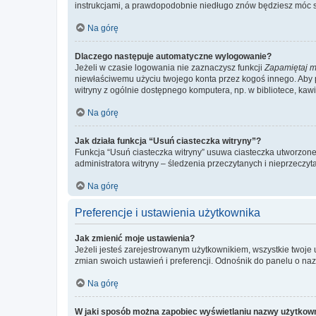
instrukcjami, a prawdopodobnie niedługo znów będziesz móc 
Na górę
Dlaczego następuje automatyczne wylogowanie?
Jeżeli w czasie logowania nie zaznaczysz funkcji
Zapamiętaj m
niewłaściwemu użyciu twojego konta przez kogoś innego. Ab
witryny z ogólnie dostępnego komputera, np. w bibliotece, kawiar
Na górę
Jak działa funkcja “Usuń ciasteczka witryny”?
Funkcja “Usuń ciasteczka witryny” usuwa ciasteczka utworzone 
administratora witryny – śledzenia przeczytanych i nieprzec
Na górę
Preferencje i ustawienia użytkownika
Jak zmienić moje ustawienia?
Jeżeli jesteś zarejestrowanym użytkownikiem, wszystkie twoje
zmian swoich ustawień i preferencji. Odnośnik do panelu o nazw
Na górę
W jaki sposób można zapobiec wyświetlaniu nazwy użytkown