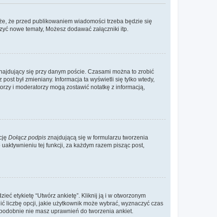
że, że przed publikowaniem wiadomości trzeba będzie się
rzyć nowe tematy, Możesz dodawać załączniki itp.
najdujący się przy danym poście. Czasami można to zrobić
 post był zmieniany. Informacja ta wyświetli się tylko wtedy,
atorzy i moderatorzy mogą zostawić notatkę z informacją,
cję
Dołącz podpis
znajdującą się w formularzu tworzenia
aktywnieniu tej funkcji, za każdym razem pisząc post,
eć etykietę “Utwórz ankietę”. Kliknij ją i w otworzonym
ić liczbę opcji, jakie użytkownik może wybrać, wyznaczyć czas
dopodobnie nie masz uprawnień do tworzenia ankiet.