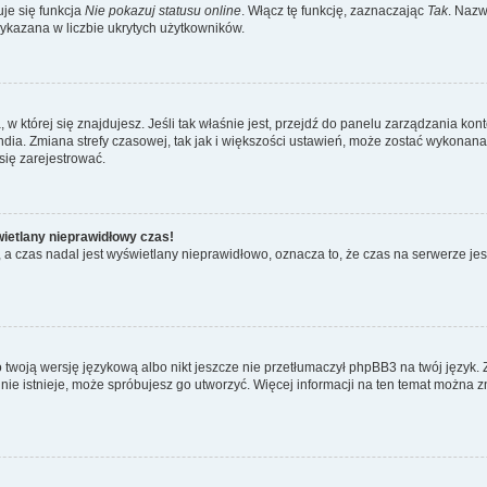
je się funkcja
Nie pokazuj statusu online
. Włącz tę funkcję, zaznaczając
Tak
. Nazw
wykazana w liczbie ukrytych użytkowników.
ta, w której się znajdujesz. Jeśli tak właśnie jest, przejdź do panelu zarządzania k
dia. Zmiana strefy czasowej, tak jak i większości ustawień, może zostać wykonana 
się zarejestrować.
wietlany nieprawidłowy czas!
a czas nadal jest wyświetlany nieprawidłowo, oznacza to, że czas na serwerze jes
 twoją wersję językową albo nikt jeszcze nie przetłumaczył phpBB3 na twój język. 
a nie istnieje, może spróbujesz go utworzyć. Więcej informacji na ten temat można z