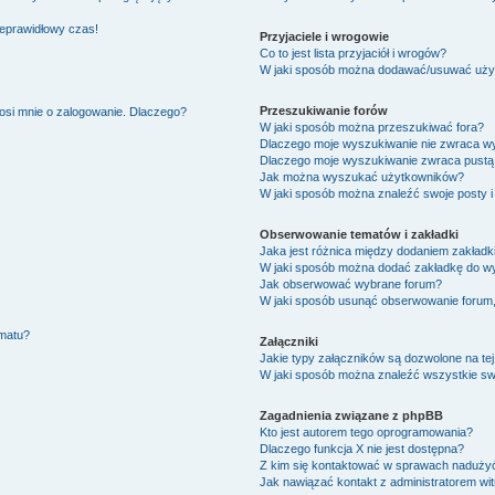
ieprawidłowy czas!
Przyjaciele i wrogowie
Co to jest lista przyjaciół i wrogów?
W jaki sposób można dodawać/usuwać użytk
Przeszukiwanie forów
osi mnie o zalogowanie. Dlaczego?
W jaki sposób można przeszukiwać fora?
Dlaczego moje wyszukiwanie nie zwraca w
Dlaczego moje wyszukiwanie zwraca pustą 
Jak można wyszukać użytkowników?
W jaki sposób można znaleźć swoje posty i
Obserwowanie tematów i zakładki
Jaka jest różnica między dodaniem zakład
W jaki sposób można dodać zakładkę do w
Jak obserwować wybrane forum?
W jaki sposób usunąć obserwowanie forum
ematu?
Załączniki
Jakie typy załączników są dozwolone na tej
W jaki sposób można znaleźć wszystkie swo
Zagadnienia związane z phpBB
Kto jest autorem tego oprogramowania?
Dlaczego funkcja X nie jest dostępna?
Z kim się kontaktować w sprawach nadużyć
Jak nawiązać kontakt z administratorem wi