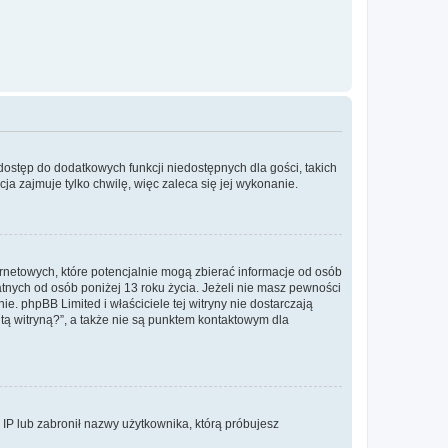
 dostęp do dodatkowych funkcji niedostępnych dla gości, takich
a zajmuje tylko chwilę, więc zaleca się jej wykonanie.
ernetowych, które potencjalnie mogą zbierać informacje od osób
tnych od osób poniżej 13 roku życia. Jeżeli nie masz pewności
e. phpBB Limited i właściciele tej witryny nie dostarczają
ą witryną?”, a także nie są punktem kontaktowym dla
s IP lub zabronił nazwy użytkownika, którą próbujesz