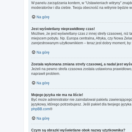
W panelu zarządzania kontem, w “Ustawieniach witryny” znajdu
moderatorów i dla ciebie. Twoja obecność na witrynie będzie 
Na górę
Jest wyświetlany nieprawidłowy czas!
Możliwe, że jest wyświetlany czas z innej strefy czasowej, niż 
miejscem pobytu. Np. Europa centralna, Afryka, czy Nowa Zelan
zarejestrowanym użytkownikiem – teraz jest dobry moment, by 
Na górę
Została wykonana zmiana strefy czasowej, a nadal jest wyś
Jeżeli na pewno strefa czasowa została ustawiona prawidłowo, 
naprawił problem.
Na górę
Mojego języka nie ma na liście!
Być może administrator nie zainstalował pakietu zawierającego
językowy, którego potrzebujesz. Jeśli pakiet dla twojego język
phpBB.com
®
Na górę
Czym są obrazki wyświetlane obok nazwy użytkownika?