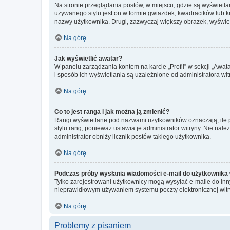
Na stronie przeglądania postów, w miejscu, gdzie są wyświetl
używanego stylu jest on w formie gwiazdek, kwadracików lub kro
nazwy użytkownika. Drugi, zazwyczaj większy obrazek, wyświet
Na górę
Jak wyświetlić awatar?
W panelu zarządzania kontem na karcie „Profil” w sekcji „Awat
i sposób ich wyświetlania są uzależnione od administratora wit
Na górę
Co to jest ranga i jak można ją zmienić?
Rangi wyświetlane pod nazwami użytkowników oznaczają, ile po
stylu rang, ponieważ ustawia je administrator witryny. Nie należ
administrator obniży licznik postów takiego użytkownika.
Na górę
Podczas próby wysłania wiadomości e-mail do użytkownika 
Tylko zarejestrowani użytkownicy mogą wysyłać e-maile do inny
nieprawidłowym używaniem systemu poczty elektronicznej wit
Na górę
Problemy z pisaniem