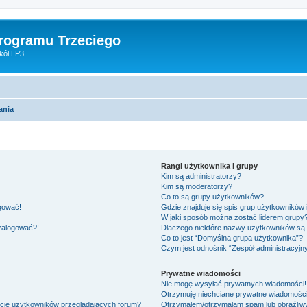
Programu Trzeciego
kół LP3
ania
Rangi użytkownika i grupy
Kim są administratorzy?
Kim są moderatorzy?
Co to są grupy użytkowników?
ogować!
Gdzie znajduje się spis grup użytkowników
W jaki sposób można zostać liderem grupy
 zalogować?!
Dlaczego niektóre nazwy użytkowników są 
Co to jest “Domyślna grupa użytkownika”?
Czym jest odnośnik “Zespół administracyjn
Prywatne wiadomości
Nie mogę wysyłać prywatnych wiadomości!
Otrzymuję niechciane prywatne wiadomości
ście użytkowników przeglądających forum?
Otrzymałem/otrzymałam spam lub obraźliwy 