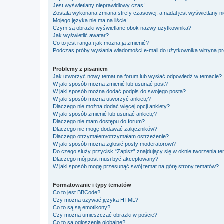
Jest wyświetlany nieprawidłowy czas!
Została wykonana zmiana strefy czasowej, a nadal jest wyświetlany n
Mojego języka nie ma na liście!
Czym są obrazki wyświetlane obok nazwy użytkownika?
Jak wyświetlić awatar?
Co to jest ranga i jak można ją zmienić?
Podczas próby wysłania wiadomości e-mail do użytkownika witryna pr
Problemy z pisaniem
Jak utworzyć nowy temat na forum lub wysłać odpowiedź w temacie?
W jaki sposób można zmienić lub usunąć post?
W jaki sposób można dodać podpis do swojego posta?
W jaki sposób można utworzyć ankietę?
Dlaczego nie można dodać więcej opcji ankiety?
W jaki sposób zmienić lub usunąć ankietę?
Dlaczego nie mam dostępu do forum?
Dlaczego nie mogę dodawać załączników?
Dlaczego otrzymałem/otrzymałam ostrzeżenie?
W jaki sposób można zgłosić posty moderatorowi?
Do czego służy przycisk “Zapisz” znajdujący się w oknie tworzenia t
Dlaczego mój post musi być akceptowany?
W jaki sposób mogę przesunąć swój temat na górę strony tematów?
Formatowanie i typy tematów
Co to jest BBCode?
Czy można używać języka HTML?
Co to są są emotikony?
Czy można umieszczać obrazki w poście?
Co to są ogłoszenia globalne?