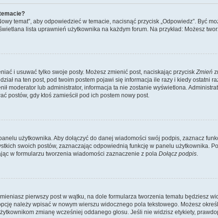
 temacie?
„Nowy temat”, aby odpowiedzieć w temacie, nacisnąć przycisk „Odpowiedz”. Być mo
wyświetlana lista uprawnień użytkownika na każdym forum. Na przykład: Możesz two
niać i usuwać tylko swoje posty. Możesz zmienić post, naciskając przycisk
Zmień
z
iał na ten post, pod twoim postem pojawi się informacja ile razy i kiedy ostatni raz
ienił moderator lub administrator, informacja ta nie zostanie wyświetlona. Administr
ać postów, gdy ktoś zamieścił pod ich postem nowy post.
panelu użytkownika. Aby dołączyć do danej wiadomości swój podpis, zaznacz funk
kich swoich postów, zaznaczając odpowiednią funkcję w panelu użytkownika. Po u
ąc w formularzu tworzenia wiadomości zaznaczenie z pola
Dołącz podpis
.
mieniasz pierwszy post w wątku, na dole formularza tworzenia tematu będziesz widzi
dą opcję należy wpisać w nowym wierszu widocznego pola tekstowego. Możesz określ
 użytkownikom zmianę wcześniej oddanego głosu. Jeśli nie widzisz etykiety, praw