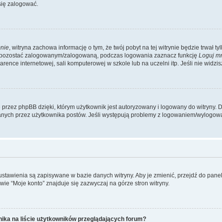
się zalogować.
nie
, witryna zachowa informację o tym, że twój pobyt na tej witrynie będzie trwał t
y pozostać zalogowanym/zalogowaną, podczas logowania zaznacz funkcję
Loguj m
ence internetowej, sali komputerowej w szkole lub na uczelni itp. Jeśli nie widzisz t
przez phpBB dzięki, którym użytkownik jest autoryzowany i logowany do witryny. D
zytanych przez użytkownika postów. Jeśli występują problemy z logowaniem/wylogo
 ustawienia są zapisywane w bazie danych witryny. Aby je zmienić, przejdź do p
ie “Moje konto” znajduje się zazwyczaj na górze stron witryny.
ika na liście użytkowników przeglądających forum?