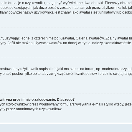
ane informacje o użytkowniku, mogą być wyświetlane dwa obrazki. Pierwszy obrazek
pek pokazujących, jak dużo postów zostało napisanych przez użytkownika lub jaki j
lany powyżej nazwy użytkownika jest znany jako awatar i jest unikatowy lub osobi
ar”, używając jednej z czterech metod: Gravatar, Galeria awatarów, Zdalny awatar 
ryny. Jeśli nie można używać awatarów na danej witrynie, należy skontaktować się 
stów dany użytkownik napisał lub jaki ma status na forum, np. moderatora czy a
y pisać postów tylko po to, aby zwiększyć swój licznik postów i przez to swoją rangę
witryna prosi mnie o zalogowanie. Dlaczego?
ch użytkowników przez wbudowany formularz wysyłania e-maili i tylko wtedy, jeżeli
ryny przez anonimowych użytkowników.