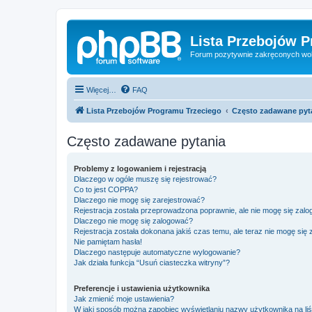
Lista Przebojów 
Forum pozytywnie zakręconych wo
Więcej…
FAQ
Lista Przebojów Programu Trzeciego
Często zadawane pyt
Często zadawane pytania
Problemy z logowaniem i rejestracją
Dlaczego w ogóle muszę się rejestrować?
Co to jest COPPA?
Dlaczego nie mogę się zarejestrować?
Rejestracja została przeprowadzona poprawnie, ale nie mogę się zal
Dlaczego nie mogę się zalogować?
Rejestracja została dokonana jakiś czas temu, ale teraz nie mogę się
Nie pamiętam hasła!
Dlaczego następuje automatyczne wylogowanie?
Jak działa funkcja “Usuń ciasteczka witryny”?
Preferencje i ustawienia użytkownika
Jak zmienić moje ustawienia?
W jaki sposób można zapobiec wyświetlaniu nazwy użytkownika na li