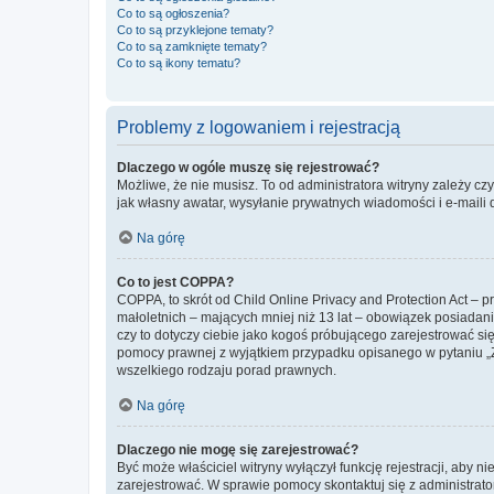
Co to są ogłoszenia?
Co to są przyklejone tematy?
Co to są zamknięte tematy?
Co to są ikony tematu?
Problemy z logowaniem i rejestracją
Dlaczego w ogóle muszę się rejestrować?
Możliwe, że nie musisz. To od administratora witryny zależy cz
jak własny awatar, wysyłanie prywatnych wiadomości i e-maili 
Na górę
Co to jest COPPA?
COPPA, to skrót od Child Online Privacy and Protection Act – 
małoletnich – mających mniej niż 13 lat – obowiązek posiadan
czy to dotyczy ciebie jako kogoś próbującego zarejestrować się 
pomocy prawnej z wyjątkiem przypadku opisanego w pytaniu „Z
wszelkiego rodzaju porad prawnych.
Na górę
Dlaczego nie mogę się zarejestrować?
Być może właściciel witryny wyłączył funkcję rejestracji, aby n
zarejestrować. W sprawie pomocy skontaktuj się z administrato