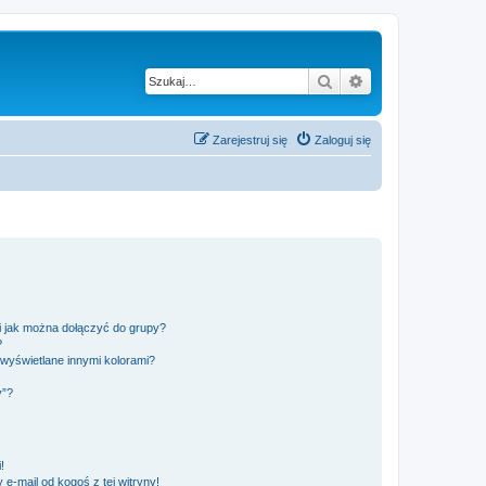
Szukaj
Wyszukiwanie z
Zarejestruj się
Zaloguj się
 i jak można dołączyć do grupy?
?
wyświetlane innymi kolorami?
y”?
!
e-mail od kogoś z tej witryny!