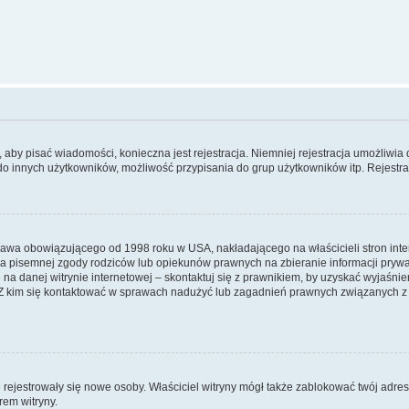
y, aby pisać wiadomości, konieczna jest rejestracja. Niemniej rejestracja umożliwia
do innych użytkowników, możliwość przypisania do grup użytkowników itp. Rejestracj
prawa obowiązującego od 1998 roku w USA, nakładającego na właścicieli stron int
ia pisemnej zgody rodziców lub opiekunów prawnych na zbieranie informacji prywa
na danej witrynie internetowej – skontaktuj się z prawnikiem, by uzyskać wyjaśnieni
 kim się kontaktować w sprawach nadużyć lub zagadnień prawnych związanych z t
ie rejestrowały się nowe osoby. Właściciel witryny mógł także zablokować twój adre
rem witryny.