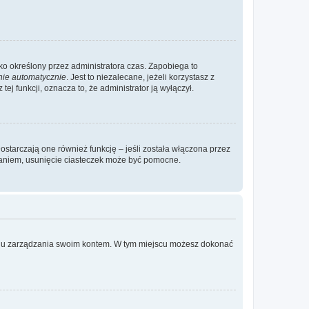
ylko określony przez administratora czas. Zapobiega to
nie automatycznie
. Jest to niezalecane, jeżeli korzystasz z
ej funkcji, oznacza to, że administrator ją wyłączył.
ostarczają one również funkcję – jeśli została włączona przez
waniem, usunięcie ciasteczek może być pomocne.
anelu zarządzania swoim kontem. W tym miejscu możesz dokonać