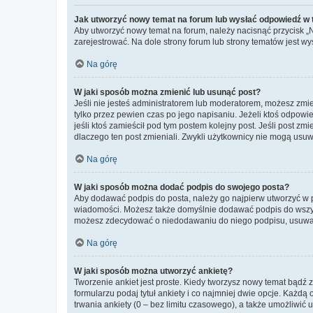
Jak utworzyć nowy temat na forum lub wysłać odpowiedź w
Aby utworzyć nowy temat na forum, należy nacisnąć przycisk 
zarejestrować. Na dole strony forum lub strony tematów jest 
Na górę
W jaki sposób można zmienić lub usunąć post?
Jeśli nie jesteś administratorem lub moderatorem, możesz zmie
tylko przez pewien czas po jego napisaniu. Jeżeli ktoś odpowiedz
jeśli ktoś zamieścił pod tym postem kolejny post. Jeśli post zm
dlaczego ten post zmieniali. Zwykli użytkownicy nie mogą usuw
Na górę
W jaki sposób można dodać podpis do swojego posta?
Aby dodawać podpis do posta, należy go najpierw utworzyć w 
wiadomości. Możesz także domyślnie dodawać podpis do wszyst
możesz zdecydować o niedodawaniu do niego podpisu, usuwaj
Na górę
W jaki sposób można utworzyć ankietę?
Tworzenie ankiet jest proste. Kiedy tworzysz nowy temat bądź z
formularzu podaj tytuł ankiety i co najmniej dwie opcje. Każ
trwania ankiety (0 – bez limitu czasowego), a także umożliwić