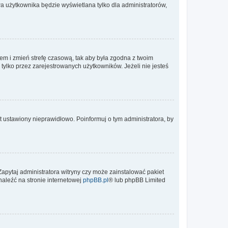
a użytkownika będzie wyświetlana tylko dla administratorów,
ontem i zmień strefę czasową, tak aby była zgodna z twoim
tylko przez zarejestrowanych użytkowników. Jeżeli nie jesteś
t ustawiony nieprawidłowo. Poinformuj o tym administratora, by
Zapytaj administratora witryny czy może zainstalować pakiet
naleźć na stronie internetowej
phpBB.pl
® lub phpBB Limited