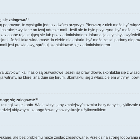
ę się zalogować!
są poprawne, to wystąpiła jedna z dwóch przyczyn. Pierwszą z nich może być włącz
nstrukcje wysłane na twój adres e-mail. Jeśli nie to było przyczyną, być może nie 
 osobę rejestrującą się lub przez administratora. Informacja o tym była wyświetlo
kcjami. Jeżeli taka wiadomość do ciebie nie dotarła, być może został podany niep
mail jest prawidłowy, spróbuj skontaktować się z administratorem.
żytkownika i hasło są prawidłowe. Jeżeli są prawidłowe, skontaktuj się z właścicie
itryny, na której znajduje się forum. Skontaktuj się z właścicielem witryny i po
e mogę się zalogować?!
sunął twoje konto. Wiele witryn, aby zmniejszyć rozmiar bazy danych, cyklicznie u
dź bardziej aktywnym i zaangażowanym w dyskusje użytkownikiem.
kane, ale bez problemu może zostać zresetowane. Przejdź na stronę logowania i k