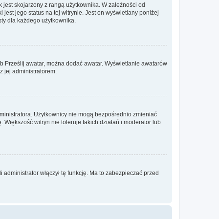
 jest skojarzony z rangą użytkownika. W zależności od
est jego status na tej witrynie. Jest on wyświetlany poniżej
sty dla każdego użytkownika.
lub Prześlij awatar, można dodać awatar. Wyświetlanie awatarów
z jej administratorem.
dministratora. Użytkownicy nie mogą bezpośrednio zmieniać
. Większość witryn nie toleruje takich działań i moderator lub
 administrator włączył tę funkcję. Ma to zabezpieczać przed